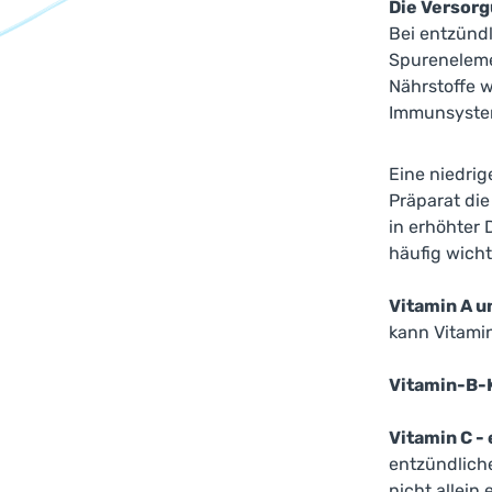
Die Versorg
Bei entzündl
Spureneleme
Nährstoffe w
Immunsystem
Eine niedrig
Präparat die
in erhöhter
häufig wicht
Vitamin A u
kann Vitamin
Vitamin-B-
Vitamin C -
entzündliche
nicht allein