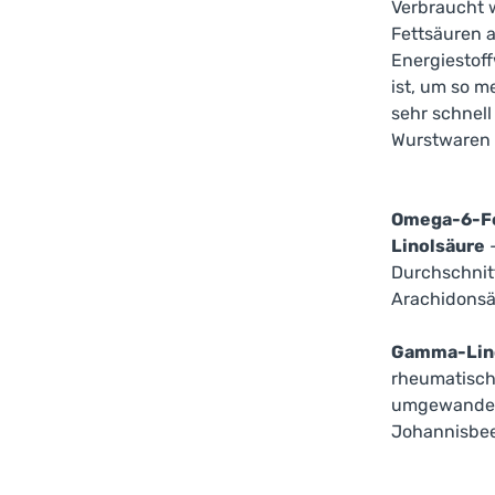
Verbraucht 
Fettsäuren a
Energiestof
ist, um so m
sehr schnel
Wurstwaren s
Omega-6-F
Linolsäure
-
Durchschnit
Arachidonsä
Gamma-Lin
rheumatisch
umgewandelt
Johannisbee