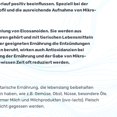
auf positiv beeinflussen. Speziell bei der
ofil und die ausreichende Aufnahme von Mikro-
lung von Eicosanoiden. Sie werden aus
uren gehört und mit tierischen Lebensmitteln
ner geeigneten Ernährung die Entzündungen
n beruht, wirken auch Antioxidanzien bei
ng der Ernährung und der Gabe von Mikro-
wissen Zeit oft reduziert werden.
tarische Ernährung, die lebenslang beibehalten
eln haben, wie z.B. Gemüse, Obst, Nüsse, besondere Öle,
rmer Milch und Milchprodukten (ovo-lacto). Fleisch
nicht gegessen werden.