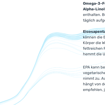
Omega-3-Fe
Alpha-Lino
enthalten. 
täglich au
Eicosapent
können die 
Körper die 
fettreichen 
hemmt die U
EPA kann bei
vegetarische
nimmt zu. A
hängt von d
empfehlen, j