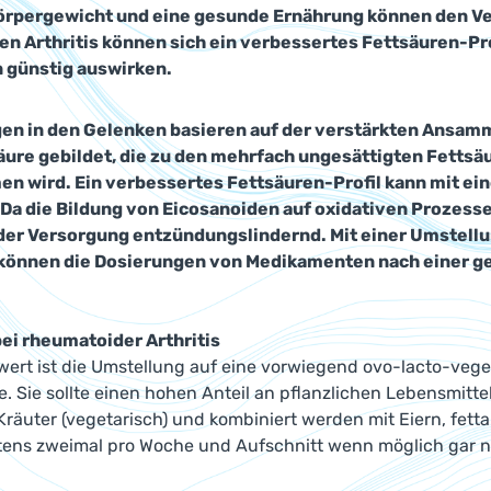
rpergewicht und eine gesunde Ernährung können den Verl
n Arthritis können sich ein verbessertes Fettsäuren-Pr
 günstig auswirken.
n in den Gelenken basieren auf der verstärkten Ansamm
ure gebildet, die zu den mehrfach ungesättigten Fettsä
 wird. Ein verbessertes Fettsäuren-Profil kann mit ei
 Da die Bildung von Eicosanoiden auf oxidativen Prozesse
er Versorgung entzündungslindernd. Mit einer Umstellu
können die Dosierungen von Medikamenten nach einer ge
ei rheumatoider Arthritis
ert ist die Umstellung auf eine vorwiegend ovo-lacto-vege
e. Sie sollte einen hohen Anteil an pflanzlichen Lebensmitt
äuter (vegetarisch) und kombiniert werden mit Eiern, fetta
stens zweimal pro Woche und Aufschnitt wenn möglich gar 