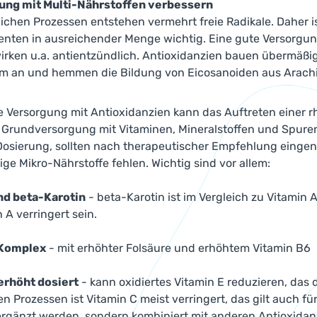
ung mit Multi-Nährstoffen verbessern
ichen Prozessen entstehen vermehrt freie Radikale. Daher 
nten in ausreichender Menge wichtig. Eine gute Versorgun
irken u.a. antientzündlich. Antioxidanzien bauen übermäßi
 an und hemmen die Bildung von Eicosanoiden aus Arach
e Versorgung mit Antioxidanzien kann das Auftreten einer rh
 Grundversorgung mit Vitaminen, Mineralstoffen und Spuren
 Dosierung, sollten nach therapeutischer Empfehlung eing
ige Mikro-Nährstoffe fehlen. Wichtig sind vor allem:
nd beta-Karotin
- beta-Karotin ist im Vergleich zu Vitamin A
 A verringert sein.
Komplex
- mit erhöhter Folsäure und erhöhtem Vitamin B6
 erhöht dosiert
- kann oxidiertes Vitamin E reduzieren, das 
n Prozessen ist Vitamin C meist verringert, das gilt auch für
 ergänzt werden, sondern kombiniert mit anderen Antioxidan