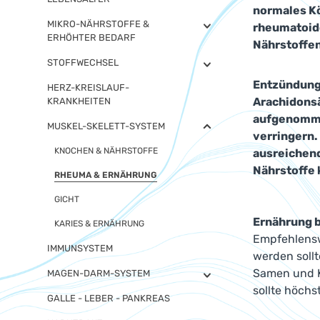
normales Kö
MIKRO-NÄHRSTOFFE &
rheumatoide
ERHÖHTER BEDARF
Nährstoffen
STOFFWECHSEL
Entzündunge
HERZ-KREISLAUF-
Arachidonsä
KRANKHEITEN
aufgenommen
MUSKEL-SKELETT-SYSTEM
verringern.
KNOCHEN & NÄHRSTOFFE
ausreichend
Nährstoffe 
RHEUMA & ERNÄHRUNG
GICHT
Ernährung b
KARIES & ERNÄHRUNG
Empfehlensw
IMMUNSYSTEM
werden sollt
Samen und Kr
MAGEN-DARM-SYSTEM
sollte höch
GALLE - LEBER - PANKREAS