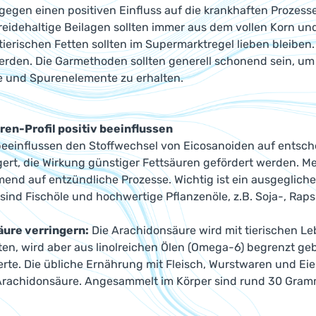
gegen einen positiven Einfluss auf die krankhaften Prozes
eidehaltige Beilagen sollten immer aus dem vollen Korn un
tierischen Fetten sollten im Supermarktregel lieben bleiben
rden. Die Garmethoden sollten generell schonend sein, um 
fe und Spurenelemente zu erhalten.
ren-Profil positiv beeinflussen
beeinflussen den Stoffwechsel von Eicosanoiden auf entsch
ngert, die Wirkung günstiger Fettsäuren gefördert werden. M
nd auf entzündliche Prozesse. Wichtig ist ein ausgegliche
ind Fischöle und hochwertige Pflanzenöle, z.B. Soja-, Raps-
ure verringern:
Die Arachidonsäure wird mit tierischen Le
ten, wird aber aus linolreichen Ölen (Omega-6) begrenzt ge
rte. Die übliche Ernährung mit Fleisch, Wurstwaren und Eie
Arachidonsäure. Angesammelt im Körper sind rund 30 Gram