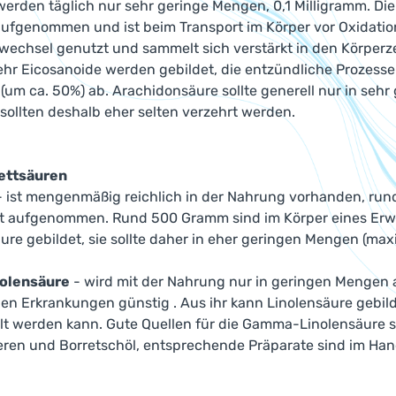
werden täglich nur sehr geringe Mengen, 0,1 Milligramm. Di
ufgenommen und ist beim Transport im Körper vor Oxidation
fwechsel genutzt und sammelt sich verstärkt in den Körper
ehr Eicosanoide werden gebildet, die entzündliche Prozesse
l (um ca. 50%) ab. Arachidonsäure sollte generell nur in s
ollten deshalb eher selten verzehrt werden.
ettsäuren
 ist mengenmäßig reichlich in der Nahrung vorhanden, run
t aufgenommen. Rund 500 Gramm sind im Körper eines Erwa
ure gebildet, sie sollte daher in eher geringen Mengen (m
olensäure
- wird mit der Nahrung nur in geringen Mengen 
en Erkrankungen günstig . Aus ihr kann Linolensäure gebil
 werden kann. Gute Quellen für die Gamma-Linolensäure s
ren und Borretschöl, entsprechende Präparate sind im Han