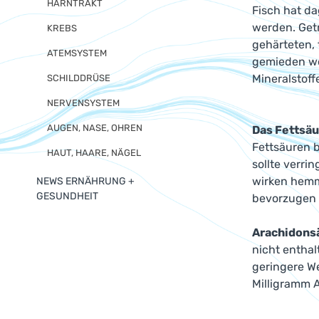
HARNTRAKT
Fisch hat da
werden. Getr
KREBS
gehärteten, 
ATEMSYSTEM
gemieden we
Mineralstof
SCHILDDRÜSE
NERVENSYSTEM
AUGEN, NASE, OHREN
Das Fettsäu
Fettsäuren 
HAUT, HAARE, NÄGEL
sollte verri
wirken hemme
NEWS ERNÄHRUNG +
GESUNDHEIT
bevorzugen s
Arachidonsä
nicht enthal
geringere We
Milligramm 