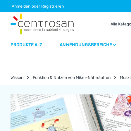
Anmelden
oder
Registrieren
m Hauptinhalt springen
Zur Suche springen
Zur Hauptnavigation springen
Alle Kateg
PRODUKTE A-Z
ANWENDUNGSBEREICHE
Wissen
Funktion & Nutzen von Mikro-Nährstoffen
Muske
Nährstoff-Lexikon