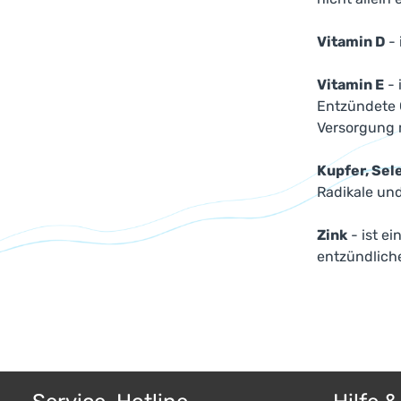
Vitamin D
- 
Vitamin E
- 
Entzündete G
Versorgung 
Kupfer, Sel
Radikale und
Zink
- ist e
entzündlich