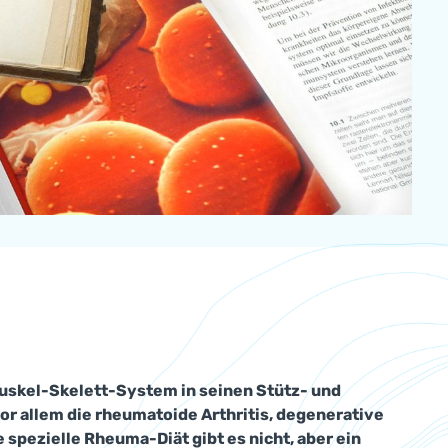
 Muskel-Skelett-System in seinen Stütz- und
r allem die rheumatoide Arthritis, degenerative
spezielle Rheuma-Diät gibt es nicht, aber ein