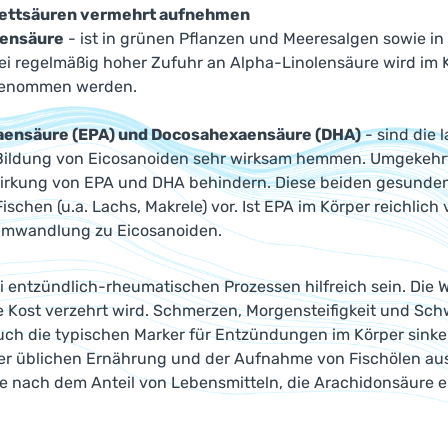
ttsäuren vermehrt aufnehmen
lensäure
- ist in grünen Pflanzen und Meeresalgen sowie in
Bei regelmäßig hoher Zufuhr an Alpha-Linolensäure wird im 
fgenommen werden.
aensäure (EPA) und Docosahexaensäure (DHA)
- sind die 
Bildung von Eicosanoiden sehr wirksam hemmen. Umgekehr
Wirkung von EPA und DHA behindern. Diese beiden gesunden
Fischen (u.a. Lachs, Makrele) vor. Ist EPA im Körper reichli
mwandlung zu Eicosanoiden.
 entzündlich-rheumatischen Prozessen hilfreich sein. Die 
 Kost verzehrt wird. Schmerzen, Morgensteifigkeit und Sch
uch die typischen Marker für Entzündungen im Körper sink
er üblichen Ernährung und der Aufnahme von Fischölen aus 
e nach dem Anteil von Lebensmitteln, die Arachidonsäure e