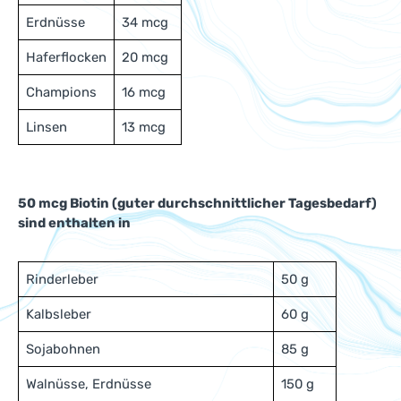
Erdnüsse
34 mcg
Haferflocken
20 mcg
Champions
16 mcg
Linsen
13 mcg
50 mcg Biotin (guter durchschnittlicher Tagesbedarf)
sind enthalten in
Rinderleber
50 g
Kalbsleber
60 g
Sojabohnen
85 g
Walnüsse, Erdnüsse
150 g