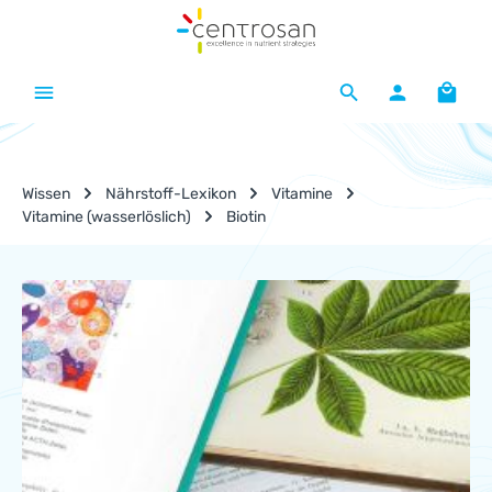
Zum Hauptinhalt springen
Waren
Wissen
Nährstoff-Lexikon
Vitamine
Vitamine (wasserlöslich)
Biotin
Nährstoff-Lexikon