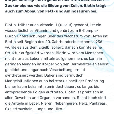
Körper beteiligt. Dazu gehören der Stoffwechsel von
Zucker ebenso wie die Bildung von Zellen. Biotin trägt
auch zum Abbau von Fett- und Aminosäuren bei.
Biotin, früher auch Vitamin H (= Haut) genannt, ist ein
wasserlösliches Vitamin und gehört zum B-Komplex.
Durch Untersuchungen über das Wachstum von Hefen ist
Biotin seit Beginn des 20. Jahrhunderts bekannt. 1936
wurde es aus dem Eigelb isoliert, danach konnte seine
Struktur aufgeklärt werden. Biotin wird vom Menschen
nicht nur aus Lebensmitteln aufgenommen, es kann in
geringen Mengen im Körper von den Darmbakterien selbst
gebildet und sogar nach Verarbeitung erneut
synthetisiert werden. Daher sind vermutlich
Mangelsituationen auch bei stark einseitiger Ernährung
bisher kaum bekannt, zumindest dauert es lange, bis
entsprechende Folgen auftreten. Biotin ist praktisch in
allen Geweben und Organen vorhanden. Recht hoch sind
die Anteile in Leber, Nieren, Nebennieren, Herz, Pankreas,
Skelettmuskeln, Lunge und Hirn.