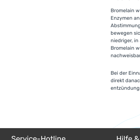
Bromelain wi
Enzymen ang
Abstimmung 
bewegen sic
niedriger, i
Bromelain w
nachweisbar,
Bei der Einn
direkt danac
entzündung
Service-Hotline
Hilfe 