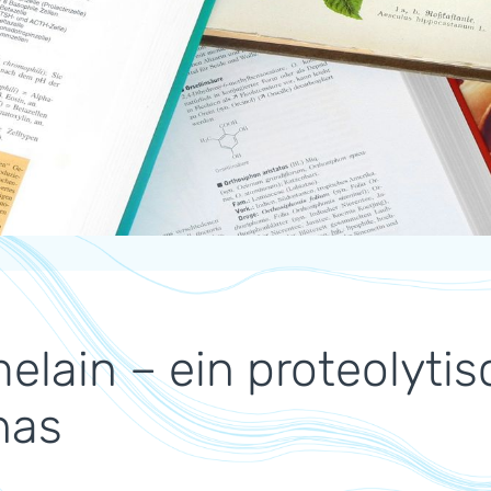
elain – ein proteolyti
nas