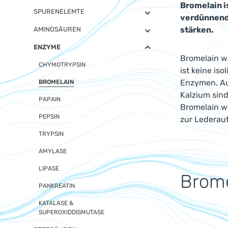
Bromelain i
SPURENELEMTE
verdünnend
stärken.
AMINOSÄUREN
ENZYME
Bromelain w
CHYMOTRYPSIN
ist keine is
Enzymen. Au
BROMELAIN
Kalzium sind
PAPAIN
Bromelain wi
PEPSIN
zur Lederauf
TRYPSIN
AMYLASE
LIPASE
Brome
PANKREATIN
KATALASE &
SUPEROXIDDISMUTASE