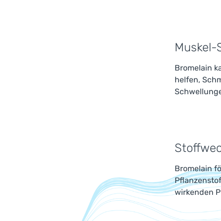
Muskel-
Bromelain k
helfen, Schm
Schwellunge
Stoffwec
Bromelain f
Pflanzenstof
wirkenden P