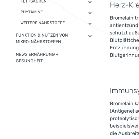
FETTSÄUREN
Herz-Kr
PHYTAMINE
Bromelain tr
WEITERE NÄHRSTOFFE
antientzündl
schützt auß
FUNKTION & NUTZEN VON
Blutplättch
MIKRO-NÄHRSTOFFEN
Entzündunge
NEWS ERNÄHRUNG +
Blutgerinnu
GESUNDHEIT
Immuns
Bromelain k
(Antigene) a
proteolytis
beispielswei
die Ausbrei