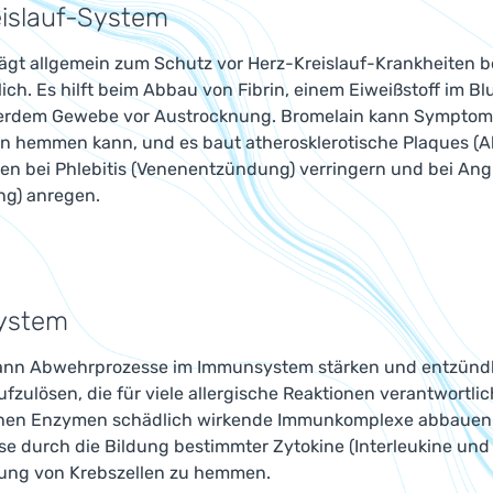
eislauf-System
ägt allgemein zum Schutz vor Herz-Kreislauf-Krankheiten bei
ich. Es hilft beim Abbau von Fibrin, einem Eiweißstoff im Bl
erdem Gewebe vor Austrocknung. Bromelain kann Symptome
en hemmen kann, und es baut atherosklerotische Plaques (
n bei Phlebitis (Venenentzündung) verringern und bei Angi
ng) anregen.
ystem
ann Abwehrprozesse im Immunsystem stärken und entzündlich
ufzulösen, die für viele allergische Reaktionen verantwortl
chen Enzymen schädlich wirkende Immunkomplexe abbauen. 
se durch die Bildung bestimmter Zytokine (Interleukine un
tung von Krebszellen zu hemmen.