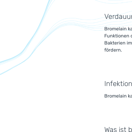
Verdauu
Bromelain k
Funktionen 
Bakterien i
fördern.
Infektio
Bromelain ka
Was ist 