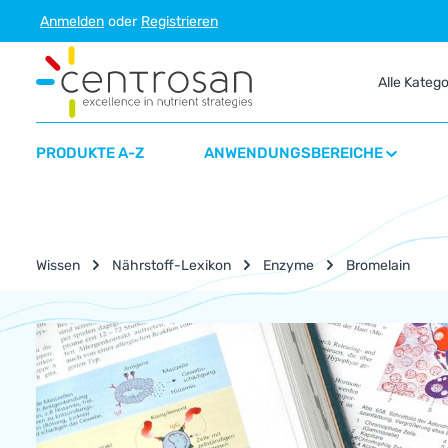
Anmelden
oder
Registrieren
m Hauptinhalt springen
Zur Suche springen
Zur Hauptnavigation springen
Alle Kateg
PRODUKTE A-Z
ANWENDUNGSBEREICHE
Wissen
Nährstoff-Lexikon
Enzyme
Bromelain
Nährstoff-Lexikon