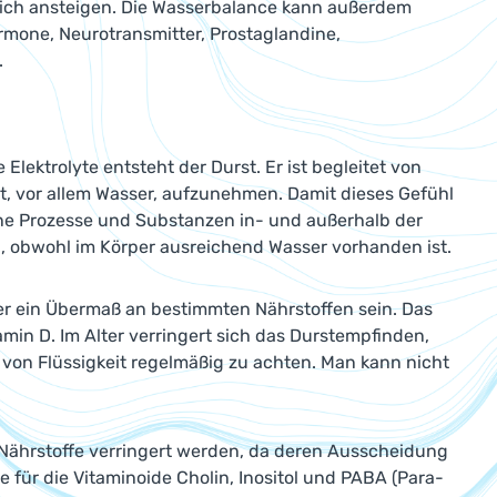
blich ansteigen. Die Wasserbalance kann außerdem
rmone, Neurotransmitter, Prostaglandine,
.
Elektrolyte entsteht der Durst. Er ist begleitet von
it, vor allem Wasser, aufzunehmen. Damit dieses Gefühl
edene Prozesse und Substanzen in- und außerhalb der
n, obwohl im Körper ausreichend Wasser vorhanden ist.
r ein Übermaß an bestimmten Nährstoffen sein. Das
min D. Im Alter verringert sich das Durstempfinden,
on Flüssigkeit regelmäßig zu achten. Man kann nicht
ährstoffe verringert werden, da deren Ausscheidung
e für die Vitaminoide Cholin, Inositol und PABA (Para-