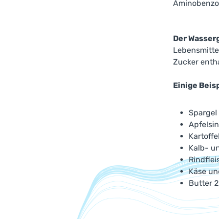
Aminobenzoe
Der Wasserg
Lebensmittel
Zucker entha
Einige Beisp
Spargel
Apfelsi
Kartoffe
Kalb- u
Rindflei
Käse un
Butter 