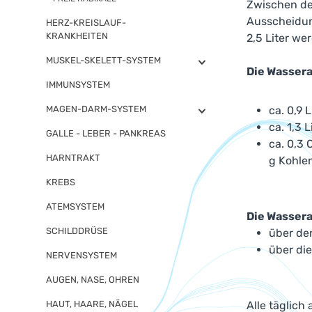
Zwischen de
Ausscheidun
HERZ-KREISLAUF-
KRANKHEITEN
2,5 Liter we
MUSKEL-SKELETT-SYSTEM
Die Wasser
IMMUNSYSTEM
MAGEN-DARM-SYSTEM
ca. 0,9 
ca. 1,3 
GALLE - LEBER - PANKREAS
ca. 0,3 
HARNTRAKT
g Kohle
KREBS
ATEMSYSTEM
Die Wassera
SCHILDDRÜSE
über den
über die
NERVENSYSTEM
AUGEN, NASE, OHREN
HAUT, HAARE, NÄGEL
Alle täglich