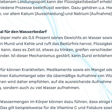
triebenem Leistungssport kann der Flüssigkeitsbedarf erhe
hiedene Prozesse beeinflusst werden. Dazu gehören u.a. Ho
e, vor allem Kalium (Ausscheidung) und Natrium (Aufnahme)
nal für den Wasserbedarf
 Körper mehr als 0,5 Prozent seines Gewichts an Wasser sowie 
in Mund und Kehle und ruft das Bedürfnis hervor, Flüssigke
n kann, dass es Zeit ist, etwas zu trinken, greifen verschi
ander. Ist dieser Mechanismus gestört, kann Durst entstehe
für können Krankheiten, Medikamente sowie ein Mangel ode
r einen Kaliummangel oder die übermäßige Aufnahme von Vita
hen wird daher empfohlen, auf die ausreichende Aufnahme v
g, sondern auch zu viel Wasser aufnehmen.
Wassermengen im Körper können dazu führen, dass einige N
 Das gilt beispielsweise für die Vitamine C und Folsäure sowi