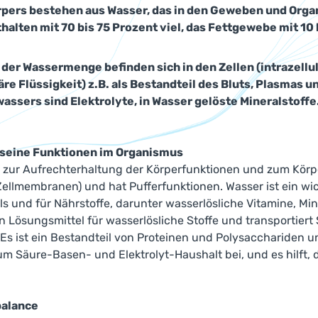
pers bestehen aus Wasser, das in den Geweben und Organe
halten mit 70 bis 75 Prozent viel, das Fettgewebe mit 10 
 der Wassermenge befinden sich in den Zellen (intrazellulä
läre Flüssigkeit) z.B. als Bestandteil des Bluts, Plasmas 
assers sind Elektrolyte, in Wasser gelöste Mineralstoffe
 seine Funktionen im Organismus
 zur Aufrechterhaltung der Körperfunktionen und zum Körpe
ellmembranen) und hat Pufferfunktionen. Wasser ist ein wich
s und für Nährstoffe, darunter wasserlösliche Vitamine, Min
ein Lösungsmittel für wasserlösliche Stoffe und transporti
Es ist ein Bestandteil von Proteinen und Polysacchariden u
 Säure-Basen- und Elektrolyt-Haushalt bei, und es hilft, d
balance