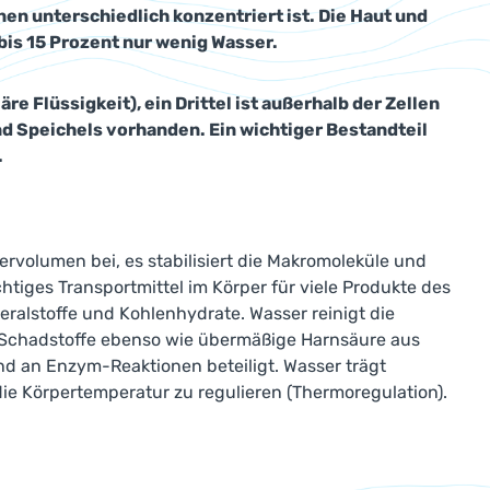
n unterschiedlich konzentriert ist. Die Haut und
bis 15 Prozent nur wenig Wasser.
re Flüssigkeit), ein Drittel ist außerhalb der Zellen
und Speichels vorhanden. Ein wichtiger Bestandteil
.
rvolumen bei, es stabilisiert die Makromoleküle und
tiges Transportmittel im Körper für viele Produkte des
eralstoffe und Kohlenhydrate. Wasser reinigt die
ert Schadstoffe ebenso wie übermäßige Harnsäure aus
nd an Enzym-Reaktionen beteiligt. Wasser trägt
ie Körpertemperatur zu regulieren (Thermoregulation).