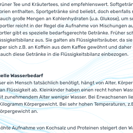
rüner Tee und Kräutertees, sind empfehlenswert. Softgeträ
lorien enthalten. Sportgetränke sind beliebt, doch ebenfal
 auch große Mengen an Kohlenhydraten (u.a. Glukose), um sch
sportler reicht in der Regel die Aufnahme von Mischungen au
rtler gibt es spezielle bedarfsgerechte Getränke. Früher s
üssigkeitsbilanz aus. Sie galten als Flüssigkeitsräuber, da 
per sich z.B. an Koffein aus dem Kaffee gewöhnt und daher 
uch diese Getränke in die Flüssigkeitsbilanz einbezogen.
uelle Wasserbedarf
ser ein Mensch tatsächlich benötigt, hängt von Alter, Körper
 an Flüssigkeit ab. Kleinkinder haben einen recht hohen Wa
it zunehmendem Alter weniger Wasser. Bei Erwachsenen lieg
ro Kilogramm Körpergewicht. Bei sehr hohen Temperaturen, z.B.
örpergewicht an.
öhte Aufnahme von Kochsalz und Proteinen steigert den Wass