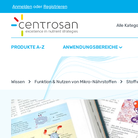
Anmelden
oder
Registrieren
m Hauptinhalt springen
Zur Suche springen
Zur Hauptnavigation springen
Alle Kateg
PRODUKTE A-Z
ANWENDUNGSBEREICHE
Wissen
Funktion & Nutzen von Mikro-Nährstoffen
Stoff
Nährstoff-Lexikon