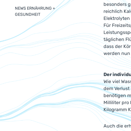
besonders g
NEWS ERNÄHRUNG +
reichlich Ka
GESUNDHEIT
Elektrolyten
Für Freizeit
Leistungsspo
täglichen Fl
dass der Kör
werden nun a
Der individ
Wie viel Was
dem Verlust
benötigen m
Milliliter p
Kilogramm K
Auch die erh