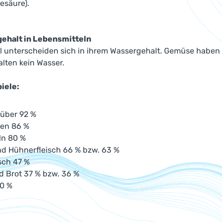
säure).
ehalt in Lebensmitteln
 unterscheiden sich in ihrem Wassergehalt. Gemüse haben m
lten kein Wasser.
iele:
 über 92 %
nen 86 %
ln 80 %
nd Hühnerfleisch 66 % bzw. 63 %
sch 47 %
d Brot 37 % bzw. 36 %
20 %