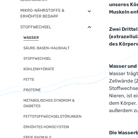
unseres Kör
MIKRO-NÄHRSTOFFE &
Muskeln ent
ERHÖHTER BEDARF
STOFFWECHSEL
Zwei Drittel
(extrazellu
WASSER
des Körperw
SÄURE-BASEN-HAUSHALT
STOFFWECHSEL
Wasser und
KOHLENHYDRATE
Wasser trägt
FETTE
Zellwände (Z
Stoffwechsel
PROTEINE
Nieren, ist 
METABOLISCHES SYNDROM &
dem Körper. 
DIABETES
außerdem zum
FETTSTOFFWECHSELSTÖRUNGEN
ERHÖHTES HOMOCYSTEIN
Die Wasser
FREIE RADIKALE