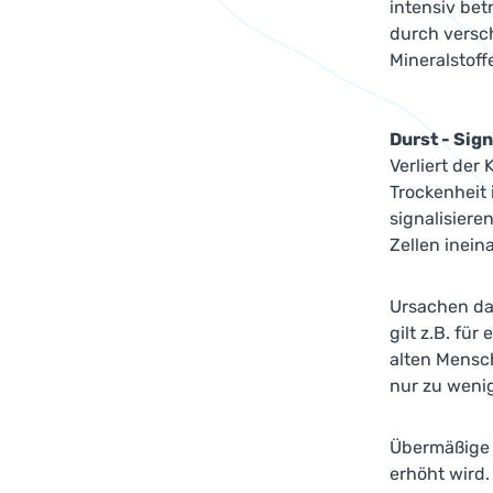
intensiv be
durch versc
Mineralstoff
Durst - Sig
Verliert der
Trockenheit 
signalisiere
Zellen inein
Ursachen da
gilt z.B. fü
alten Mensc
nur zu weni
Übermäßige 
erhöht wird.