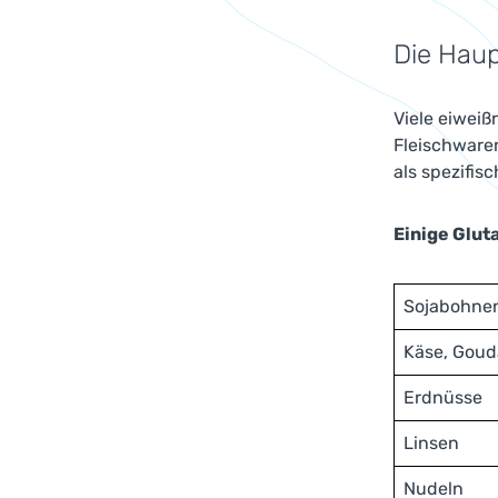
Die Haup
Viele eiweiß
Fleischware
als spezifi
Einige Glut
Sojabohne
Käse, Goud
Erdnüsse
Linsen
Nudeln