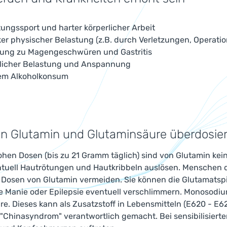
tungssport und harter körperlicher Arbeit
ker physischer Belastung (z.B. durch Verletzungen, Operati
gung zu Magengeschwüren und Gastritis
vlicher Belastung und Anspannung
em Alkoholkonsum
 Glutamin und Glutaminsäure überdosier
hohen Dosen (bis zu 21 Gramm täglich) sind von Glutamin k
tuell Hautrötungen und Hautkribbeln auslösen. Menschen di
 Dosen von Glutamin vermeiden. Sie können die Glutamatspi
e Manie oder Epilepsie eventuell verschlimmern. Monosodiu
e. Dieses kann als Zusatzstoff in Lebensmitteln (E620 - E6
"Chinasyndrom" verantwortlich gemacht. Bei sensibilisier