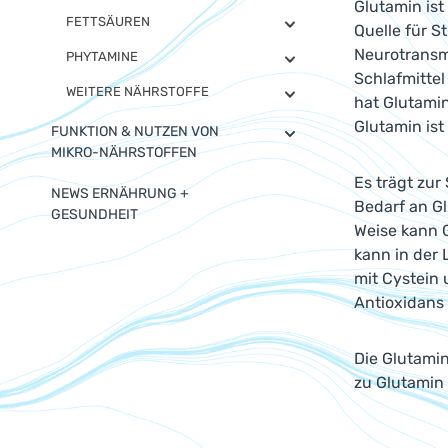
Glutamin ist
FETTSÄUREN
Quelle für S
Neurotransm
PHYTAMINE
Schlafmittel
WEITERE NÄHRSTOFFE
hat Glutami
Glutamin ist
FUNKTION & NUTZEN VON
MIKRO-NÄHRSTOFFEN
Es trägt zur
NEWS ERNÄHRUNG +
Bedarf an Gl
GESUNDHEIT
Weise kann G
kann in der
mit Cystein 
Antioxidans
Die Glutami
zu Glutamin