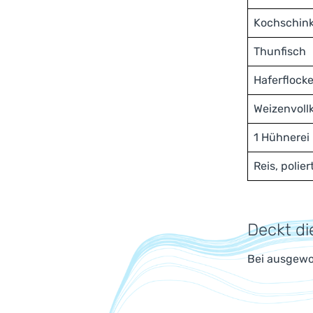
Kochschin
Thunfisch
Haferflock
Weizenvoll
1 Hühnerei
Reis, polier
Deckt di
Bei ausgewo