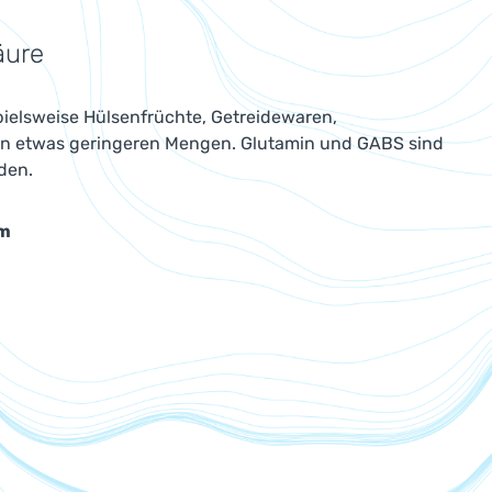
äure
spielsweise Hülsenfrüchte, Getreidewaren,
in etwas geringeren Mengen. Glutamin und GABS sind
den.
mm