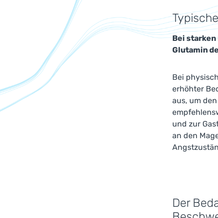
Typische
Bei starken
Glutamin de
Bei physisc
erhöhter Be
aus, um den
empfehlensw
und zur Gas
an den Mage
Angstzustän
Der Beda
Beschwe