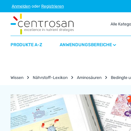
Anmelden
oder
Registrieren
m Hauptinhalt springen
Zur Suche springen
Zur Hauptnavigation springen
Alle Kateg
PRODUKTE A-Z
ANWENDUNGSBEREICHE
Wissen
Nährstoff-Lexikon
Aminosäuren
Bedingte u
Nährstoff-Lexikon