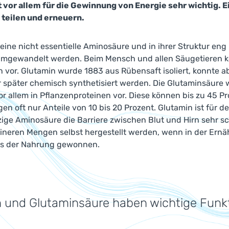
t vor allem für die Gewinnung von Energie sehr wichtig. E
l teilen und erneuern.
 eine nicht essentielle Aminosäure und in ihrer Struktur en
umgewandelt werden. Beim Mensch und allen Säugetieren ko
vor. Glutamin wurde 1883 aus Rübensaft isoliert, konnte abe
 später chemisch synthetisiert werden. Die Glutaminsäure w
r allem in Pflanzenproteinen vor. Diese können bis zu 45 P
n oft nur Anteile von 10 bis 20 Prozent. Glutamin ist für d
zige Aminosäure die Barriere zwischen Blut und Hirn sehr s
eineren Mengen selbst hergestellt werden, wenn in der Ernä
us der Nahrung gewonnen.
 und Glutaminsäure haben wichtige Funkt