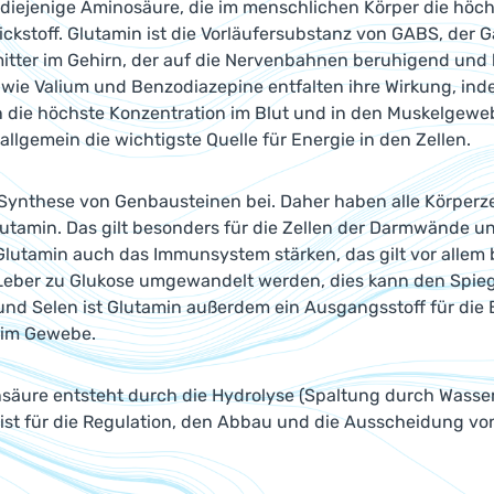
 diejenige Aminosäure, die im menschlichen Körper die höchs
tickstoff. Glutamin ist die Vorläufersubstanz von GABS, der
itter im Gehirn, der auf die Nervenbahnen beruhigend und
 wie Valium und Benzodiazepine entfalten ihre Wirkung, in
n die höchste Konzentration im Blut und in den Muskelgewe
 allgemein die wichtigste Quelle für Energie in den Zellen.
 Synthese von Genbausteinen bei. Daher haben alle Körperzel
utamin. Das gilt besonders für die Zellen der Darmwände un
lutamin auch das Immunsystem stärken, das gilt vor allem 
 Leber zu Glukose umgewandelt werden, dies kann den Spieg
und Selen ist Glutamin außerdem ein Ausgangsstoff für die 
 im Gewebe.
nsäure entsteht durch die Hydrolyse (Spaltung durch Wass
 ist für die Regulation, den Abbau und die Ausscheidung vo