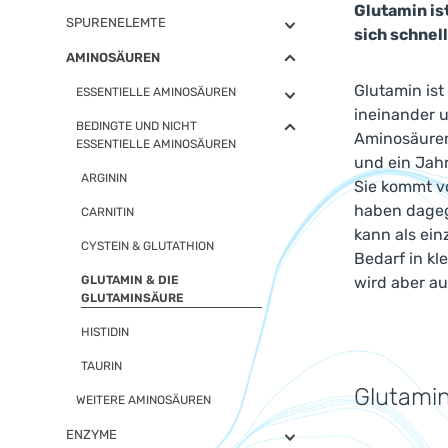
Glutamin is
SPURENELEMTE
sich schnel
AMINOSÄUREN
Glutamin ist
ESSENTIELLE AMINOSÄUREN
ineinander 
BEDINGTE UND NICHT
Aminosäuren 
ESSENTIELLE AMINOSÄUREN
und ein Jahr
ARGININ
Sie kommt vo
haben dagege
CARNITIN
kann als ein
CYSTEIN & GLUTATHION
Bedarf in kl
GLUTAMIN & DIE
wird aber a
GLUTAMINSÄURE
HISTIDIN
TAURIN
Glutamin
WEITERE AMINOSÄUREN
ENZYME