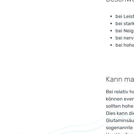
bei Leis
bei star
bei Nei
bei ner
bei hoh
Kann man
Bei relativ 
können even
sollten hohe
Dies kann di
Glutaminsäur
sogenannte 