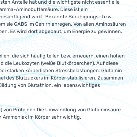
ten Anteile hat und die wichtigste nicht essentielle
 Gamma-Aminobuttersäure. Diese ist ein
 besänftigend wirkt. Bekannte Beruhigungs- bzw.
dem sie GABS im Gehirn anregen. Von allen Aminosäuren
ben. Es wird dort abgebaut, um Energie zu gewinnen.
len, die sich häufig teilen bzw. erneuern, einen hohen
d die Leukozyten (weiße Blutkörperchen). Auf diese
bei starken körperlichen Stressbelastungen. Glutamin
el des Blutzuckers im Körper stabilisieren. Zusammen
Bildung von Glutathion, ein lebenswichtiges
er) von Proteinen.Die Umwandlung von Glutaminsäure
n Ammoniak im Körper sehr wichtig.