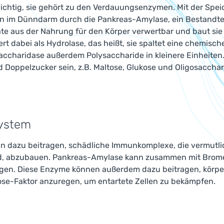
chtig, sie gehört zu den Verdauungsenzymen. Mit der Spe
nn im Dünndarm durch die Pankreas-Amylase, ein Bestandtei
e aus der Nahrung für den Körper verwertbar und baut sie z
rt dabei als Hydrolase, das heißt, sie spaltet eine chemisc
 Saccharidase außerdem Polysaccharide in kleinere Einheite
 Doppelzucker sein, z.B. Maltose, Glukose und Oligosacchar
ystem
n dazu beitragen, schädliche Immunkomplexe, die vermutl
ind, abzubauen. Pankreas-Amylase kann zusammen mit Brome
igen. Diese Enzyme können außerdem dazu beitragen, körpe
se-Faktor anzuregen, um entartete Zellen zu bekämpfen.