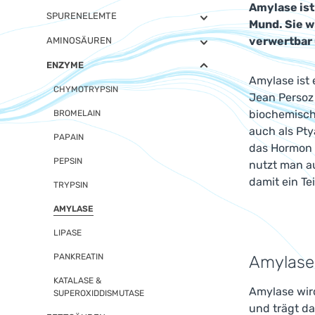
Amylase ist
SPURENELEMTE
Mund. Sie w
verwertbar 
AMINOSÄUREN
ENZYME
Amylase ist
CHYMOTRYPSIN
Jean Persoz
biochemische
BROMELAIN
auch als Pty
PAPAIN
das Hormon C
PEPSIN
nutzt man a
damit ein Te
TRYPSIN
AMYLASE
LIPASE
PANKREATIN
Amylase
KATALASE &
Amylase wird
SUPEROXIDDISMUTASE
und trägt d