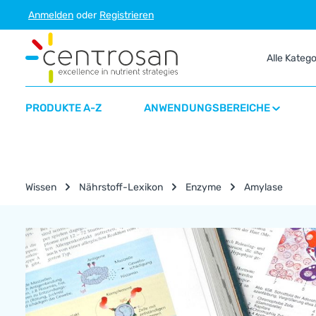
Anmelden
oder
Registrieren
m Hauptinhalt springen
Zur Suche springen
Zur Hauptnavigation springen
Alle Kateg
PRODUKTE A-Z
ANWENDUNGSBEREICHE
Wissen
Nährstoff-Lexikon
Enzyme
Amylase
Nährstoff-Lexikon