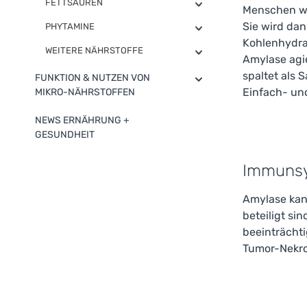
FETTSÄUREN
Menschen wi
Sie wird da
PHYTAMINE
Kohlenhydrat
WEITERE NÄHRSTOFFE
Amylase agie
spaltet als
FUNKTION & NUTZEN VON
Einfach- und
MIKRO-NÄHRSTOFFEN
NEWS ERNÄHRUNG +
GESUNDHEIT
Immuns
Amylase kan
beteiligt s
beeinträcht
Tumor-Nekro