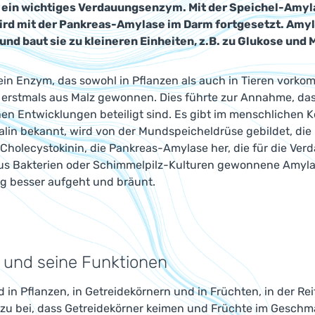
 ein wichtiges Verdauungsenzym. Mit der Speichel-Amyl
ird mit der Pankreas-Amylase im Darm fortgesetzt. Amy
und baut sie zu kleineren Einheiten, z.B. zu Glukose und M
 ein Enzym, das sowohl in Pflanzen als auch in Tieren vor
 erstmals aus Malz gewonnen. Dies führte zur Annahme, da
n Entwicklungen beteiligt sind. Es gibt im menschlichen K
alin bekannt, wird von der Mundspeicheldrüse gebildet, di
holecystokinin, die Pankreas-Amylase her, die für die Verd
us Bakterien oder Schimmelpilz-Kulturen gewonnene Amylas
ig besser aufgeht und bräunt.
 und seine Funktionen
 in Pflanzen, in Getreidekörnern und in Früchten, in der Re
azu bei, dass Getreidekörner keimen und Früchte im Geschm