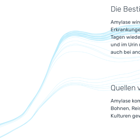
Die Bes
Amylase wir
Erkrankunge
Tagen wieder
und im Urin 
auch bei an
Quellen 
Amylase komm
Bohnen, Rei
Kulturen ge