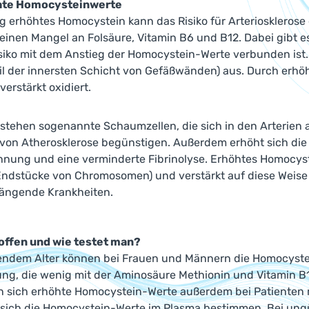
hte Homocysteinwerte
g erhöhtes Homocystein kann das Risiko für Arteriosklerose 
einen Mangel an Folsäure, Vitamin B6 und B12. Dabei gibt es 
isiko mit dem Anstieg der Homocystein-Werte verbunden is
il der innersten Schicht von Gefäßwänden) aus. Durch erhö
verstärkt oxidiert.
stehen sogenannte Schaumzellen, die sich in den Arterien
von Atherosklerose begünstigen. Außerdem erhöht sich die
innung und eine verminderte Fibrinolyse. Erhöhtes Homocys
Endstücke von Chromosomen) und verstärkt auf diese Weise
ngende Krankheiten.
roffen und wie testet man?
ndem Alter können bei Frauen und Männern die Homocystei
ng, die wenig mit der Aminosäure Methionin und Vitamin B1
en sich erhöhte Homocystein-Werte außerdem bei Patienten 
 sich die Homocystein-Werte im Plasma bestimmen. Bei ungün