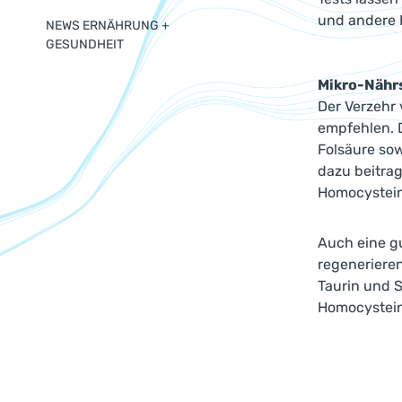
und andere 
NEWS ERNÄHRUNG +
GESUNDHEIT
Mikro-Nähr
Der Verzehr 
empfehlen. 
Folsäure sow
dazu beitrag
Homocystein
Auch eine gu
regeneriere
Taurin und 
Homocystein