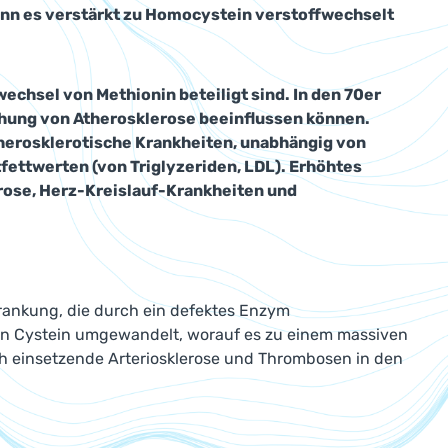
ann es verstärkt zu Homocystein verstoffwechselt
echsel von Methionin beteiligt sind. In den 70er
hung von Atherosklerose beeinflussen können.
therosklerotische Krankheiten, unabhängig von
fettwerten (von Triglyzeriden, LDL). Erhöhtes
rose, Herz-Kreislauf-Krankheiten und
krankung, die durch ein defektes Enzym
in Cystein umgewandelt, worauf es zu einem massiven
h einsetzende Arteriosklerose und Thrombosen in den