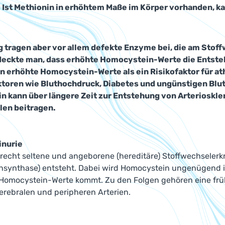
. Ist Methionin in erhöhtem Maße im Körper vorhanden, k
 tragen aber vor allem defekte Enzyme bei, die am Stoffw
eckte man, dass erhöhte Homocystein-Werte die Entste
n erhöhte Homocystein-Werte als ein Risikofaktor für a
toren wie Bluthochdruck, Diabetes und ungünstigen Blut
 kann über längere Zeit zur Entstehung von Arterioskle
len beitragen.
nurie
e recht seltene und angeborene (hereditäre) Stoffwechseler
insynthase) entsteht. Dabei wird Homocystein ungenügend 
 Homocystein-Werte kommt. Zu den Folgen gehören eine frü
erebralen und peripheren Arterien.