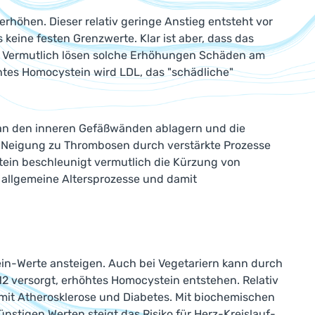
erhöhen. Dieser relativ geringe Anstieg entsteht vor
keine festen Grenzwerte. Klar ist aber, dass das
t. Vermutlich lösen solche Erhöhungen Schäden am
htes Homocystein wird LDL, das "schädliche"
 an den inneren Gefäßwänden ablagern und die
 Neigung zu Thrombosen durch verstärkte Prozesse
tein beschleunigt vermutlich die Kürzung von
 allgemeine Altersprozesse und damit
n-Werte ansteigen. Auch bei Vegetariern kann durch
2 versorgt, erhöhtes Homocystein entstehen. Relativ
mit Atherosklerose und Diabetes. Mit biochemischen
stigen Werten steigt das Risiko für Herz-Kreislauf-