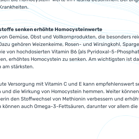
Krankheiten.
stoffe senken erhöhte Homocysteinwerte
von Gemüse, Obst und Vollkornprodukten, die besonders reich
Dazu gehören Weizenkeime, Rosen- und Wirsingkohl, Spargel
ie von hochdosierten Vitamin B6 (als Pyridoxal-5-Phosphat
en, erhöhtes Homocystein zu senken. Am wichtigsten ist dab
 am stärksten.
te Versorgung mit Vitamin C und E kann empfehlenswert sei
n und die Wirkung von Homocystein hemmen. Weiter können d
Serin den Stoffwechsel von Methionin verbessern und erhö
 können auch Omega-3-Fettsäuren, darunter vor allem die 