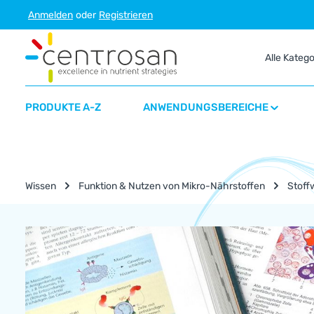
Anmelden
oder
Registrieren
m Hauptinhalt springen
Zur Suche springen
Zur Hauptnavigation springen
Alle Kateg
PRODUKTE A-Z
ANWENDUNGSBEREICHE
Wissen
Funktion & Nutzen von Mikro-Nährstoffen
Stoff
Nährstoff-Lexikon