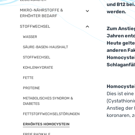
und B12 bei
MIKRO-NÄHRSTOFFE &
werden.
ERHÖHTER BEDARF
STOFFWECHSEL
Zum Anstieg
Jahren entd
WASSER
Heute gelte
SÄURE-BASEN-HAUSHALT
anderen Fak
Homocystein
STOFFWECHSEL
Schlaganfäl
KOHLENHYDRATE
FETTE
Homocystei
PROTEINE
Dies ist ein
METABOLISCHES SYNDROM &
(Cystathion
DIABETES
Anstieg der
FETTSTOFFWECHSELSTÖRUNGEN
koronaren, z
ERHÖHTES HOMOCYSTEIN
FREIE RADIKALE