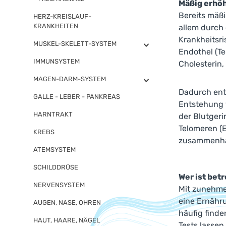
Mäßig erhö
Bereits mäßi
HERZ-KREISLAUF-
KRANKHEITEN
allem durch 
Krankheitsr
MUSKEL-SKELETT-SYSTEM
Endothel (Te
IMMUNSYSTEM
Cholesterin, 
MAGEN-DARM-SYSTEM
Dadurch ent
GALLE - LEBER - PANKREAS
Entstehung 
HARNTRAKT
der Blutger
Telomeren (
KREBS
zusammenhä
ATEMSYSTEM
SCHILDDRÜSE
Wer ist bet
NERVENSYSTEM
Mit zunehme
eine Ernähru
AUGEN, NASE, OHREN
häufig find
HAUT, HAARE, NÄGEL
Tests lassen