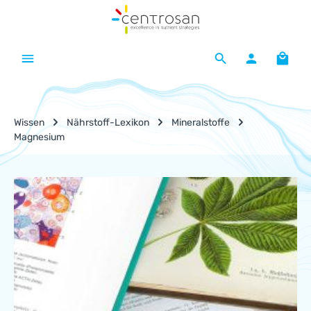
Zum Hauptinhalt springen
Waren
Wissen
Nährstoff-Lexikon
Mineralstoffe
Magnesium
Nährstoff-Lexikon