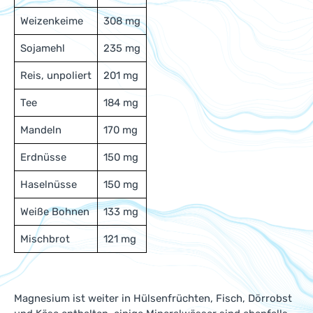
Weizenkeime
308 mg
Sojamehl
235 mg
Reis, unpoliert
201 mg
Tee
184 mg
Mandeln
170 mg
Erdnüsse
150 mg
Haselnüsse
150 mg
Weiße Bohnen
133 mg
Mischbrot
121 mg
Magnesium ist weiter in Hülsenfrüchten, Fisch, Dörrobst