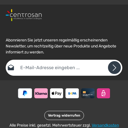
Abonnieren Sie jetzt unseren regelmäßig erscheinenden
Newsletter, um rechtzeitig über neue Produkte und Angebote
informiert zu werden.
E-Mail-Adresse*
Datenschutz
Die mit einem Stern (*) markierten Felder sind
Ich habe die
Datenschutzbestimmungen
zur Kenntnis
Pflichtfelder.
Um weiterzugehen, geben Sie die oben abgebildeten Zeichen ein
genommen und die
AGB
gelesen und bin mit ihnen
*
einverstanden.
Vertrag widerrufen
Alle Preise inkl. gesetzl. Mehrwertsteuer zzgl.
Versandkosten