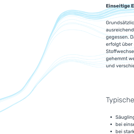
Einseitige 
Grundsätzlic
ausreichende
gegessen. D
erfolgt übe
Stoffwechsel
gehemmt wer
und verschi
Typische
Säuglin
bei eins
bei star