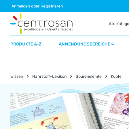
Anmelden
oder
Registrieren
m Hauptinhalt springen
Zur Suche springen
Zur Hauptnavigation springen
Alle Kateg
PRODUKTE A-Z
ANWENDUNGSBEREICHE
Wissen
Nährstoff-Lexikon
Spurenelemte
Kupfer
Nährstoff-Lexikon