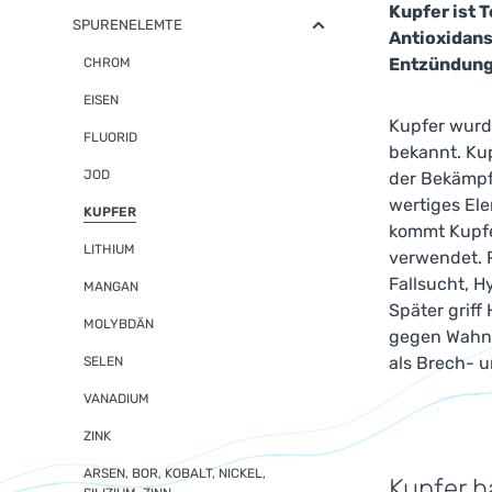
Kupfer ist T
SPURENELEMTE
Antioxidans
Entzündung
CHROM
EISEN
Kupfer wurde
FLUORID
bekannt. Kup
JOD
der Bekämpfu
wertiges Ele
KUPFER
kommt Kupfer
LITHIUM
verwendet. P
Fallsucht, H
MANGAN
Später griff
MOLYBDÄN
gegen Wahns
als Brech- u
SELEN
VANADIUM
ZINK
ARSEN, BOR, KOBALT, NICKEL,
Kupfer h