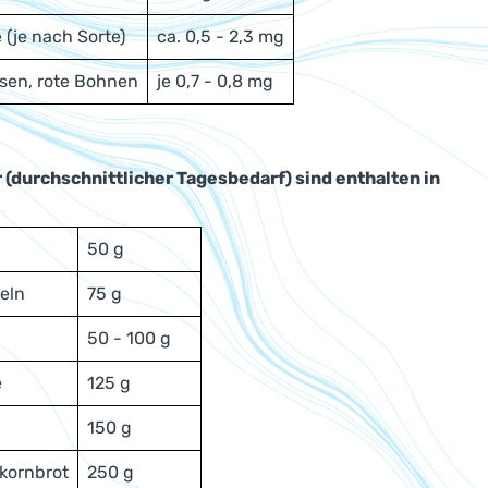
(je nach Sorte)
ca. 0,5 - 2,3 mg
bsen, rote Bohnen
je 0,7 - 0,8 mg
 (durchschnittlicher Tagesbedarf) sind enthalten in
50 g
eln
75 g
50 - 100 g
e
125 g
150 g
kornbrot
250 g