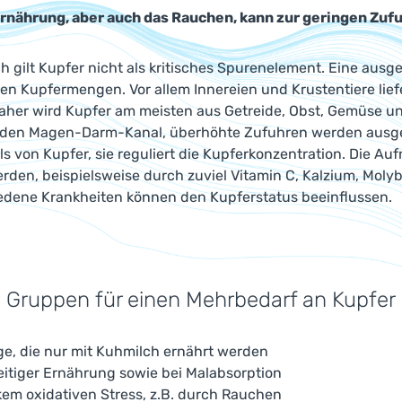
Ernährung, aber auch das Rauchen, kann zur geringen Zufu
h gilt Kupfer nicht als kritisches Spurenelement. Eine aus
n Kupfermengen. Vor allem Innereien und Krustentiere liefer
aher wird Kupfer am meisten aus Getreide, Obst, Gemüse u
r den Magen-Darm-Kanal, überhöhte Zufuhren werden ausges
s von Kupfer, sie reguliert die Kupferkonzentration. Die 
den, beispielsweise durch zuviel Vitamin C, Kalzium, Moly
edene Krankheiten können den Kupferstatus beeinflussen.
 Gruppen für einen Mehrbedarf an Kupfer
ge, die nur mit Kuhmilch ernährt werden
eitiger Ernährung sowie bei Malabsorption
kem oxidativen Stress, z.B. durch Rauchen