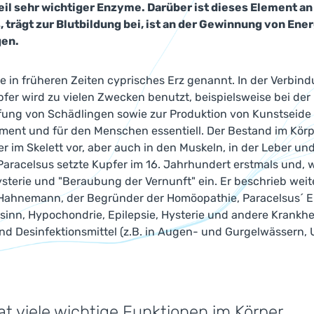
eil sehr wichtiger Enzyme. Darüber ist dieses Element an 
, trägt zur Blutbildung bei, ist an der Gewinnung von En
en.
 in früheren Zeiten cyprisches Erz genannt. In der Verbind
fer wird zu vielen Zwecken benutzt, beispielsweise bei der 
ng von Schädlingen sowie zur Produktion von Kunstseide un
ment und für den Menschen essentiell. Der Bestand im Körp
 im Skelett vor, aber auch in den Muskeln, in der Leber und
aracelsus setzte Kupfer im 16. Jahrhundert erstmals und, wi
ysterie und "Beraubung der Vernunft" ein. Er beschrieb wei
 Hahnemann, der Begründer der Homöopathie, Paracelsus´ Erf
inn, Hypochondrie, Epilepsie, Hysterie und andere Krankhe
nd Desinfektionsmittel (z.B. in Augen- und Gurgelwässern,
at viele wichtige Funktionen im Körper