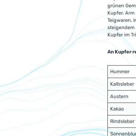
grünen Gemüs
Kupfer. Arm
Teigwaren. 
steigendem 
Kupfer im Tr
An Kupfer r
Hummer
Kalbsleber
Austern
Kakao
Rindsleber
Sonnenblu