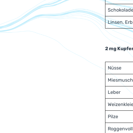
Schokolade 
Linsen, Er
2 mg Kupfer
Nüsse
Miesmusch
Leber
Weizenklei
Pilze
Roggenvoll