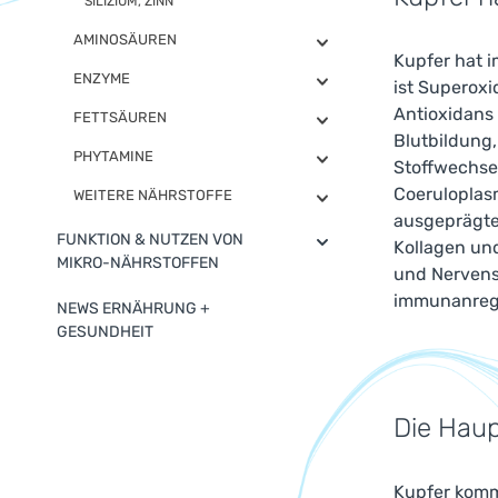
SILIZIUM, ZINN
AMINOSÄUREN
Kupfer hat i
ENZYME
ist Superoxi
Antioxidans 
FETTSÄUREN
Blutbildung,
PHYTAMINE
Stoffwechsel
Coeruloplasm
WEITERE NÄHRSTOFFE
ausgeprägte
FUNKTION & NUTZEN VON
Kollagen und
MIKRO-NÄHRSTOFFEN
und Nervensy
immunanreg
NEWS ERNÄHRUNG +
GESUNDHEIT
Die Haup
Kupfer kommt