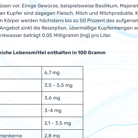
en vor. Einige Gewürze, beispielsweise Basilikum, Majoran, 
 an Kupfer sind dagegen Fleisch, Milch und Milchprodukte,
Im Körper werden höchstens bis zu 50 Prozent des aufgenom
Angebot sinkt die Resorption, übermäßige Kupfermengen we
inkwasser beträgt 0,05 Milligramm (mg) pro Liter.
eiche Lebensmittel enthalten in 100 Gramm
6,7 mg
3,5 - 5,5 mg
3,6 mg
3-4 mg
2,1 - 3,5 mg
menkerne
2,8 mg