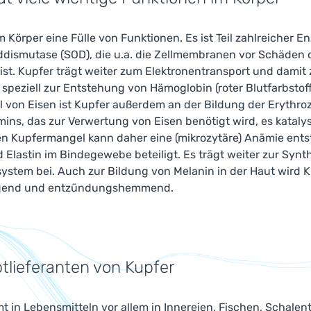
m Körper eine Fülle von Funktionen. Es ist Teil zahlreicher 
ddismutase (SOD), die u.a. die Zellmembranen vor Schäden d
ist. Kupfer trägt weiter zum Elektronentransport und damit
 speziell zur Entstehung von Hämoglobin (roter Blutfarbstof
 von Eisen ist Kupfer außerdem an der Bildung der Erythrozyt
ins, das zur Verwertung von Eisen benötigt wird, es kataly
n Kupfermangel kann daher eine (mikrozytäre) Anämie entst
 Elastin im Bindegewebe beteiligt. Es trägt weiter zur Syn
stem bei. Auch zur Bildung von Melanin in der Haut wird Ku
end und entzündungshemmend.
tlieferanten von Kupfer
 in Lebensmitteln vor allem in Innereien, Fischen, Schale