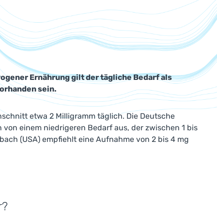
wogener Ernährung gilt der tägliche Bedarf als
vorhanden sein.
hschnitt etwa 2 Milligramm täglich. Die Deutsche
 von einem niedrigeren Bedarf aus, der zwischen 1 bis
erbach (USA) empfiehlt eine Aufnahme von 2 bis 4 mg
r?