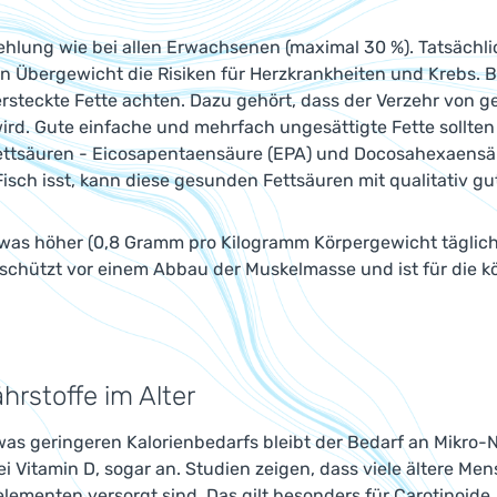
hlung wie bei allen Erwachsenen (maximal 30 %). Tatsächlich 
n Übergewicht die Risiken für Herzkrankheiten und Krebs. 
ersteckte Fette achten. Dazu gehört, dass der Verzehr von 
ird. Gute einfache und mehrfach ungesättigte Fette sollte
tsäuren - Eicosapentaensäure (EPA) und Docosahexaensäure
isch isst, kann diese gesunden Fettsäuren mit qualitativ g
was höher (0,8 Gramm pro Kilogramm Körpergewicht täglich)
 schützt vor einem Abbau der Muskelmasse und ist für die kö
hrstoffe im Alter
was geringeren Kalorienbedarfs bleibt der Bedarf an Mikro-
bei Vitamin D, sogar an. Studien zeigen, dass viele ältere M
ementen versorgt sind. Das gilt besonders für Carotinoide