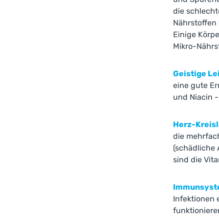
die schlech
Nährstoffen 
Einige Körpe
Mikro-Nährst
Geistige Le
eine gute Er
und Niacin -
Herz-Kreis
die mehrfac
(schädliche 
sind die Vit
Immunsys
Infektionen 
funktionier