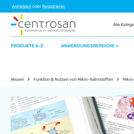
Anmelden
oder
Registrieren
m Hauptinhalt springen
Zur Suche springen
Zur Hauptnavigation springen
Alle Kateg
PRODUKTE A-Z
ANWENDUNGSBEREICHE
Wissen
Funktion & Nutzen von Mikro-Nährstoffen
Mikro
Nährstoff-Lexikon