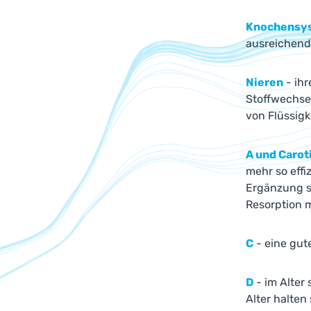
Knochensy
ausreichend
Nieren
- ihr
Stoffwechse
von Flüssigk
A und Carot
mehr so effi
Ergänzung s
Resorption 
C
- eine gute
D
- im Alter
Alter halten