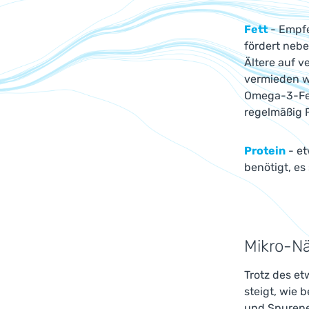
Fett
- Empfe
fördert nebe
Ältere auf v
vermieden w
Omega-3-Fet
regelmäßig F
Protein
- et
benötigt, es
Mikro-Nä
Trotz des et
steigt, wie 
und Spurenel