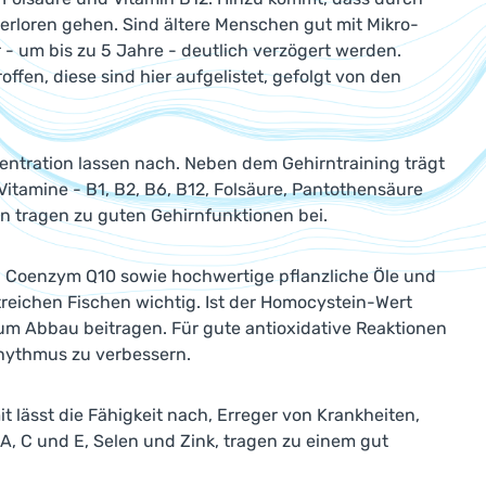
rloren gehen. Sind ältere Menschen gut mit Mikro-
 - um bis zu 5 Jahre - deutlich verzögert werden.
fen, diese sind hier aufgelistet, gefolgt von den
ntration lassen nach. Neben dem Gehirntraining trägt
Vitamine - B1, B2, B6, B12, Folsäure, Pantothensäure
n tragen zu guten Gehirnfunktionen bei.
d Coenzym Q10 sowie hochwertige pflanzliche Öle und
eichen Fischen wichtig. Ist der Homocystein-Wert
um Abbau beitragen. Für gute antioxidative Reaktionen
rhythmus zu verbessern.
 lässt die Fähigkeit nach, Erreger von Krankheiten,
 A, C und E, Selen und Zink, tragen zu einem gut