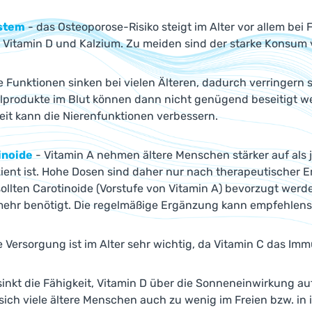
stem
- das Osteoporose-Risiko steigt im Alter vor allem bei
 Vitamin D und Kalzium. Zu meiden sind der starke Konsum 
e Funktionen sinken bei vielen Älteren, dadurch verringern 
lprodukte im Blut können dann nicht genügend beseitigt 
eit kann die Nierenfunktionen verbessern.
inoide
- Vitamin A nehmen ältere Menschen stärker auf als 
zient ist. Hohe Dosen sind daher nur nach therapeutischer
ollten Carotinoide (Vorstufe von Vitamin A) bevorzugt werd
mehr benötigt. Die regelmäßige Ergänzung kann empfehlens
 Versorgung ist im Alter sehr wichtig, da Vitamin C das Imm
 sinkt die Fähigkeit, Vitamin D über die Sonneneinwirkung 
 sich viele ältere Menschen auch zu wenig im Freien bzw. in 