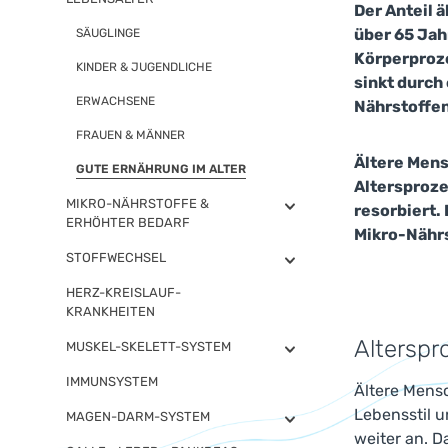
Der Anteil 
über 65 Jah
SÄUGLINGE
Körperproze
KINDER & JUGENDLICHE
sinkt durch
ERWACHSENE
Nährstoffen
FRAUEN & MÄNNER
Ältere Mens
GUTE ERNÄHRUNG IM ALTER
Altersproze
MIKRO-NÄHRSTOFFE &
resorbiert.
ERHÖHTER BEDARF
Mikro-Nährs
STOFFWECHSEL
HERZ-KREISLAUF-
KRANKHEITEN
Alterspr
MUSKEL-SKELETT-SYSTEM
IMMUNSYSTEM
Ältere Mens
Lebensstil u
MAGEN-DARM-SYSTEM
weiter an. 