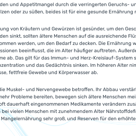
den und Appetitmangel durch die verringerten Geruchs- un
alzen oder zu süßen, beides ist für eine gesunde Ernährun
ung von Kräutern und Gewürzen ist gesünder, um den Gesc
en sinkt, sollten ältere Menschen auf die ausreichende Flüss
nommen werden, um den Bedarf zu decken. Die Ernährung wir
sionen beeinflusst, die im Alter häufiger auftreten. Außer
me ab. Das gilt für das Immun- und Herz-Kreislauf-System
nzentration und das Gedächtnis sinken. Im höheren Alter 
e, fettfreie Gewebe und Körperwasser ab.
ie Muskel- und Nervengewebe betroffen. Ihr Abbau verstärkt
 mehr Probleme bereiten, bewegen sich ältere Menschen mei
e oft dauerhaft eingenommenen Medikamente verändern zusät
ch bei vielen Menschen mit zunehmendem Alter Nährstoffdefiz
 Mangelernährung sehr groß, und Reserven für den erhöhten