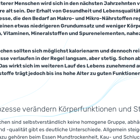
älterer Menschen wird sich in den nächsten Jahrzehnten v
re alt sein. Der Erhalt von Gesundheit und Lebensqualität
sse, die den Bedarf an Makro- und Mikro-Nährstoffen reg
 einen etwas niedrigeren Grundumsatz und weniger Körpe
, Vitaminen, Mineralstoffen und Spurenelementen, nahezu
chen sollten sich möglichst kalorienarm und dennoch rei
sse verlaufen in der Regel langsam, aber stetig. Schon 
 Das wirkt sich im weiteren Lauf des Lebens zunehmend au
toffe trägt jedoch bis ins hohe Alter zu guten Funktionen
ozesse verändern Körperfunktionen und S
chen sind selbstverständlich keine homogene Gruppe, abhän
nd -qualität gibt es deutliche Unterschiede. Allgemein st
Dazu gehören beim Essen Mundtrockenheit, Kau- und Schlu