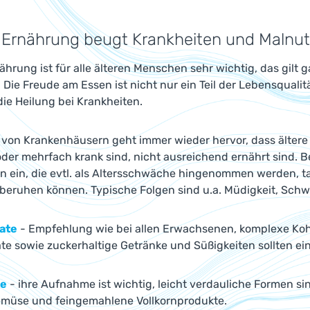
 Ernährung beugt Krankheiten und Malnutri
ährung ist für alle älteren Menschen sehr wichtig, das gil
 Die Freude am Essen ist nicht nur ein Teil der Lebensqualit
die Heilung bei Krankheiten.
von Krankenhäusern geht immer wieder hervor, dass ältere P
der mehrfach krank sind, nicht ausreichend ernährt sind. B
 ein, die evtl. als Altersschwäche hingenommen werden, t
 beruhen können. Typische Folgen sind u.a. Müdigkeit, Sc
ate
- Empfehlung wie bei allen Erwachsenen, komplexe Kohle
te sowie zuckerhaltige Getränke und Süßigkeiten sollten e
fe
- ihre Aufnahme ist wichtig, leicht verdauliche Formen si
müse und feingemahlene Vollkornprodukte.