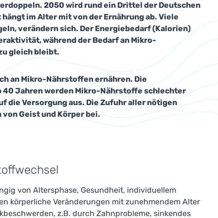
erdoppeln. 2050 wird rund ein Drittel der Deutschen
 hängt im Alter mit von der Ernährung ab. Viele
eln, verändern sich. Der Energiebedarf (Kalorien)
raktivität, während der Bedarf an Mikro-
 gleich bleibt.
ch an Mikro-Nährstoffen ernähren. Die
ab 40 Jahren werden Mikro-Nährstoffe schlechter
f die Versorgung aus. Die Zufuhr aller nötigen
 von Geist und Körper bei.
toffwechsel
gig von Altersphase, Gesundheit, individuellem
eigen körperliche Veränderungen mit zunehmendem Alter
ckbeschwerden, z.B. durch Zahnprobleme, sinkendes