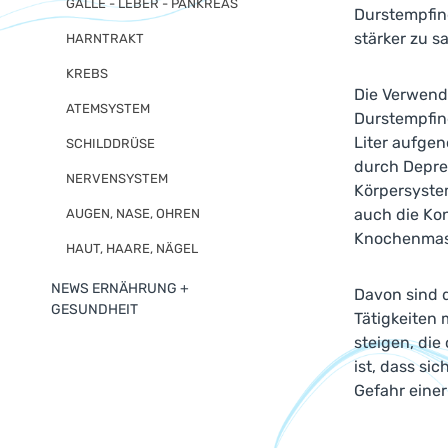
GALLE - LEBER - PANKREAS
Durstempfin
stärker zu s
HARNTRAKT
KREBS
Die Verwend
ATEMSYSTEM
Durstempfind
Liter aufge
SCHILDDRÜSE
durch Depres
NERVENSYSTEM
Körpersyste
auch die Ko
AUGEN, NASE, OHREN
Knochenmass
HAUT, HAARE, NÄGEL
NEWS ERNÄHRUNG +
Davon sind d
GESUNDHEIT
Tätigkeiten
steigen, di
ist, dass si
Gefahr einer