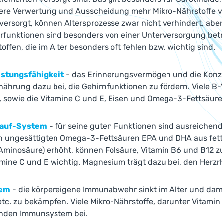
tere Verwertung und Ausscheidung mehr Mikro-Nährstoffe ve
versorgt, können Altersprozesse zwar nicht verhindert, aber
rfunktionen sind besonders von einer Unterversorgung betrof
offen, die im Alter besonders oft fehlen bzw. wichtig sind.
istungsfähigkeit
- das Erinnerungsvermögen und die Konze
nährung dazu bei, die Gehirnfunktionen zu fördern. Viele B-
, sowie die Vitamine C und E, Eisen und Omega-3-Fettsäure
lauf-System
- für seine guten Funktionen sind ausreichen
h ungesättigten Omega-3-Fettsäuren EPA und DHA aus fettr
Aminosäure) erhöht, können Folsäure, Vitamin B6 und B12 z
amine C und E wichtig. Magnesium trägt dazu bei, den Herz
tem
- die körpereigene Immunabwehr sinkt im Alter und damit
etc. zu bekämpfen. Viele Mikro-Nährstoffe, darunter Vitamin
enden Immunsystem bei.