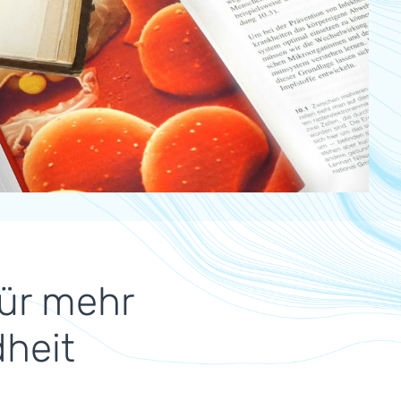
für mehr
heit