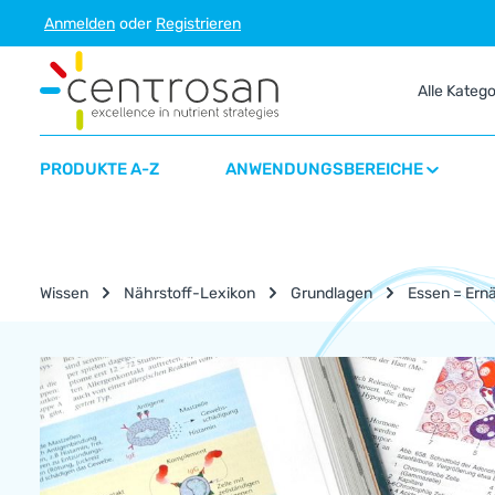
Anmelden
oder
Registrieren
m Hauptinhalt springen
Zur Suche springen
Zur Hauptnavigation springen
Alle Kateg
PRODUKTE A-Z
ANWENDUNGSBEREICHE
Wissen
Nährstoff-Lexikon
Grundlagen
Essen = Ern
Nährstoff-Lexikon