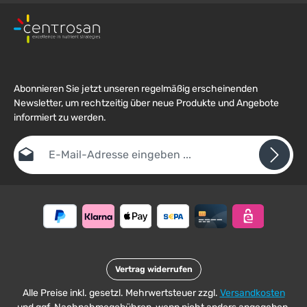
Abonnieren Sie jetzt unseren regelmäßig erscheinenden
Newsletter, um rechtzeitig über neue Produkte und Angebote
informiert zu werden.
E-Mail-Adresse*
Datenschutz
Die mit einem Stern (*) markierten Felder sind
Ich habe die
Datenschutzbestimmungen
zur Kenntnis
Pflichtfelder.
Um weiterzugehen, geben Sie die oben abgebildeten Zeichen ein
genommen und die
AGB
gelesen und bin mit ihnen
*
einverstanden.
Vertrag widerrufen
Alle Preise inkl. gesetzl. Mehrwertsteuer zzgl.
Versandkosten