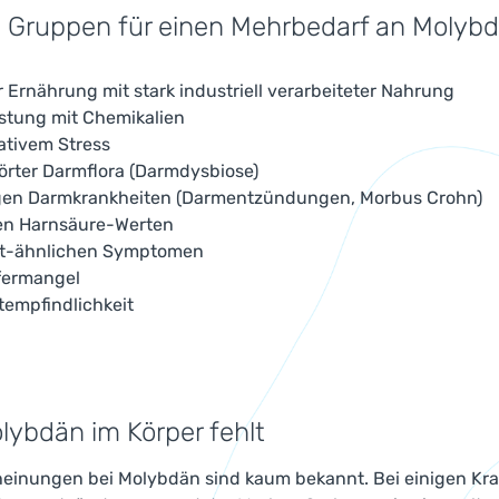
 Gruppen für einen Mehrbedarf an Molyb
r Ernährung mit stark industriell verarbeiteter Nahrung
astung mit Chemikalien
ativem Stress
örter Darmflora (Darmdysbiose)
igen Darmkrankheiten (Darmentzündungen, Morbus Crohn)
en Harnsäure-Werten
ht-ähnlichen Symptomen
fermangel
itempfindlichkeit
ybdän im Körper fehlt
einungen bei Molybdän sind kaum bekannt. Bei einigen Kran