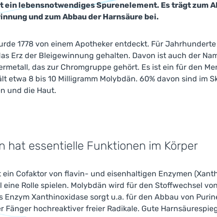
t ein lebensnotwendiges Spurenelement. Es trägt zum A
innung und zum Abbau der Harnsäure bei.
rde 1778 von einem Apotheker entdeckt. Für Jahrhunderte 
das Erz der Bleigewinnung gehalten. Davon ist auch der Nam
ermetall, das zur Chromgruppe gehört. Es ist ein für den 
lt etwa 8 bis 10 Milligramm Molybdän. 60% davon sind im Ske
n und die Haut.
 hat essentielle Funktionen im Körper
 ein Cofaktor von flavin- und eisenhaltigen Enzymen (Xanthi
l eine Rolle spielen. Molybdän wird für den Stoffwechsel 
s Enzym Xanthinoxidase sorgt u.a. für den Abbau von Purine
r Fänger hochreaktiver freier Radikale. Gute Harnsäurespieg