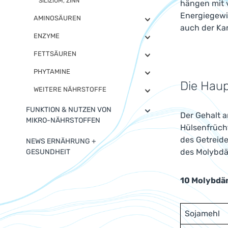
SILIZIUM, ZINN
hängen mit 
Energiegewi
AMINOSÄUREN
auch der Ka
ENZYME
FETTSÄUREN
PHYTAMINE
Die Haup
WEITERE NÄHRSTOFFE
FUNKTION & NUTZEN VON
Der Gehalt 
MIKRO-NÄHRSTOFFEN
Hülsenfrücht
des Getreid
NEWS ERNÄHRUNG +
des Molybdä
GESUNDHEIT
10 Molybdä
Sojamehl