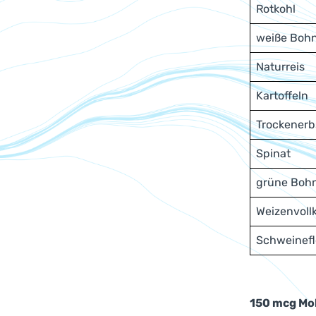
Rotkohl
weiße Boh
Naturreis
Kartoffeln
Trockener
Spinat
grüne Boh
Weizenvoll
Schweinefl
150 mcg Mol