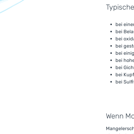
Typische
bei eine
bei Bel
bei oxid
bei gest
bei ein
bei hoh
bei Gic
bei Kup
bei Sulf
Wenn Mol
Mangelersch