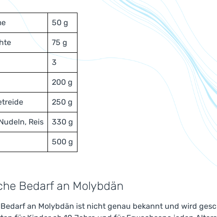
me
50 g
hte
75 g
3
200 g
treide
250 g
 Nudeln, Reis
330 g
500 g
iche Bedarf an Molybdän
e Bedarf an Molybdän ist nicht genau bekannt und wird ges