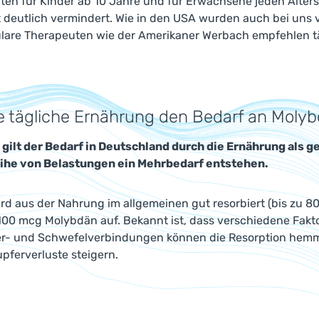
ten für Kinder ab 10 Jahre und für Erwachsene jeden Alter
 deutlich vermindert. Wie in den USA wurden auch bei uns v
lare Therapeuten wie der Amerikaner Werbach empfehlen t
e tägliche Ernährung den Bedarf an Moly
 gilt der Bedarf in Deutschland durch die Ernährung als g
eihe von Belastungen ein Mehrbedarf entstehen.
d aus der Nahrung im allgemeinen gut resorbiert (bis zu 80
 100 mcg Molybdän auf. Bekannt ist, dass verschiedene Fa
er- und Schwefelverbindungen können die Resorption he
pferverluste steigern.