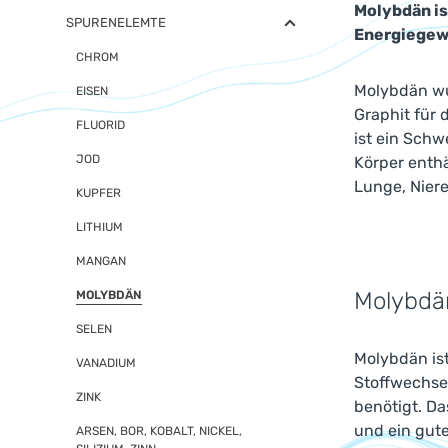
Molybdän is
SPURENELEMTE
Energiegew
CHROM
Molybdän wu
EISEN
Graphit für 
FLUORID
ist ein Schw
JOD
Körper enthä
Lunge, Niere
KUPFER
LITHIUM
MANGAN
Molybdän
MOLYBDÄN
SELEN
Molybdän ist
VANADIUM
Stoffwechse
ZINK
benötigt. Da
und ein gute
ARSEN, BOR, KOBALT, NICKEL,