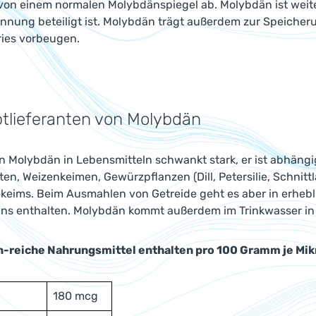
von einem normalen Molybdänspiegel ab. Molybdän ist weit
nnung beteiligt ist. Molybdän trägt außerdem zur Speicher
ries vorbeugen.
tlieferanten von Molybdän
an Molybdän in Lebensmitteln schwankt stark, er ist abhäng
en, Weizenkeimen, Gewürzpflanzen (Dill, Petersilie, Schnittla
ekeims. Beim Ausmahlen von Getreide geht es aber in erheb
ns enthalten. Molybdän kommt außerdem im Trinkwasser in
n-reiche Nahrungsmittel enthalten pro 100 Gramm je M
180 mcg