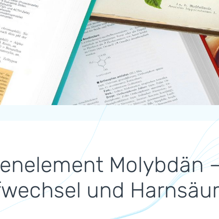
enelement Molybdän – 
fwechsel und Harnsäu