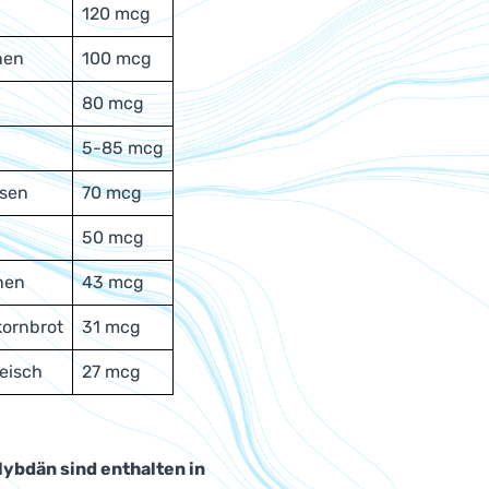
120 mcg
nen
100 mcg
80 mcg
5-85 mcg
bsen
70 mcg
50 mcg
nen
43 mcg
kornbrot
31 mcg
eisch
27 mcg
ybdän sind enthalten in