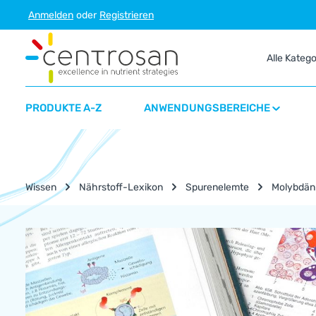
Anmelden
oder
Registrieren
m Hauptinhalt springen
Zur Suche springen
Zur Hauptnavigation springen
Alle Kateg
PRODUKTE A-Z
ANWENDUNGSBEREICHE
Wissen
Nährstoff-Lexikon
Spurenelemte
Molybdän
Nährstoff-Lexikon