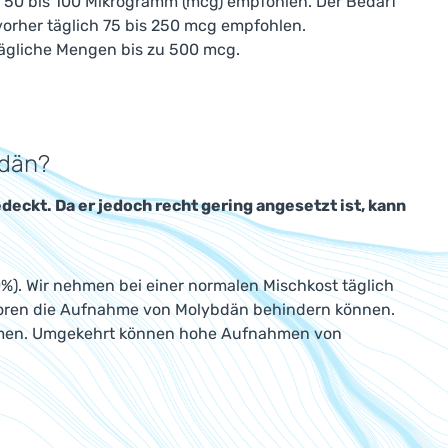
s 50 bis 100 Mikrogramm (mcg) empfohlen. Der Bedarf
orher täglich 75 bis 250 mcg empfohlen.
ägliche Mengen bis zu 500 mcg.
bdän?
edeckt. Da er jedoch recht gering angesetzt ist, kann
%). Wir nehmen bei einer normalen Mischkost täglich
ktoren die Aufnahme von Molybdän behindern können.
mmen. Umgekehrt können hohe Aufnahmen von