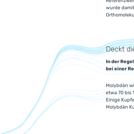
Referenzwer
wurde damit
Orthomoleku
Deckt di
In der Regel
bei einer R
Molybdän wir
etwa 70 bis
Einige Kupf
Molybdän Ku