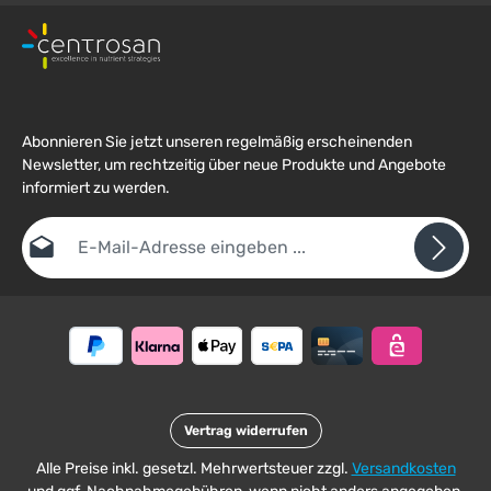
Abonnieren Sie jetzt unseren regelmäßig erscheinenden
Newsletter, um rechtzeitig über neue Produkte und Angebote
informiert zu werden.
E-Mail-Adresse*
Datenschutz
Die mit einem Stern (*) markierten Felder sind
Ich habe die
Datenschutzbestimmungen
zur Kenntnis
Pflichtfelder.
Um weiterzugehen, geben Sie die oben abgebildeten Zeichen ein
genommen und die
AGB
gelesen und bin mit ihnen
*
einverstanden.
Vertrag widerrufen
Alle Preise inkl. gesetzl. Mehrwertsteuer zzgl.
Versandkosten