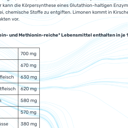
 kann die Körpersynthese eines Glutathion-haltigen Enzyms 
ei, chemische Stoffe zu entgiften. Limonen kommt in Kirsche
kten vor.
ein- und Methionin-reiche* Lebensmittel enthalten in j
700 mg
670 mg
fleisch
630 mg
tfleisch
620 mg
n
580 mg
570 mg
üsse
380 mg