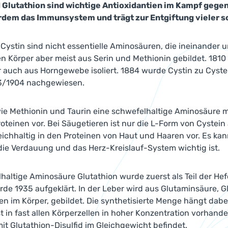
 Glutathion sind wichtige Antioxidantien im Kampf gege
rdem das Immunsystem und trägt zur Entgiftung vieler sc
 Cystin sind nicht essentielle Aminosäuren, die ineinander
 Körper aber meist aus Serin und Methionin gebildet. 1810 
 auch aus Horngewebe isoliert. 1884 wurde Cystin zu Cyste
3/1904 nachgewiesen.
wie Methionin und Taurin eine schwefelhaltige Aminosäure 
roteinen vor. Bei Säugetieren ist nur die L-Form von Cystein
eichhaltig in den Proteinen von Haut und Haaren vor. Es k
die Verdauung und das Herz-Kreislauf-System wichtig ist.
haltige Aminosäure Glutathion wurde zuerst als Teil der Hef
rde 1935 aufgeklärt. In der Leber wird aus Glutaminsäure, G
en im Körper, gebildet. Die synthetisierte Menge hängt dab
st in fast allen Körperzellen in hoher Konzentration vorhande
 Glutathion-Disulfid im Gleichgewicht befindet.