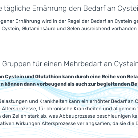
e tägliche Ernährung den Bedarf an Cyste
ener Ernährung wird in der Regel der Bedarf an Cystein ge
e Cystein, Glutaminsäure und Selen ausreichend vorhanden 
 Gruppen für einen Mehrbedarf an Cystei
an Cystein und Glutathion kann durch eine Reihe von Bel
n können dann vorbeugend als auch zur begleitenden Be
Belastungen und Krankheiten kann ein erhöhter Bedarf an Cy
le Altersprozesse, für chronische Krankheiten und allgemei
n den Zellen stark ab, was Abbauprozesse beschleunigen ka
dativen Wirkungen Altersprozesse verlangsamen, da sie die