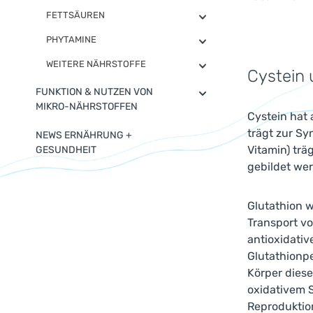
FETTSÄUREN
PHYTAMINE
WEITERE NÄHRSTOFFE
Cystein 
FUNKTION & NUTZEN VON
MIKRO-NÄHRSTOFFEN
Cystein hat
trägt zur S
NEWS ERNÄHRUNG +
Vitamin) trä
GESUNDHEIT
gebildet wer
Glutathion w
Transport vo
antioxidati
Glutathionpe
Körper diese
oxidativem S
Reproduktio