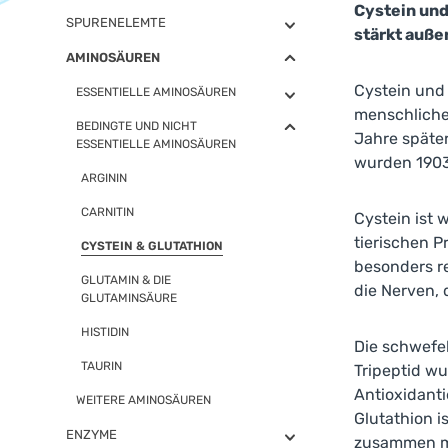
Cystein und
SPURENELEMTE
stärkt auße
AMINOSÄUREN
Cystein und
ESSENTIELLE AMINOSÄUREN
menschlichen
BEDINGTE UND NICHT
Jahre später
ESSENTIELLE AMINOSÄUREN
wurden 190
ARGININ
CARNITIN
Cystein ist 
tierischen P
CYSTEIN & GLUTATHION
besonders r
GLUTAMIN & DIE
die Nerven, 
GLUTAMINSÄURE
HISTIDIN
Die schwefel
TAURIN
Tripeptid wu
Antioxidanti
WEITERE AMINOSÄUREN
Glutathion i
ENZYME
zusammen mit