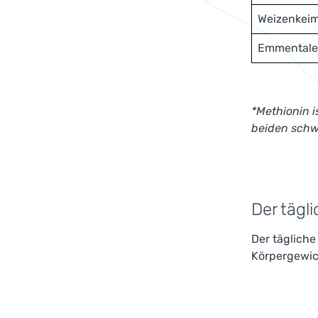
Weizenkei
Emmentale
*Methionin i
beiden schw
Der tägl
Der täglich
Körpergewich