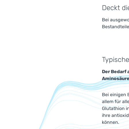
Deckt di
Bei ausgewog
Bestandteil
Typische
Der Bedarf 
Aminosäure
Bei einigen 
allem für al
Glutathion i
ihre antioxi
können.