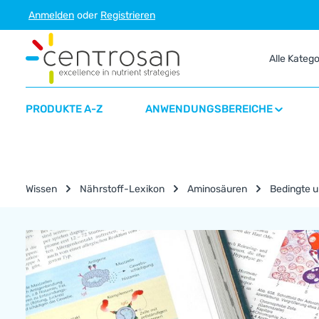
Anmelden
oder
Registrieren
m Hauptinhalt springen
Zur Suche springen
Zur Hauptnavigation springen
Alle Kateg
PRODUKTE A-Z
ANWENDUNGSBEREICHE
Wissen
Nährstoff-Lexikon
Aminosäuren
Bedingte u
Nährstoff-Lexikon