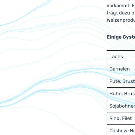
vorkommt. Er
trägt dazu b
Weizenprodu
Einige Cyst
Lachs
Garnelen
Pute, Brust
Huhn, Brus
Sojabohne
Rind, Filet
Cashew-N