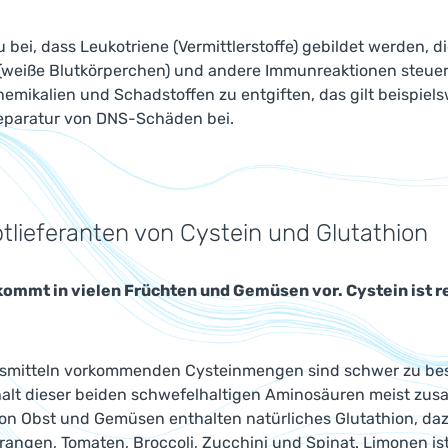
u bei, dass Leukotriene (Vermittlerstoffe) gebildet werden,
(weiße Blutkörperchen) und andere Immunreaktionen steuern
emikalien und Schadstoffen zu entgiften, das gilt beispiel
Reparatur von DNS-Schäden bei.
tlieferanten von Cystein und Glutathion
kommt in vielen Früchten und Gemüsen vor. Cystein ist re
nsmitteln vorkommenden Cysteinmengen sind schwer zu besti
halt dieser beiden schwefelhaltigen Aminosäuren meist z
von Obst und Gemüsen enthalten natürliches Glutathion, d
Orangen, Tomaten, Broccoli, Zucchini und Spinat. Limonen is