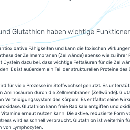
und Glutathion haben wichtige Funktionen
 antioxidative Fähigkeiten und kann die toxischen Wirkung
ynthese der Zellmembranen (Zellwände) ebenso wie zu ihrer
gt Cystein dazu bei, dass wichtige Fettsäuren für die Zellw
den. Es ist außerdem ein Teil der strukturellen Proteine d
ird für viele Prozesse im Stoffwechsel genutzt. Es unterstü
n Aminosäuren durch die Zellmembranen (Zellwände). Glutat
ven Verteidigungssystem des Körpers. Es entfaltet seine W
roxidase. Glutathion kann freie Radikale entgiften und oxid
 Vitamine erneut nutzen kann. Die aktive, reduzierte Form von 
tress wird es schnell verbraucht. Glutathion ist weiterhin fü
n von Lymphozyten.