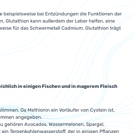
 die beispielsweise bei Entzündungen die Funktionen der
. Glutathion kann außerdem der Leber helfen, eine
sweise für das Schwermetall Cadmium. Glutathion trägt
ichlich in einigen Fischen und in magerem Fleisch
mmen. Da Methionin ein Vorläufer von Cystein ist,
usammen angegeben.
azu gehören Avocados, Wassermelonen, Spargel,
t ein Terpenkohlenwasserstoff, der in einigen Pflanzen