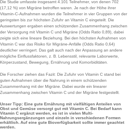
Die Studie umfasste insgesamt 4.101 Teilnehmer, von denen 702
(17,12 %) von Migräne betroffen waren. Je nach der Höhe ihrer
Vitamin-C-Aufnahmen wurden die Teilnehmer in vier Gruppen von der
geringsten bis zur höchsten Zufuhr an Vitamin C eingeteilt. Die
Auswertungen ergaben einen schützenden Zusammenhang zwischen
der Versorgung mit Vitamin C und Migräne (Odds Ratio 0,89), dabei
zeigte sich eine lineare Beziehung. Bei den höchsten Aufnahmen von
Vitamin C war das Risiko für Migräne-Anfälle (Odds Ratio 0,64)
deutlicher verringert. Das galt auch nach der Anpassung an andere
mögliche Einflussfaktoren, z. B. Lebensstil, relevante Laborwerte,
Körperzustand, Bewegung, Ernährung und Komorbiditäten.
Die Forscher ziehen das Fazit: Die Zufuhr von Vitamin C stand bei
guten Aufnahmen über die Nahrung in einem schützenden
Zusammenhang mit der Migräne. Dabei wurde ein linearer
Zusammenhang zwischen Vitamin C und der Migräne festgestellt.
Unser Tipp: Eine gute Ernährung mit vielfältigen Anteilen von
Obst und Gemüse versorgt gut mit Vitamin C. Bei Bedarf kann
Vitamin C ergänzt werden, es ist in vielen Multi-
Nahrungsergänzungen und einzeln in verschiedenen Formen
erhältlich. Auf eine gute Bioverfügbarkeit sollte immer geachtet
werden.