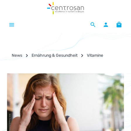
Zum Hauptinhalt springen
Waren
News
Ernährung & Gesundheit
Vitamine
Bildergalerie überspringen