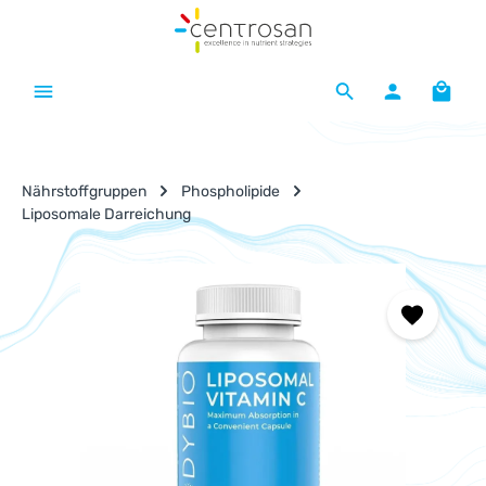
Zum Hauptinhalt springen
Waren
Nährstoffgruppen
Phospholipide
Liposomale Darreichung
Bildergalerie überspringen