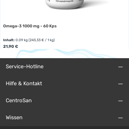
Omega-3 1000 mg - 60 Kps
Inhalt:
0.09 kg
(243,33 € / 1 kg)
Regulärer Preis:
21,90 €
Service-Hotline
Hilfe & Kontakt
CentroSan
Wissen