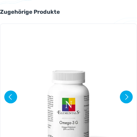
Produktgalerie überspringen
Zugehörige Produkte