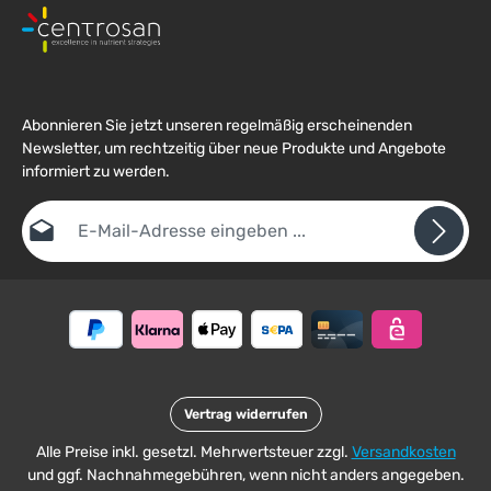
Abonnieren Sie jetzt unseren regelmäßig erscheinenden
Newsletter, um rechtzeitig über neue Produkte und Angebote
informiert zu werden.
E-Mail-Adresse*
Datenschutz
Die mit einem Stern (*) markierten Felder sind
Ich habe die
Datenschutzbestimmungen
zur Kenntnis
Pflichtfelder.
Um weiterzugehen, geben Sie die oben abgebildeten Zeichen ein
genommen und die
AGB
gelesen und bin mit ihnen
*
einverstanden.
Vertrag widerrufen
Alle Preise inkl. gesetzl. Mehrwertsteuer zzgl.
Versandkosten
und ggf. Nachnahmegebühren, wenn nicht anders angegeben.