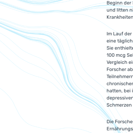
Beginn der 
und litten 
Krankheite
Im Lauf der
eine täglic
Sie enthiel
100 mcg Sel
Vergleich e
Forscher a
Teilnehmern
chronischen
hatten, bei
depressiven
Schmerzen h
Die Forsche
Ernährungs-