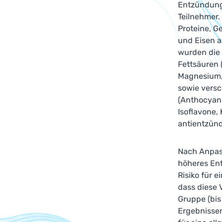
Entzündung
Teilnehmer.
Proteine, G
und Eisen a
wurden die
Fettsäuren 
Magnesium, 
sowie versc
(Anthocyani
Isoflavone,
antientzünd
Nach Anpass
höheres En
Risiko für 
dass diese 
Gruppe (bis
Ergebnissen