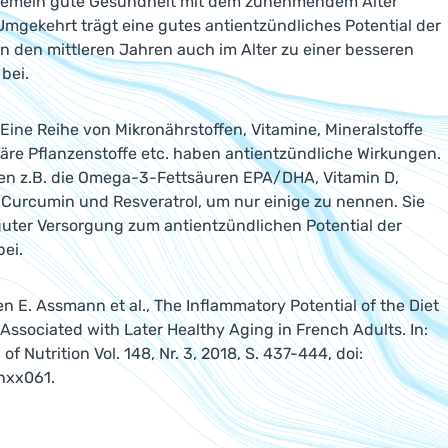
llgemein gute Gesundheit mit dem zunehmendem Alter
 Umgekehrt trägt eine gutes antientzündliches Potential der
n den mittleren Jahren auch im Alter zu einer besseren
 bei.
 Eine Reihe von Mikronährstoffen, Vitamine, Mineralstoffe
re Pflanzenstoffe etc. haben antientzündliche Wirkungen.
en z.B. die Omega-3-Fettsäuren EPA/DHA, Vitamin D,
, Curcumin und Resveratrol, um nur einige zu nennen. Sie
guter Versorgung zum antientzündlichen Potential der
ei.
en E. Assmann et al., The Inflammatory Potential of the Diet
s Associated with Later Healthy Aging in French Adults. In:
of Nutrition Vol. 148, Nr. 3, 2018, S. 437-444, doi:
nxx061.