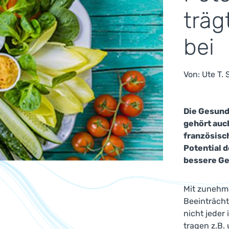
träg
bei
Von:
Ute T.
Die Gesundh
gehört auc
französisc
Potential d
bessere Ge
Mit zunehme
Beeinträcht
nicht jeder
tragen z.B.