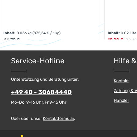
Inhalt:
0.056 kg
(835,54 € / 1 kg)
Inhalt:
0.02 Lit
Regulärer Preis:
Verkaufspreis:
46,79 €
19,20 €
Regulä
38,40
Produkt
Produkt Anzahl: Gib den gewünschten W
Service-Hotline
Hilfe 
Unterstützung und Beratung unter:
Kontakt
Zahlung & 
+49 40 - 30684440
Händler
Mo-Do, 9-16 Uhr, Fr 9-15 Uhr
Oder über unser
Kontaktformular
.