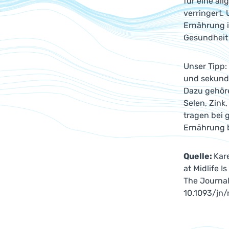
für eine a
verringert.
Ernährung i
Gesundheit
Unser Tipp:
und sekundä
Dazu gehör
Selen, Zink
tragen bei 
Ernährung b
Quelle:
Kar
at Midlife I
The Journal 
10.1093/jn/