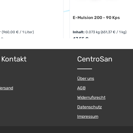
E-Mulsion 200 - 90 Kps
er
(960,00 € / 1 Liter)
Inhalt:
0.073 kg
(651,37 € / 1 kg)
Regulärer Preis:
rer Preis:
47,55 €
 €
 Anzahl: Gib den gewünschten Wert ein o
ert ein oder benutze die Schaltflächen 
Produkt Anzahl: 
& Kontakt
CentroSan
Pckg.
Über uns
Versand
AGB
Widerrufsrecht
Datenschutz
Impressum