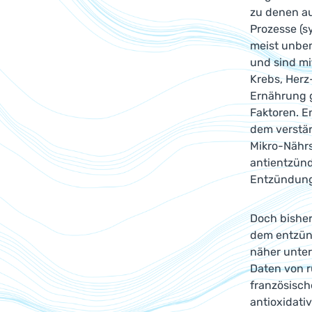
zu denen au
Prozesse (s
meist unbem
und sind mi
Krebs, Herz
Ernährung g
Faktoren. E
dem verstär
Mikro-Nährs
antientzünd
Entzündung
Doch bisher
dem entzün
näher unter
Daten von r
französisc
antioxidati