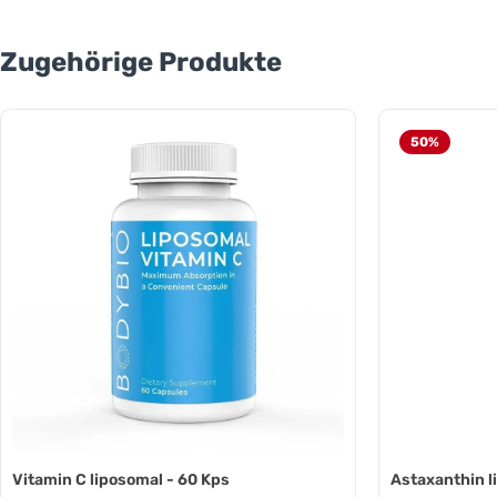
Produktgalerie überspringen
Zugehörige Produkte
50
%
Vitamin C liposomal - 60 Kps
Astaxanthin l