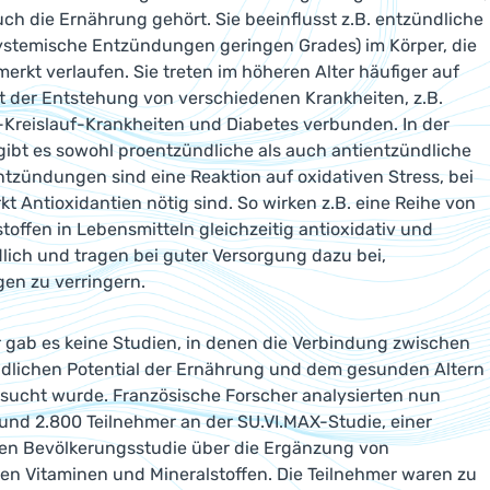
ch die Ernährung gehört. Sie beeinflusst z.B. entzündliche
ystemische Entzündungen geringen Grades) im Körper, die
erkt verlaufen. Sie treten im höheren Alter häufiger auf
t der Entstehung von verschiedenen Krankheiten, z.B.
-Kreislauf-Krankheiten und Diabetes verbunden. In der
ibt es sowohl proentzündliche als auch antientzündliche
ntzündungen sind eine Reaktion auf oxidativen Stress, bei
kt Antioxidantien nötig sind. So wirken z.B. eine Reihe von
toffen in Lebensmitteln gleichzeitig antioxidativ und
lich und tragen bei guter Versorgung dazu bei,
en zu verringern.
 gab es keine Studien, in denen die Verbindung zwischen
dlichen Potential der Ernährung und dem gesunden Altern
sucht wurde. Französische Forscher analysierten nun
und 2.800 Teilnehmer an der SU.VI.MAX-Studie, einer
hen Bevölkerungsstudie über die Ergänzung von
ven Vitaminen und Mineralstoffen. Die Teilnehmer waren zu