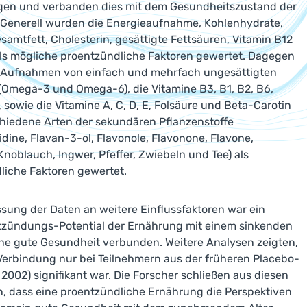
en und verbanden dies mit dem Gesundheitszustand der
 Generell wurden die Energieaufnahme, Kohlenhydrate,
esamtfett, Cholesterin, gesättigte Fettsäuren, Vitamin B12
ls mögliche proentzündliche Faktoren gewertet. Dagegen
 Aufnahmen von einfach und mehrfach ungesättigten
(Omega-3 und Omega-6), die Vitamine B3, B1, B2, B6,
sowie die Vitamine A, C, D, E, Folsäure und Beta-Carotin
hiedene Arten der sekundären Pflanzenstoffe
dine, Flavan-3-ol, Flavonole, Flavonone, Flavone,
 Knoblauch, Ingwer, Pfeffer, Zwiebeln und Tee) als
liche Faktoren gewertet.
ung der Daten an weitere Einflussfaktoren war ein
tzündungs-Potential der Ernährung mit einem sinkenden
eine gute Gesundheit verbunden. Weitere Analysen zeigten,
Verbindung nur bei Teilnehmern aus der früheren Placebo-
 2002) signifikant war. Die Forscher schließen aus diesen
, dass eine proentzündliche Ernährung die Perspektiven