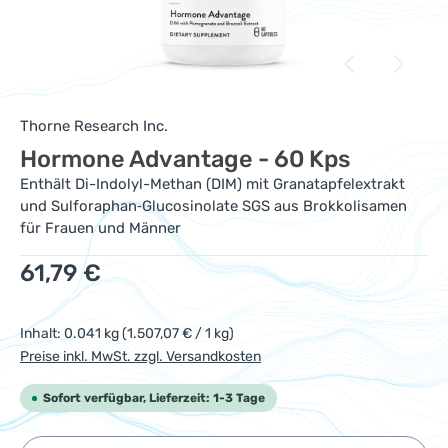
Thorne Research Inc.
Hormone Advantage - 60 Kps
Enthält Di-Indolyl-Methan (DIM) mit Granatapfelextrakt
und Sulforaphan‑Glucosinolate SGS aus Brokkolisamen
für Frauen und Männer
Regulärer Preis:
61,79 €
Inhalt:
0.041 kg
(1.507,07 € / 1 kg)
Preise inkl. MwSt. zzgl. Versandkosten
Sofort verfügbar, Lieferzeit: 1-3 Tage