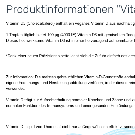
Produktinformationen "Vit
Vitamin D3 (Cholecalciferol) enthält ein veganes Vitamin D aus nachhalti
1 Tropfen täglich bietet 100 µg (4000 IE) Vitamin D3 mit gemischten Toco
Dieses hochwirksame Vitamin D3 ist in einer hervorragend aufnehmbarer fl
*Dank einer neuen Präzisionspipette lässt sich die Zufuhr einfach dosiere
Zur Information:
Die meisten gebräuchlichen Vitamin-D-Grundstoffe enthal
eigene Forschungs- und Herstellungsabteilung verfügen, in der dieses rei
verwendet.
Vitamin D trägt zur Aufrechterhaltung normaler Knochen und Zähne und zu
normalen Funktion des Immunsystems und einer gesunden Entzündungsre
Vitamin D Liquid von Thorne ist nicht nur außergewöhnlich effektiv, sonde