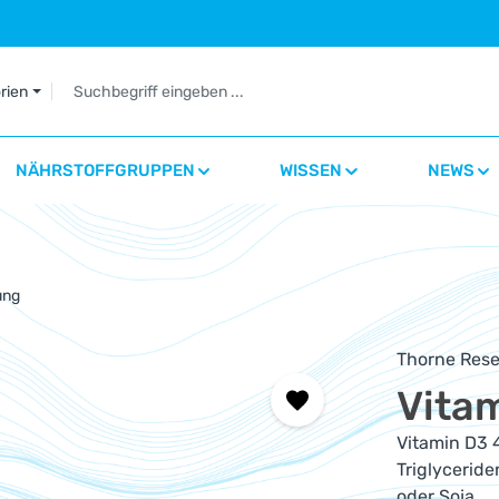
orien
NÄHRSTOFFGRUPPEN
WISSEN
NEWS
ung
Thorne Rese
Vitam
Vitamin D3 4
Triglycerid
oder Soja