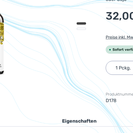
Regulärer Pr
32,0
Preise inkl. M
Sofort verf
Produkt 
Produktnumme
D178
Eigenschaften