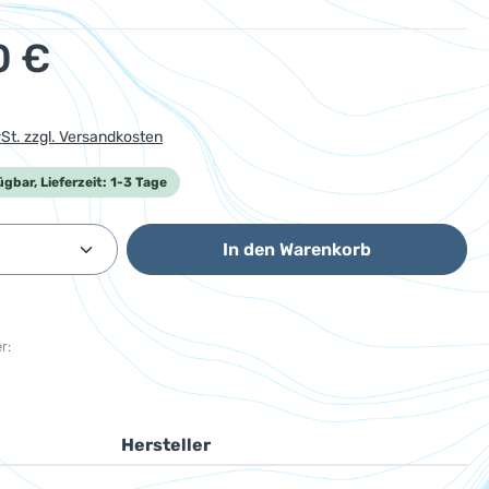
eis:
0 €
wSt. zzgl. Versandkosten
ügbar, Lieferzeit: 1-3 Tage
Anzahl: Gib den gewünschten Wert ein od
In den Warenkorb
r:
Hersteller