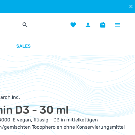
Du hast 0 Produkte auf dem Mer
Warenkorb enth
SALES
arch Inc.
in D3 - 30 ml
000 IE vegan, flüssig - D3 in mittelkettigen
en/gemischten Tocopherolen ohne Konservierungsmittel