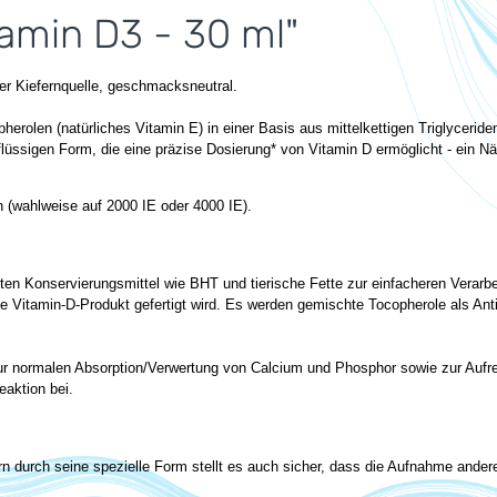
amin D3 - 30 ml"
ger Kiefernquelle, geschmacksneutral.
pherolen (natürliches Vitamin E) in einer Basis aus mittelkettigen Triglyce
üssigen Form, die eine präzise Dosierung* von Vitamin D ermöglicht - ein Näh
n (wahlweise auf 2000 IE oder 4000 IE).
ten Konservierungsmittel wie BHT und tierische Fette zur einfacheren Verarbe
ne Vitamin-D-Produkt gefertigt wird. Es werden gemischte Tocopherole als Ant
r normalen Absorption/Verwertung von Calcium und Phosphor sowie zur Aufrec
aktion bei.
rn durch seine spezielle Form stellt es auch sicher, dass die Aufnahme andere