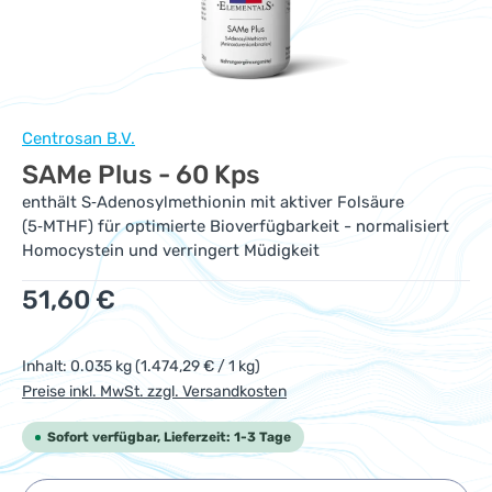
Centrosan B.V.
SAMe Plus - 60 Kps
enthält S‑Adenosylmethionin mit aktiver Folsäure
(5‑MTHF) für optimierte Bioverfügbarkeit - normalisiert
Homocystein und verringert Müdigkeit
Regulärer Preis:
51,60 €
Inhalt:
0.035 kg
(1.474,29 € / 1 kg)
Preise inkl. MwSt. zzgl. Versandkosten
Sofort verfügbar, Lieferzeit: 1-3 Tage