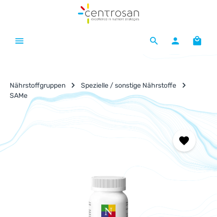
Zum Hauptinhalt springen
Waren
Nährstoffgruppen
Spezielle / sonstige Nährstoffe
SAMe
Bildergalerie überspringen