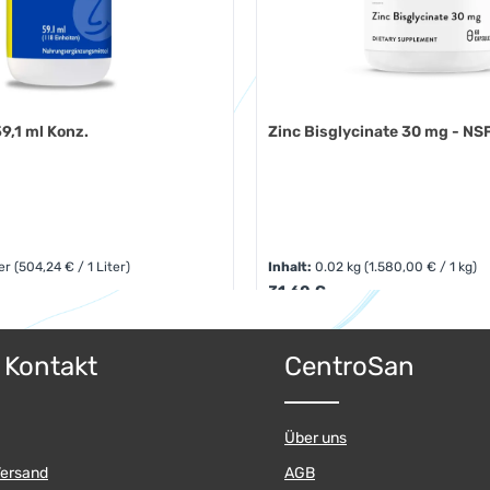
59,1 ml Konz.
Zinc Bisglycinate 30 mg - NS
ter
(504,24 € / 1 Liter)
Inhalt:
0.02 kg
(1.580,00 € / 1 kg)
:
Regulärer Preis:
31,60 €
 Anzahl: Gib den gewünschten Wert ein o
ert ein oder benutze die Schaltflächen 
Produkt Anzahl: 
& Kontakt
CentroSan
Pckg.
Über uns
Versand
AGB