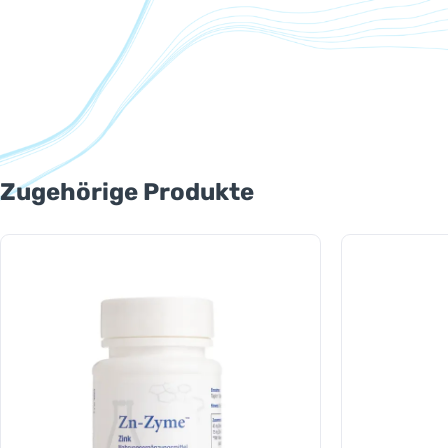
Produktgalerie überspringen
Zugehörige Produkte