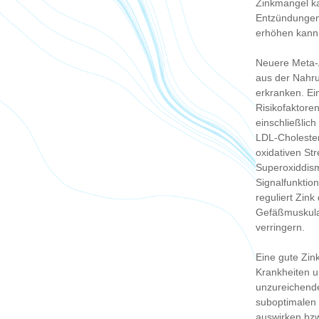
Zinkmangel ka
Entzündungen 
erhöhen kann
Neuere Meta-
aus der Nahru
erkranken. Ei
Risikofaktore
einschließlic
LDL-Cholester
oxidativen Str
Superoxiddism
Signalfunktio
reguliert Zin
Gefäßmuskulat
verringern.
Eine gute Zin
Krankheiten u
unzureichend
suboptimalen 
auswirken bzw