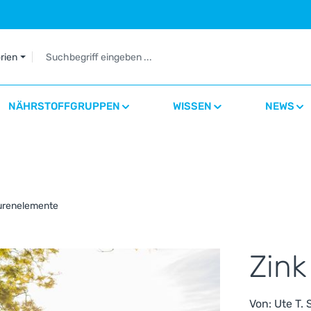
orien
NÄHRSTOFFGRUPPEN
WISSEN
NEWS
purenelemente
Zink
Von:
Ute T.