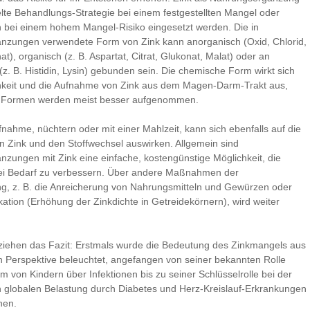
elte Behandlungs-Strategie bei einem festgestellten Mangel oder
h bei einem hohem Mangel-Risiko eingesetzt werden. Die in
nzungen verwendete Form von Zink kann anorganisch (Oxid, Chlorid,
at), organisch (z. B. Aspartat, Citrat, Glukonat, Malat) oder an
z. B. Histidin, Lysin) gebunden sein. Die chemische Form wirkt sich
chkeit und die Aufnahme von Zink aus dem Magen-Darm-Trakt aus,
 Formen werden meist besser aufgenommen.
fnahme, nüchtern oder mit einer Mahlzeit, kann sich ebenfalls auf die
n Zink und den Stoffwechsel auswirken. Allgemein sind
zungen mit Zink eine einfache, kostengünstige Möglichkeit, die
ei Bedarf zu verbessern. Über andere Maßnahmen der
g, z. B. die Anreicherung von Nahrungsmitteln und Gewürzen oder
ikation (Erhöhung der Zinkdichte in Getreidekörnern), wird weiter
ziehen das Fazit: Erstmals wurde die Bedeutung des Zinkmangels aus
en Perspektive beleuchtet, angefangen von seiner bekannten Rolle
 von Kindern über Infektionen bis zu seiner Schlüsselrolle bei der
globalen Belastung durch Diabetes und Herz-Kreislauf-Erkrankungen
nen.