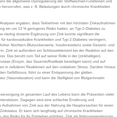
nn die allgemeine Dysregulierung der Stoffwechsel-Funktionen und
hervorrufen, was z. B. Belastungen durch chronische Krankheiten
.
Analysen ergaben, dass Teilnehmer mit den höchsten Zinkaufnahmen
ng ein um 13 % geringeres Risiko hatten, an Typ-2-Diabetes zu
ne niedrig dosierte Ergänzung von Zink konnte signifikant die
n für kardiovaskuläre Krankheiten und Typ-2-Diabetes verringern,
h hoher Nüchtern-Blutzuckerwerte, Insulinresistenz sowie Gesamt- und
in. Zink ist außerdem ein Schlüsselelement bei der Reaktion auf den
ess. Das beruht zum Teil auf seiner Rolle in der (zinkhaltigen)
utase (Enzym, das Sauerstoffradikale beseitigen kann) und auf
nen in zellulären Reaktionen auf den oxidativen Stress. Darüber hinaus
k den Gefäßtonus, führt zu einer Entspannung der glatten
ur (Vasorelaxation) und kann die Steifigkeit von Blutgerinnseln
kversorgung im gesamten Lauf des Lebens kann die Prävention vieler
nterstützen. Dagegen sind eine schlechte Ernährung und
e Aufnahmen von Zink aus der Nahrung die Hauptursachen für einen
Zinkstatus. Er kann sich langfristig auf chronische Krankheiten
. das Risiko für ihr Entstehen erhöhen. Zink als Nahrungsergänzung