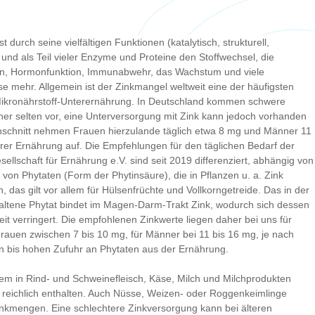
st durch seine vielfältigen Funktionen (katalytisch, strukturell,
 und als Teil vieler Enzyme und Proteine den Stoffwechsel, die
n, Hormonfunktion, Immunabwehr, das Wachstum und viele
e mehr. Allgemein ist der Zinkmangel weltweit eine der häufigsten
ikronährstoff-Unterernährung. In Deutschland kommen schwere
er selten vor, eine Unterversorgung mit Zink kann jedoch vorhanden
hschnitt nehmen Frauen hierzulande täglich etwa 8 mg und Männer 11
hrer Ernährung auf. Die Empfehlungen für den täglichen Bedarf der
ellschaft für Ernährung e.V. sind seit 2019 differenziert, abhängig von
von Phytaten (Form der Phytinsäure), die in Pflanzen u. a. Zink
 das gilt vor allem für Hülsenfrüchte und Vollkorngetreide. Das in der
ltene Phytat bindet im Magen-Darm-Trakt Zink, wodurch sich dessen
eit verringert. Die empfohlenen Zinkwerte liegen daher bei uns für
auen zwischen 7 bis 10 mg, für Männer bei 11 bis 16 mg, je nach
en bis hohen Zufuhr an Phytaten aus der Ernährung.
allem in Rind- und Schweinefleisch, Käse, Milch und Milchprodukten
n reichlich enthalten. Auch Nüsse, Weizen- oder Roggenkeimlinge
Zinkmengen. Eine schlechtere Zinkversorgung kann bei älteren