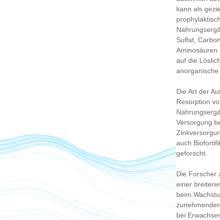
kann als gezi
prophylaktisc
Nahrungsergä
Sulfat, Carbon
Aminosäuren (
auf die Lösli
anorganische
Die Art der Au
Resorption vo
Nahrungsergän
Versorgung b
Zinkversorgun
auch Biofortif
geforscht.
Die Forscher 
einer breiter
beim Wachstum
zunehmenden 
bei Erwachse