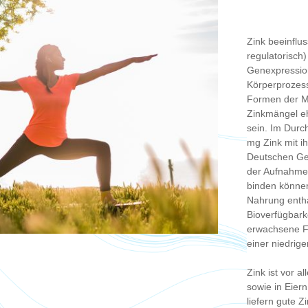
Zink beeinflus
regulatorisch)
Genexpressio
Körperprozess
Formen der M
Zinkmängel eh
sein. Im Durc
mg Zink mit i
Deutschen Ges
der Aufnahme 
binden können,
Nahrung entha
Bioverfügbark
erwachsene Fr
einer niedrig
Zink ist vor 
sowie in Eier
liefern gute 