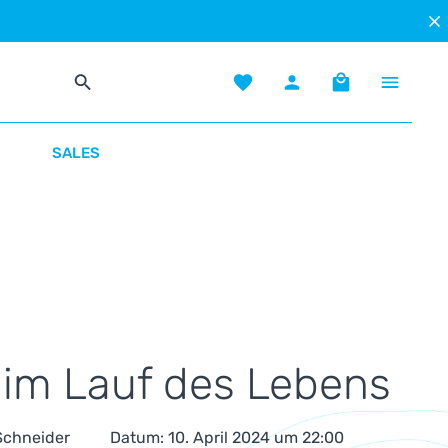
Du hast 0 Produkte auf dem Mer
Warenkorb enth
SALES
 im Lauf des Lebens
 Schneider
Datum: 10. April 2024 um 22:00