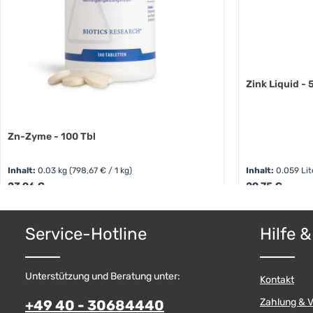
Zink Liquid - 
Zn-Zyme - 100 Tbl
Inhalt:
0.03 kg
(798,67 € / 1 kg)
Inhalt:
0.059 Li
Regulärer Preis:
Regulärer Preis
23,96 €
29,75 €
Produkt
Produkt Anzahl: Gib den gewünschten W
Service-Hotline
Hilfe 
Unterstützung und Beratung unter:
Kontakt
Zahlung & 
+49 40 - 30684440