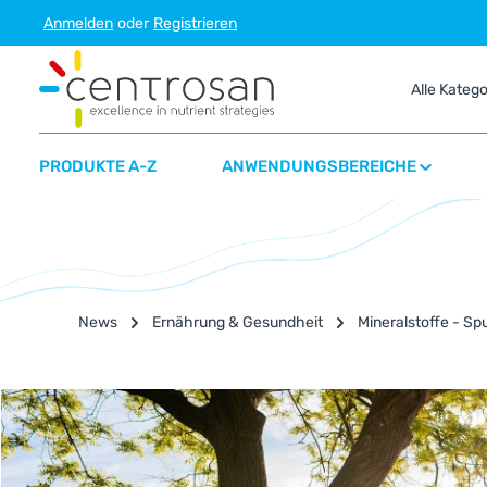
Anmelden
oder
Registrieren
m Hauptinhalt springen
Zur Suche springen
Zur Hauptnavigation springen
Alle Kateg
PRODUKTE A-Z
ANWENDUNGSBEREICHE
News
Ernährung & Gesundheit
Mineralstoffe - S
Bildergalerie überspringen