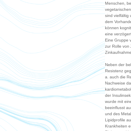
Menschen, bei
vegetarische
sind vielfälti
dem Vorhande
können kognit
eine verzöger
Eine Gruppe v
zur Rolle von
Zinkaufnahmen
Neben der be
Resistenz geg
a. auch die R
Nachweise daf
kardiometaboli
der Insulinse
wurde mit ein
beeinflusst au
und des Metab
Lipidprofile 
Krankheiten e