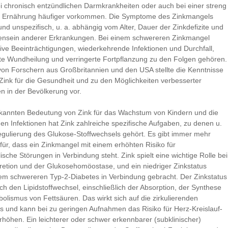
 chronisch entzündlichen Darmkrankheiten oder auch bei einer streng
n Ernährung häufiger vorkommen. Die Symptome des Zinkmangels
g und unspezifisch, u. a. abhängig vom Alter, Dauer der Zinkdefizite und
nsein anderer Erkrankungen. Bei einem schwereren Zinkmangel
ive Beeinträchtigungen, wiederkehrende Infektionen und Durchfall,
te Wundheilung und verringerte Fortpflanzung zu den Folgen gehören.
on Forschern aus Großbritannien und den USA stellte die Kenntnisse
 Zink für die Gesundheit und zu den Möglichkeiten verbesserter
 in der Bevölkerung vor.
kannten Bedeutung von Zink für das Wachstum von Kindern und die
en Infektionen hat Zink zahlreiche spezifische Aufgaben, zu denen u.
egulierung des Glukose-Stoffwechsels gehört. Es gibt immer mehr
ür, dass ein Zinkmangel mit einem erhöhten Risiko für
sche Störungen in Verbindung steht. Zink spielt eine wichtige Rolle bei
kretion und der Glukosehomöostase, und ein niedriger Zinkstatus
em schwereren Typ-2-Diabetes in Verbindung gebracht. Der Zinkstatus
ch den Lipidstoffwechsel, einschließlich der Absorption, der Synthese
olismus von Fettsäuren. Das wirkt sich auf die zirkulierenden
aus und kann bei zu geringen Aufnahmen das Risiko für Herz-Kreislauf-
rhöhen. Ein leichterer oder schwer erkennbarer (subklinischer)