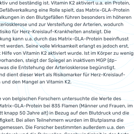
ktiv und beständig ist. Vitamin K2 aktiviert u.a. ein Protein,
 Gefäßverkalkung eine Rolle spielt, das Matrix-GLA-Protein
alkungen in den Blutgefäßen führen besonders im höheren
rteriosklerose und zur Versteifung der Arterien, wodurch
Risiko für Herz-Kreislauf-Krankheiten ansteigt. Die
kung kann u.a. durch das Matrix-GLA-Protein beeinflusst
 werden. Seine volle Wirksamkeit erlangt es jedoch erst,
 Hilfe von Vitamin K2 aktiviert wurde. Ist im Körper zu wenig
vorhanden, steigt der Spiegel an inaktivem MGP (dp-
was die Entstehung der Arteriosklerose begünstigt.
d dient dieser Wert als Risikomarker für Herz-Kreislauf-
n und den Mangel an Vitamin K2.
 von belgischen Forschern untersuchte die Werte des
 Matrix-GLA-Protein bei 835 Flamen (Männer und Frauen, im
t knapp 50 Jahre alt) in Bezug auf den Blutdruck und die
ifigkeit. Bei allen Teilnehmern wurden im Blutplasma die
gemessen. Die Forscher bestimmten außerdem u.a. den