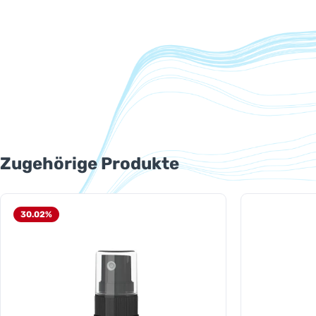
Produktgalerie überspringen
Zugehörige Produkte
30.02
%