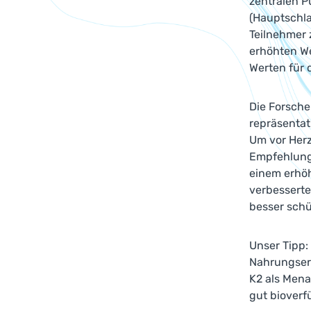
zentralen P
(Hauptschla
Teilnehmer 
erhöhten We
Werten für d
Die Forsche
repräsentat
Um vor Herz
Empfehlunge
einem erhöh
verbesserte
besser sch
Unser Tipp: 
Nahrungserg
K2 als Men
gut bioverfü