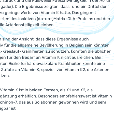
ulsdruck und die Pulswellen-Geschwindigkeit in der Aorta
gader). Die Ergebnisse zeigten, dass rund ein Drittel der
zu geringe Werte von Vitamin K hatte. Das ging mit
rten des inaktiven (dp-up-)Matrix-GLA-Proteins und den
ie Arteriensteifigkeit einher.
r sind der Ansicht, dass diese Ergebnisse auch
iv für die allgemeine Bevölkerung in Belgien sein könnten.
-Kreislauf-Krankheiten zu schützen, könnten die üblichen
n für den Bedarf an Vitamin K nicht ausreichen. Bei
ten Risiko für kardiovaskuläre Krankheiten könnte eine
 Zufuhr an Vitamin K, speziell von Vitamin K2, die Arterien
ützen.
Vitamin K ist in beiden Formen, als K1 und K2, als
änzung erhältlich. Besonders empfehlenswert ist Vitamin
achinon-7, das aus Sojabohnen gewonnen wird und sehr
gbar ist.