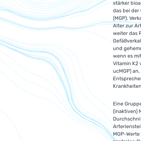
stärker bioa
das bei der
(MGP). Verk
Alter zur A
weiter das 
Gefäßverkal
und gehemmt
wenn es mit
Vitamin K2 
ucMGP) an, 
Entsprechen
Krankheite
Eine Gruppe
(inaktiven)
Durchschnit
Arterienste
MGP-Werte 