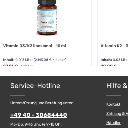
Vitamin D3/K2 liposomal - 10 ml
Vitami
Inhalt:
0.013 Liter
(2.143,08 € / 1 Liter)
Inhalt:
0.03 Lit
Verkaufspreis:
Regulärer Preis
27,86 €
Regulärer Preis:
90,09 €
39,81 €
Produkt Anzahl: Gib den gewünschten W
Produkt
Service-Hotline
Hilfe 
Pckg.
Unterstützung und Beratung unter:
Kontakt
Zahlung & 
+49 40 - 30684440
Händler
Mo-Do, 9-16 Uhr, Fr 9-15 Uhr