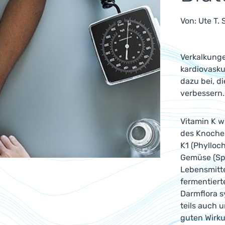
Von:
Ute T.
Verkalkunge
kardiovasku
dazu bei, d
verbessern
Vitamin K w
des Knoche
K1 (Phylloc
Gemüse (Spin
Lebensmitte
fermentiert
Darmflora s
teils auch 
guten Wirku