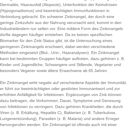
Dermatitis, Haarausfall (Alopezie), Unterfunktion der Keimdrüsen
(Hypogonadismus) und beeinträchtigten Immunfunktionen in
Verbindung gebracht. Ein schwerer Zinkmangel, der durch eine
geringe Zinkzufuhr aus der Nahrung verursacht wird, kommt in den
Industrieländern nur selten vor. Eine mildere Form des Zinkmangels
dürfte dagegen häufiger entstehen. Da es keinen spezifischen
Biomarker für den Zink-Status gibt, ist die Untersuchung eines
geringeren Zinkmangels erschwert, dabei werden verschiedene
Methoden eingesetzt (Blut-, Urin-, Haaranalysen). Ein Zinkmangel
kann bei bestimmten Gruppen häufiger auftreten, dazu gehören z. B.
Kinder und Jugendliche, Schwangere und Stillende, Vegetarier und
besonders Veganer sowie ältere Erwachsene ab 65 Jahren.
Ein Zinkmangel wirkt negativ auf verschiedene Aspekte der Immunität,
er führt zur beeinträchtigten oder gestörten Immunantwort und zur
erhöhten Anfälligkeit für Infektionen. Ergänzungen von Zink können
dazu beitragen, die Vorkommen, Dauer, Symptome und Genesung
von Infektionen zu verringern. Dazu gehören Krankheiten, die durch
Viren (z. B. Erkältung, Hepatitis C), Bakterien (z. B. Tuberkulose,
Lungenentzündung), Parasiten (z. B. Malaria) und andere Erreger
hervorgerufen werden. Ein Zinkmangel ist oftmals auch mit einer