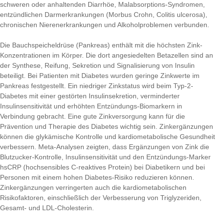
schweren oder anhaltenden Diarrhöe, Malabsorptions-Syndromen,
entzündlichen Darmerkrankungen (Morbus Crohn, Colitis ulcerosa),
chronischen Nierenerkrankungen und Alkoholproblemen verbunden.
Die Bauchspeicheldrüse (Pankreas) enthält mit die höchsten Zink-
Konzentrationen im Körper. Die dort angesiedelten Betazellen sind an
der Synthese, Reifung, Sekretion und Signalisierung von Insulin
beteiligt. Bei Patienten mit Diabetes wurden geringe Zinkwerte im
Pankreas festgestellt. Ein niedriger Zinkstatus wird beim Typ-2-
Diabetes mit einer gestörten Insulinsekretion, verminderter
Insulinsensitivität und erhöhten Entzündungs-Biomarkern in
Verbindung gebracht. Eine gute Zinkversorgung kann für die
Prävention und Therapie des Diabetes wichtig sein. Zinkergänzungen
können die glykämische Kontrolle und kardiometabolische Gesundheit
verbessern. Meta-Analysen zeigten, dass Ergänzungen von Zink die
Blutzucker-Kontrolle, Insulinsensitivität und den Entzündungs-Marker
hsCRP (hochsensibles C-reaktives Protein) bei Diabetikern und bei
Personen mit einem hohen Diabetes-Risiko reduzieren können.
Zinkergänzungen verringerten auch die kardiometabolischen
Risikofaktoren, einschließlich der Verbesserung von Triglyzeriden,
Gesamt- und LDL-Cholesterin.