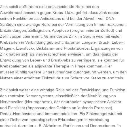
Zink spielt außerdem eine entscheidende Rolle bei den
Abwehrmechanismen gegen Krebs. Dazu gehört, dass Zink neben
seinen Funktionen als Antioxidans und bei der Abwehr von DNA-
Schäden eine wichtige Rolle bei der Vermittlung von Immunreaktionen,
Entzündungen, Zellsignalen, Apoptose (programmierter Zelltod) und
Zellinvasion übernimmt. Vermindertes Zink im Serum wird mit vielen
Krebsarten in Verbindung gebracht, darunter Lungen-, Brust-, Leber-,
Magen-, Eierstock-, Dickdarm- und Prostatakrebs. Ergänzungen von
Zink haben sich als vielversprechend erwiesen, um das Risiko der
Entwicklung von Leber- und Brustkrebs zu verringern, sie könnten für
Krebspatienten als adjuvante Therapie in Frage kommen. Hier
müssen künftig weitere Untersuchungen durchgeführt werden, um den
Nutzen einer erhöhten Zinkzufuhr zum Schutz vor Krebs zu ermitteln.
Zink spielt weiter eine wichtige Rolle bei der Entwicklung und Funktion
des zentralen Nervensystems, einschließlich der Neubildung von
Nervenzellen (Neurogenese), der neuronalen synaptischen Aktivität
und Plastizität (Anpassung des Gehirns an laufende Prozesse),
Redox-Homöostase und Immunmodulation. Ein Zinkmangel wird mit
einer Reihe von neurologischen Erkrankungen in Verbindung
gebracht, darunter z. B. Alzheimer, Parkinson und Depressionen. In