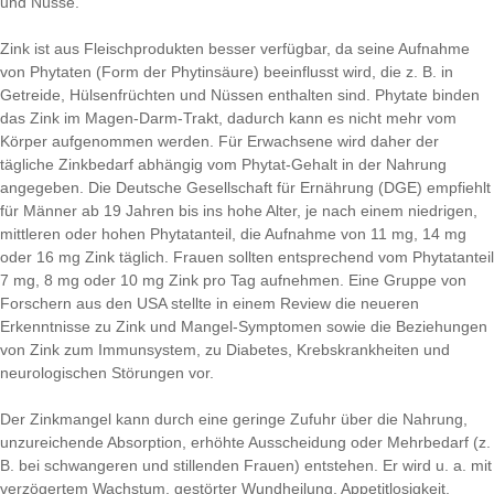
und Nüsse.
Zink ist aus Fleischprodukten besser verfügbar, da seine Aufnahme
von Phytaten (Form der Phytinsäure) beeinflusst wird, die z. B. in
Getreide, Hülsenfrüchten und Nüssen enthalten sind. Phytate binden
das Zink im Magen-Darm-Trakt, dadurch kann es nicht mehr vom
Körper aufgenommen werden. Für Erwachsene wird daher der
tägliche Zinkbedarf abhängig vom Phytat-Gehalt in der Nahrung
angegeben. Die Deutsche Gesellschaft für Ernährung (DGE) empfiehlt
für Männer ab 19 Jahren bis ins hohe Alter, je nach einem niedrigen,
mittleren oder hohen Phytatanteil, die Aufnahme von 11 mg, 14 mg
oder 16 mg Zink täglich. Frauen sollten entsprechend vom Phytatanteil
7 mg, 8 mg oder 10 mg Zink pro Tag aufnehmen. Eine Gruppe von
Forschern aus den USA stellte in einem Review die neueren
Erkenntnisse zu Zink und Mangel-Symptomen sowie die Beziehungen
von Zink zum Immunsystem, zu Diabetes, Krebskrankheiten und
neurologischen Störungen vor.
Der Zinkmangel kann durch eine geringe Zufuhr über die Nahrung,
unzureichende Absorption, erhöhte Ausscheidung oder Mehrbedarf (z.
B. bei schwangeren und stillenden Frauen) entstehen. Er wird u. a. mit
verzögertem Wachstum, gestörter Wundheilung, Appetitlosigkeit,