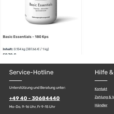
Basic Essentials - 180 Kps
Inhalt:
0.154 kg
(387,66 € / 1 kg)
Regulärer Preis:
59,70 €
Produkt Anzahl: Gib den gewünschten W
Service-Hotline
Hilfe 
Pckg.
Unterstützung und Beratung unter:
Kontakt
Zahlung & 
+49 40 - 30684440
Händler
Mo-Do, 9-16 Uhr, Fr 9-15 Uhr