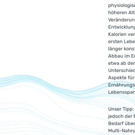
physiologi
höheren Alt
Veränderun
Entwicklung
Kalorien ve
ersten Lebe
länger kons
Abbau im En
etwa ab dem
Unterschied
Aspekte für
Ernährungs
Lebensspa
Unser Tipp:
jedoch der 
Bedarf über
Multi-Nahr