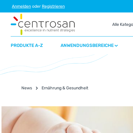
Anmelden
oder
Registrieren
m Hauptinhalt springen
Zur Suche springen
Zur Hauptnavigation springen
Alle Kateg
PRODUKTE A-Z
ANWENDUNGSBEREICHE
News
Ernährung & Gesundheit
Bildergalerie überspringen