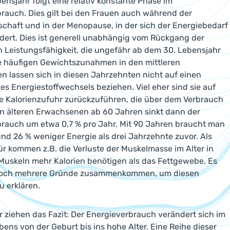
ensjahr folgt eine relativ konstante Phase im
rauch. Dies gilt bei den Frauen auch während der
haft und in der Menopause, in der sich der Energiebedarf
ert. Dies ist generell unabhängig vom Rückgang der
n Leistungsfähigkeit, die ungefähr ab dem 30. Lebensjahr
ie häufigen Gewichtszunahmen in den mittleren
n lassen sich in diesen Jahrzehnten nicht auf einen
s Energiestoffwechsels beziehen. Viel eher sind sie auf
e Kalorienzufuhr zurückzuführen, die über dem Verbrauch
den älteren Erwachsenen ab 60 Jahren sinkt dann der
rauch um etwa 0,7 % pro Jahr. Mit 90 Jahren braucht man
d 26 % weniger Energie als drei Jahrzehnte zuvor. Als
r kommen z.B. die Verluste der Muskelmasse im Alter in
 Muskeln mehr Kalorien benötigen als das Fettgewebe. Es
och mehrere Gründe zusammenkommen, um diesen
u erklären.
r ziehen das Fazit: Der Energieverbrauch verändert sich im
bens von der Geburt bis ins hohe Alter. Eine Reihe dieser