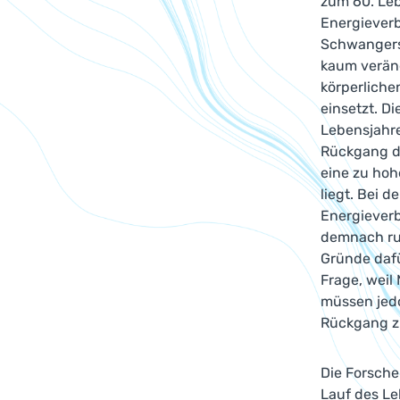
zum 60. Leb
Energieverb
Schwangersc
kaum veränd
körperliche
einsetzt. D
Lebensjahre
Rückgang de
eine zu hoh
liegt. Bei 
Energieverb
demnach run
Gründe dafü
Frage, weil
müssen jed
Rückgang z
Die Forsche
Lauf des Le