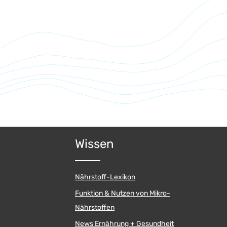
um die Anzahl zu erhöhen oder zu reduzi
Wissen
Nährstoff-Lexikon
Funktion & Nutzen von Mikro-
Nährstoffen
News Ernährung + Gesundheit