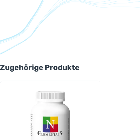
Produktgalerie überspringen
Zugehörige Produkte