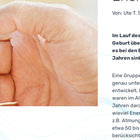
Von:
Ute T.
Im Lauf de
Geburt über
es bei den 
Jahren sin
Eine Gruppe
genau unter
entwickelt.
waren im Al
Jahren dara
wieviel Ene
z.B. Atmung
etwa 50 bis
berücksicht