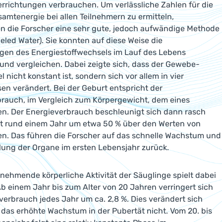
errichtungen verbrauchen. Um verlässliche Zahlen für die
samtenergie bei allen Teilnehmern zu ermitteln,
 die Forscher eine sehr gute, jedoch aufwändige Methode
eled Water). Sie konnten auf diese Weise die
gen des Energiestoffwechsels im Lauf des Lebens
nd vergleichen. Dabei zeigte sich, dass der Gewebe-
 nicht konstant ist, sondern sich vor allem in vier
n verändert. Bei der Geburt entspricht der
rauch, im Vergleich zum Körpergewicht, dem eines
n. Der Energieverbrauch beschleunigt sich dann rasch
it rund einem Jahr um etwa 50 % über den Werten von
n. Das führen die Forscher auf das schnelle Wachstum und
lung der Organe im ersten Lebensjahr zurück.
nehmende körperliche Aktivität der Säuglinge spielt dabei
 Ab einem Jahr bis zum Alter von 20 Jahren verringert sich
verbrauch jedes Jahr um ca. 2,8 %. Dies verändert sich
das erhöhte Wachstum in der Pubertät nicht. Vom 20. bis