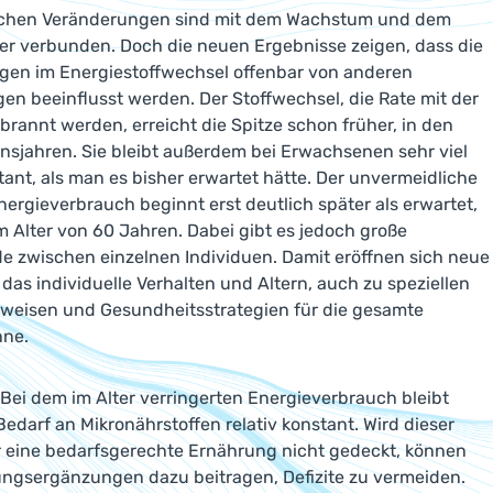
schen Veränderungen sind mit dem Wachstum und dem
er verbunden. Doch die neuen Ergebnisse zeigen, dass die
gen im Energiestoffwechsel offenbar von anderen
en beeinflusst werden. Der Stoffwechsel, die Rate mit der
rbrannt werden, erreicht die Spitze schon früher, in den
nsjahren. Sie bleibt außerdem bei Erwachsenen sehr viel
tant, als man es bisher erwartet hätte. Der unvermeidliche
ergieverbrauch beginnt erst deutlich später als erwartet,
 Alter von 60 Jahren. Dabei gibt es jedoch große
e zwischen einzelnen Individuen. Damit eröffnen sich neue
 das individuelle Verhalten und Altern, auch zu speziellen
weisen und Gesundheitsstrategien für die gesamte
nne.
 Bei dem im Alter verringerten Energieverbrauch bleibt
Bedarf an Mikronährstoffen relativ konstant. Wird dieser
 eine bedarfsgerechte Ernährung nicht gedeckt, können
ungsergänzungen dazu beitragen, Defizite zu vermeiden.