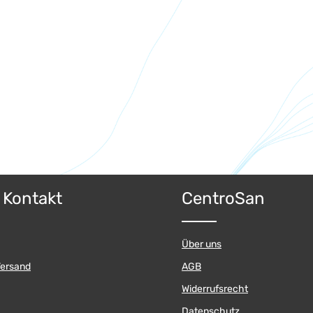
ert ein oder benutze die Schaltflächen 
& Kontakt
CentroSan
Über uns
Versand
AGB
Widerrufsrecht
Datenschutz