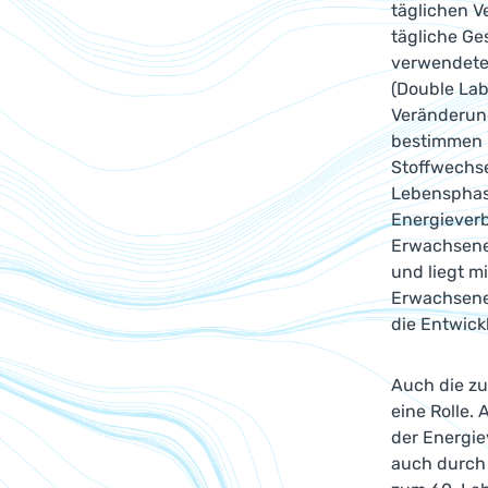
täglichen V
tägliche Ge
verwendeten
(Double Lab
Veränderun
bestimmen u
Stoffwechsel
Lebensphase
Energieverb
Erwachsene
und liegt m
Erwachsene
die Entwick
Auch die zu
eine Rolle.
der Energie
auch durch 