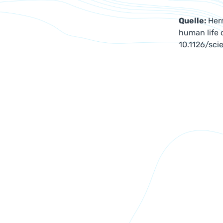
Quelle:
Her
human life c
10.1126/sci