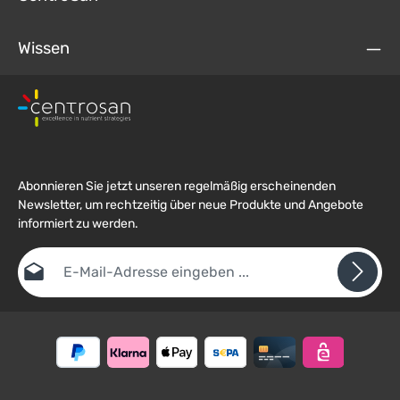
Wissen
Abonnieren Sie jetzt unseren regelmäßig erscheinenden
Newsletter, um rechtzeitig über neue Produkte und Angebote
informiert zu werden.
E-Mail-Adresse*
Datenschutz
Die mit einem Stern (*) markierten Felder sind
Ich habe die
Datenschutzbestimmungen
zur Kenntnis
Pflichtfelder.
Um weiterzugehen, geben Sie die oben abgebildeten Zeichen ein
genommen und die
AGB
gelesen und bin mit ihnen
*
einverstanden.