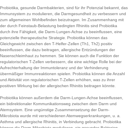
Probiotika, gesunde Darmbakterien, sind für ihr Potenzial bekannt, das
Immunsystem zu modulieren, die Darmgesundheit zu verbessern und
zum allgemeinen Wohlbefinden beizutragen. Im Zusammenhang mit
der durch Feinstaub-Belastung bedingten Rhinitis sind Probiotika
durch ihre Fähigkeit, die Darm-Lungen-Achse zu beeinflussen, eine
potenzielle therapeutische Strategie. Probiotika können das
Gleichgewicht zwischen den T-Helfer-Zellen (Th1, Th2) positiv
beeinflussen, die dazu beitragen, allergische Entzündungen der
Nasenschleimhaut zu hemmen. Sie können auch die Funktion der
regulatorischen T-Zellen verbessern, die eine wichtige Rolle bei der
Aufrechterhaltung der Immuntoleranz und der Verhinderung
übermäßiger Immunreaktionen spielen. Probiotika können die Anzahl
und Aktivität von regulatorischen T-Zellen erhöhen, was zu ihrer
positiven Wirkung bei der allergischen Rhinitis beitragen könnte.
Probiotika können außerdem die Darm-Lungen-Achse beeinflussen,
ein bidirektionaler Kommunikationsweg zwischen dem Darm und
Atemsystem. Eine ungünstige Zusammensetzung der Darm-
Mikrobiota wurde mit verschiedenen Atemwegserkrankungen, u. a.
Asthma und allergische Rhinitis, in Verbindung gebracht. Probiotika
können die Darm-Mikrobiota modulieren, ein gesundes Bakterien-