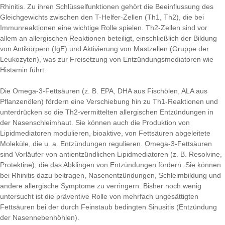
Rhinitis. Zu ihren Schlüsselfunktionen gehört die Beeinflussung des
Gleichgewichts zwischen den T-Helfer-Zellen (Th1, Th2), die bei
Immunreaktionen eine wichtige Rolle spielen. Th2-Zellen sind vor
allem an allergischen Reaktionen beteiligt, einschließlich der Bildung
von Antikörpern (IgE) und Aktivierung von Mastzellen (Gruppe der
Leukozyten), was zur Freisetzung von Entzündungsmediatoren wie
Histamin führt.
Die Omega-3-Fettsäuren (z. B. EPA, DHA aus Fischölen, ALA aus
Pflanzenölen) fördern eine Verschiebung hin zu Th1-Reaktionen und
unterdrücken so die Th2-vermittelten allergischen Entzündungen in
der Nasenschleimhaut. Sie können auch die Produktion von
Lipidmediatoren modulieren, bioaktive, von Fettsäuren abgeleitete
Moleküle, die u. a. Entzündungen regulieren. Omega-3-Fettsäuren
sind Vorläufer von antientzündlichen Lipidmediatoren (z. B. Resolvine,
Protektine), die das Abklingen von Entzündungen fördern. Sie können
bei Rhinitis dazu beitragen, Nasenentzündungen, Schleimbildung und
andere allergische Symptome zu verringern. Bisher noch wenig
untersucht ist die präventive Rolle von mehrfach ungesättigten
Fettsäuren bei der durch Feinstaub bedingten Sinusitis (Entzündung
der Nasennebenhöhlen).