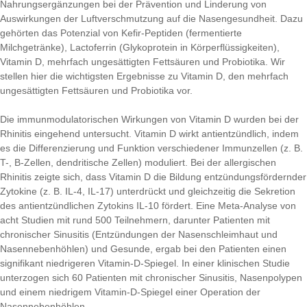
Nahrungsergänzungen bei der Prävention und Linderung von
Auswirkungen der Luftverschmutzung auf die Nasengesundheit. Dazu
gehörten das Potenzial von Kefir-Peptiden (fermentierte
Milchgetränke), Lactoferrin (Glykoprotein in Körperflüssigkeiten),
Vitamin D, mehrfach ungesättigten Fettsäuren und Probiotika. Wir
stellen hier die wichtigsten Ergebnisse zu Vitamin D, den mehrfach
ungesättigten Fettsäuren und Probiotika vor.
Die immunmodulatorischen Wirkungen von Vitamin D wurden bei der
Rhinitis eingehend untersucht. Vitamin D wirkt antientzündlich, indem
es die Differenzierung und Funktion verschiedener Immunzellen (z. B.
T-, B-Zellen, dendritische Zellen) moduliert. Bei der allergischen
Rhinitis zeigte sich, dass Vitamin D die Bildung entzündungsfördernder
Zytokine (z. B. IL-4, IL-17) unterdrückt und gleichzeitig die Sekretion
des antientzündlichen Zytokins IL-10 fördert. Eine Meta-Analyse von
acht Studien mit rund 500 Teilnehmern, darunter Patienten mit
chronischer Sinusitis (Entzündungen der Nasenschleimhaut und
Nasennebenhöhlen) und Gesunde, ergab bei den Patienten einen
signifikant niedrigeren Vitamin-D-Spiegel. In einer klinischen Studie
unterzogen sich 60 Patienten mit chronischer Sinusitis, Nasenpolypen
und einem niedrigem Vitamin-D-Spiegel einer Operation der
Nasennebenhöhlen.