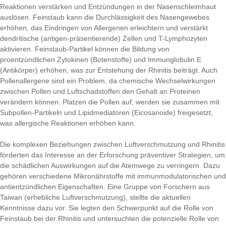
Reaktionen verstärken und Entzündungen in der Nasenschleimhaut
auslösen. Feinstaub kann die Durchlässigkeit des Nasengewebes
erhöhen, das Eindringen von Allergenen erleichtern und verstärkt
dendritische (antigen-präsentierende) Zellen und T-Lymphozyten
aktivieren. Feinstaub-Partikel können die Bildung von
proentzündlichen Zytokinen (Botenstoffe) und Immunglobulin E
(Antikörper) erhöhen, was zur Entstehung der Rhinitis beiträgt. Auch
Pollenallergene sind ein Problem, da chemische Wechselwirkungen
zwischen Pollen und Luftschadstoffen den Gehalt an Proteinen
verändern können. Platzen die Pollen auf, werden sie zusammen mit
Subpollen-Partikeln und Lipidmediatoren (Eicosanoide) freigesetzt,
was allergische Reaktionen erhöhen kann.
Die komplexen Beziehungen zwischen Luftverschmutzung und Rhinitis
förderten das Interesse an der Erforschung präventiver Strategien, um
die schädlichen Auswirkungen auf die Atemwege zu verringern. Dazu
gehören verschiedene Mikronährstoffe mit immunmodulatorischen und
antientzündlichen Eigenschaften. Eine Gruppe von Forschern aus
Taiwan (erhebliche Luftverschmutzung), stellte die aktuellen
Kenntnisse dazu vor. Sie legten den Schwerpunkt auf die Rolle von
Feinstaub bei der Rhinitis und untersuchten die potenzielle Rolle von