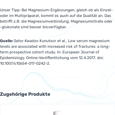
Unser Tipp: Bei Magnesium-Ergänzungen, gleich ob als Einzel-
oder im Multipräparat, kommt es auch auf die Qualität an. Das
betrifft z.B. die Magnesiumverbindung: Magnesiumcitrate oder
-glukonate sind besser bioverfügbar.
Quelle:
Setor Kwadzo Kunutsor et al., Low serum magnesium
levels are associated with increased risk of fractures: a long-
term prospective cohort study. In: European Journal of
Epidemiology, Online-Veröffentlichung vom 12.4.2017, doi:
10.1007/s10654-017-0242-2.
Produktgalerie überspringen
Zugehörige Produkte