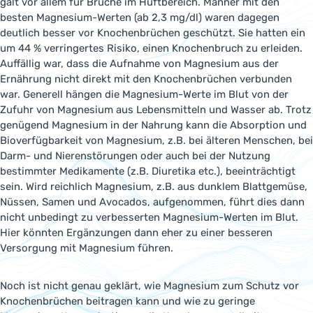
galt vor allem für Brüche im Hüftbereich. Männer mit den
besten Magnesium-Werten (ab 2,3 mg/dl) waren dagegen
deutlich besser vor Knochenbrüchen geschützt. Sie hatten ein
um 44 % verringertes Risiko, einen Knochenbruch zu erleiden.
Auffällig war, dass die Aufnahme von Magnesium aus der
Ernährung nicht direkt mit den Knochenbrüchen verbunden
war. Generell hängen die Magnesium-Werte im Blut von der
Zufuhr von Magnesium aus Lebensmitteln und Wasser ab. Trotz
genügend Magnesium in der Nahrung kann die Absorption und
Bioverfügbarkeit von Magnesium, z.B. bei älteren Menschen, bei
Darm- und Nierenstörungen oder auch bei der Nutzung
bestimmter Medikamente (z.B. Diuretika etc.), beeinträchtigt
sein. Wird reichlich Magnesium, z.B. aus dunklem Blattgemüse,
Nüssen, Samen und Avocados, aufgenommen, führt dies dann
nicht unbedingt zu verbesserten Magnesium-Werten im Blut.
Hier könnten Ergänzungen dann eher zu einer besseren
Versorgung mit Magnesium führen.
Noch ist nicht genau geklärt, wie Magnesium zum Schutz vor
Knochenbrüchen beitragen kann und wie zu geringe