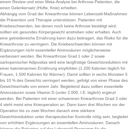
einem Review und einer Meta-Analyse bei Arthrose-Patienten, die
einen Gelenkersatz (Hüfte, Knie) erhielten.
Abhängig vom Grad der Kniearthrose können Lebensstil-Maßnahmen
die Prävention und Therapie unterstützen. Patienten mit
Kniebeschwerden, bei denen noch keine Arthrose bestätigt wird,
sollten ein gesundes Körpergewicht anstreben oder erhalten. Auch
eine getreidereiche Ernährung kann dazu beitragen, das Risiko für die
Kniearthrose zu verringern. Die Kniebeschwerden können mit
Ergänzungen nicht essentieller Aminosäuren möglicherweise
verbessert werden. Bei Kniearthrose Grad 1 oder 2 sowie
sarkopenischer Adipositas wird eine langfristige Gewichtsreduktion mit
einer kalorienarmen Ernährung empfohlen (1.200 Kalorien täglich für
Frauen, 1.500 Kalorien für Männer). Damit sollten in sechs Monaten 5
bis 10 % des Gewichts verringert werden, gefolgt von einer Phase des
Gewichtserhalts von einem Jahr. Begleitend dazu sollten essentielle
Aminosäuren sowie Vitamin D (unter 2.000. I.E. täglich) ergänzt
werden. Bei Patienten mit einer schwereren Kniearthrose Grad 3 oder
4 steht meist eine Knieoperation an. Dann kann drei Wochen vor der
Operation bis zu zwei Wochen danach eine stärkere
Gewichtsreduktion unter therapeutischer Kontrolle nötig sein, begleitet
von erhöhten Ergänzungen an essentiellen Aminosäuren. Danach
können die Patienten auf das Lebensstil-Programm für die