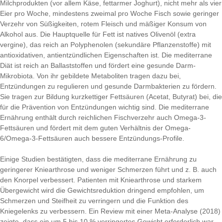
Milchprodukten (vor allem Käse, fettarmer Joghurt), nicht mehr als vier
Eier pro Woche, mindestens zweimal pro Woche Fisch sowie geringer
Verzehr von Süßigkeiten, rotem Fleisch und mäßiger Konsum von
Alkohol aus. Die Hauptquelle für Fett ist natives Olivenöl (extra
vergine), das reich an Polyphenolen (sekundäre Pflanzenstoffe) mit
antioxidativen, antientzündlichen Eigenschaften ist. Die mediterrane
Diät ist reich an Ballaststoffen und fördert eine gesunde Darm-
Mikrobiota. Von ihr gebildete Metaboliten tragen dazu bei,
Entzündungen zu regulieren und gesunde Darmbakterien zu fördern.
Sie tragen zur Bildung kurzkettiger Fettsäuren (Acetat, Butyrat) bei, die
für die Prävention von Entzündungen wichtig sind. Die mediterrane
Ernährung enthält durch reichlichen Fischverzehr auch Omega-3-
Fettsäuren und fördert mit dem guten Verhältnis der Omega-
6/Omega-3-Fettsäuren auch bessere Entzündungs-Profile.
Einige Studien bestätigten, dass die mediterrane Ernährung zu
geringerer Kniearthrose und weniger Schmerzen führt und z. B. auch
den Knorpel verbessert. Patienten mit Kniearthrose und starkem
Übergewicht wird die Gewichtsreduktion dringend empfohlen, um
Schmerzen und Steifheit zu verringern und die Funktion des
Kniegelenks zu verbessern. Ein Review mit einer Meta-Analyse (2018)
zeigte, dass ein um 5 bis 10 % verringertes Gewicht erforderlich war,