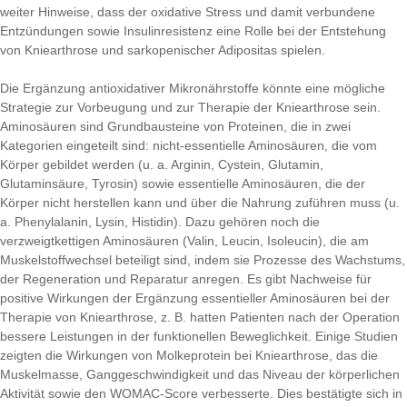
weiter Hinweise, dass der oxidative Stress und damit verbundene
Entzündungen sowie Insulinresistenz eine Rolle bei der Entstehung
von Kniearthrose und sarkopenischer Adipositas spielen.
Die Ergänzung antioxidativer Mikronährstoffe könnte eine mögliche
Strategie zur Vorbeugung und zur Therapie der Kniearthrose sein.
Aminosäuren sind Grundbausteine von Proteinen, die in zwei
Kategorien eingeteilt sind: nicht-essentielle Aminosäuren, die vom
Körper gebildet werden (u. a. Arginin, Cystein, Glutamin,
Glutaminsäure, Tyrosin) sowie essentielle Aminosäuren, die der
Körper nicht herstellen kann und über die Nahrung zuführen muss (u.
a. Phenylalanin, Lysin, Histidin). Dazu gehören noch die
verzweigtkettigen Aminosäuren (Valin, Leucin, Isoleucin), die am
Muskelstoffwechsel beteiligt sind, indem sie Prozesse des Wachstums,
der Regeneration und Reparatur anregen. Es gibt Nachweise für
positive Wirkungen der Ergänzung essentieller Aminosäuren bei der
Therapie von Kniearthrose, z. B. hatten Patienten nach der Operation
bessere Leistungen in der funktionellen Beweglichkeit. Einige Studien
zeigten die Wirkungen von Molkeprotein bei Kniearthrose, das die
Muskelmasse, Ganggeschwindigkeit und das Niveau der körperlichen
Aktivität sowie den WOMAC-Score verbesserte. Dies bestätigte sich in