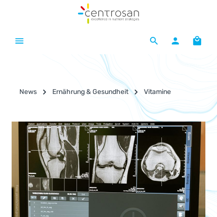
Zum Hauptinhalt springen
Waren
News
Ernährung & Gesundheit
Vitamine
Bildergalerie überspringen