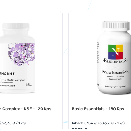
h Complex - NSF - 120 Kps
Basic Essentials - 180 Kps
(696,35 € / 1 kg)
Inhalt:
0.154 kg
(387,66 € / 1 kg)
:
Regulärer Preis:
59,70 €