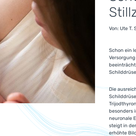
Still
Von:
Ute T.
Schon ein l
Versorgung 
beeinträch
Schilddrüse
Die ausreic
Schilddrüse
Trijodthyron
besonders i
neuronale E
steigt in d
erhöhte Bi