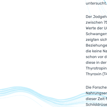
untersucht
Der Jodgeh
zwischen 75
Werte der U
Schwangers
zeigten sic
Beziehunge
die keine N
schon vor 
diese in de
Thyrotropin
Thyroxin (T4
Die Forsche
Nahrungser
dieser Zeit
Schilddrüs