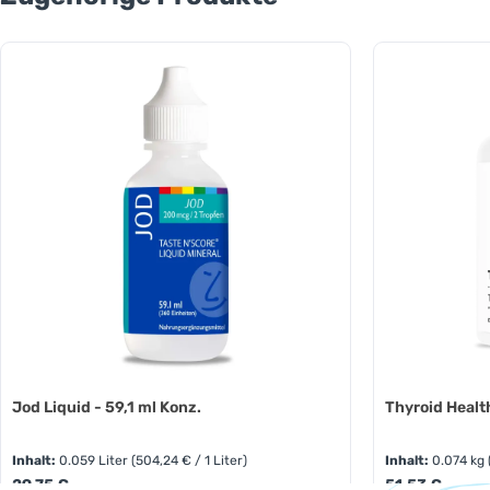
Jod Liquid - 59,1 ml Konz.
Thyroid Healt
Inhalt:
0.059 Liter
(504,24 € / 1 Liter)
Inhalt:
0.074 kg
Regulärer Preis:
Regulärer Preis
29,75 €
51,53 €