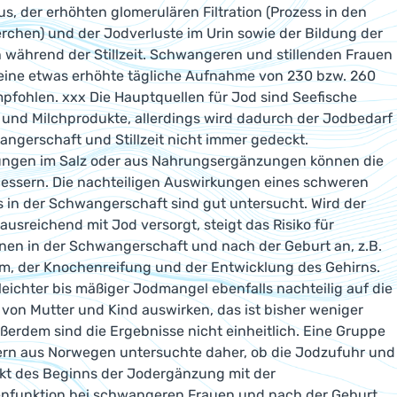
us, der erhöhten glomerulären Filtration (Prozess in den
rchen) und der Jodverluste im Urin sowie der Bildung der
 während der Stillzeit. Schwangeren und stillenden Frauen
eine etwas erhöhte tägliche Aufnahme von 230 bzw. 260
fohlen. xxx Die Hauptquellen für Jod sind Seefische
 und Milchprodukte, allerdings wird dadurch der Jodbedarf
angerschaft und Stillzeit nicht immer gedeckt.
ngen im Salz oder aus Nahrungsergänzungen können die
essern. Die nachteiligen Auswirkungen eines schweren
in der Schwangerschaft sind gut untersucht. Wird der
 ausreichend mit Jod versorgt, steigt das Risiko für
nen in der Schwangerschaft und nach der Geburt an, z.B.
m, der Knochenreifung und der Entwicklung des Gehirns.
 leichter bis mäßiger Jodmangel ebenfalls nachteilig auf die
von Mutter und Kind auswirken, das ist bisher weniger
ßerdem sind die Ergebnisse nicht einheitlich. Eine Gruppe
ern aus Norwegen untersuchte daher, ob die Jodzufuhr und
kt des Beginns der Jodergänzung mit der
enfunktion bei schwangeren Frauen und nach der Geburt