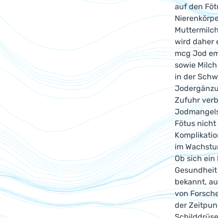
auf den Föt
Nierenkörpe
Muttermilch
wird daher 
mcg Jod emp
sowie Milch
in der Schw
Jodergänzu
Zufuhr verb
Jodmangels 
Fötus nicht
Komplikatio
im Wachstu
Ob sich ein
Gesundheit 
bekannt, au
von Forsch
der Zeitpun
Schilddrüs