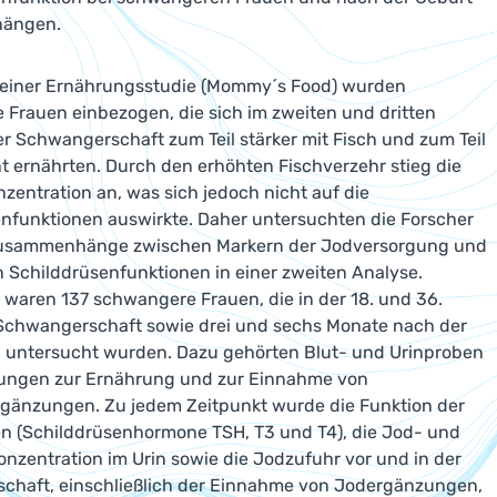
ängen.
einer Ernährungsstudie (Mommy´s Food) wurden
Frauen einbezogen, die sich im zweiten und dritten
er Schwangerschaft zum Teil stärker mit Fisch und zum Teil
 ernährten. Durch den erhöhten Fischverzehr stieg die
zentration an, was sich jedoch nicht auf die
nfunktionen auswirkte. Daher untersuchten die Forscher
usammenhänge zwischen Markern der Jodversorgung und
n Schilddrüsenfunktionen in einer zweiten Analyse.
waren 137 schwangere Frauen, die in der 18. und 36.
Schwangerschaft sowie drei und sechs Monate nach der
 untersucht wurden. Dazu gehörten Blut- und Urinproben
ungen zur Ernährung und zur Einnahme von
gänzungen. Zu jedem Zeitpunkt wurde die Funktion der
n (Schilddrüsenhormone TSH, T3 und T4), die Jod- und
onzentration im Urin sowie die Jodzufuhr vor und in der
chaft, einschließlich der Einnahme von Jodergänzungen,