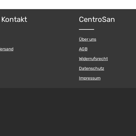
ert ein oder benutze die Schaltflächen 
Produkt Anzahl: 
 Anzahl: Gib den gewünschten Wert ein o
& Kontakt
CentroSan
Pckg.
Über uns
Versand
AGB
Widerrufsrecht
Datenschutz
Impressum