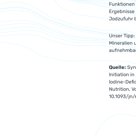
Funktionen 
Ergebnisse 
Jodzufuhr b
Unser Tipp:
Mineralien 
aufnehmbar i
Quelle:
Synn
Initiation 
Iodine-Defi
Nutrition, V
10.1093/jn