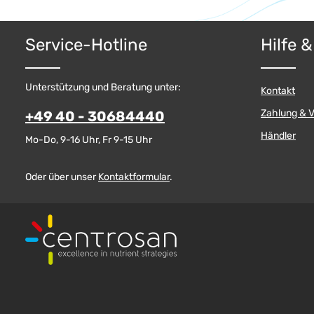
Produkt Anzahl: Gib den gewünschten W
Produkt
Service-Hotline
Hilfe 
Pckg.
Unterstützung und Beratung unter:
Kontakt
Zahlung & 
+49 40 - 30684440
Händler
Mo-Do, 9-16 Uhr, Fr 9-15 Uhr
Oder über unser
Kontaktformular
.