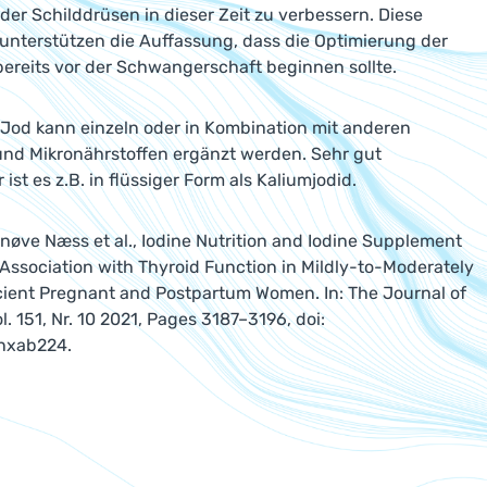
der Schilddrüsen in dieser Zeit zu verbessern. Diese
unterstützen die Auffassung, dass die Optimierung der
ereits vor der Schwangerschaft beginnen sollte.
 Jod kann einzeln oder in Kombination mit anderen
und Mikronährstoffen ergänzt werden. Sehr gut
st es z.B. in flüssiger Form als Kaliumjodid.
øve Næss et al., Iodine Nutrition and Iodine Supplement
in Association with Thyroid Function in Mildly-to-Moderately
cient Pregnant and Postpartum Women. In: The Journal of
ol. 151, Nr. 10 2021, Pages 3187–3196, doi:
/nxab224.