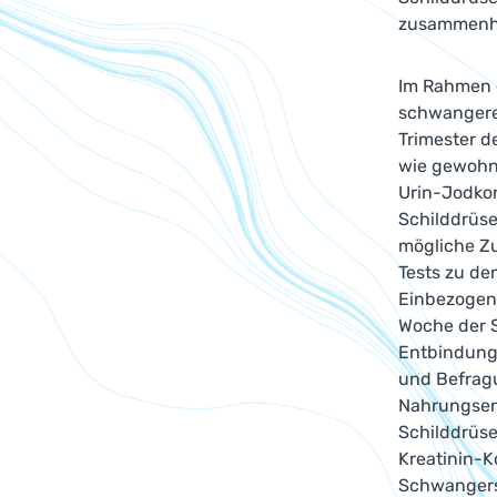
zusammenh
Im Rahmen 
schwangere 
Trimester d
wie gewohnt
Urin-Jodkon
Schilddrüse
mögliche Z
Tests zu de
Einbezogen 
Woche der 
Entbindung
und Befrag
Nahrungser
Schilddrüse
Kreatinin-K
Schwangers