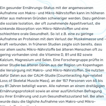
Ein gesunder Ernährungs-Status mit der angemessenen
Aufnahme von Makro- und Mikro-Nährstoffen kann im höheren
Alter aus mehreren Gründen schwieriger werden. Dazu gehören
die soziale Isolation, der oft zunehmende Appetitverlust, die
sinkende Absorption von Mikro-Nährstoffen und eine
schlechtere orale Gesundheit. So ist z.B. eine zu geringe
Aufnahme an Proteinen mit dem Verlust der Muskelmasse und -
kraft verbunden. In früheren Studien zeigte sich bereits, dass
vor allem sechs Mikro-Nährstoffe bei älteren Menschen oft zu
gering vorhanden sind: die Vitamine D, B1 und B2 sowie
Kalzium, Magnesium und Selen. Eine Forschergruppe prüfte in
einer Studie bei älteren Dänen aus der Region um Kopenhagen
die Versorgung mit Makro- und Mikro-Nährstoffen. Sie nutzten
dafür Daten aus der CALM-Studie (Counteracting Age-related
Loss of Skeletal Muscle Mass), an der 157 Personen von 65 bis
zu 81 Jahren beteiligt waren. Alle nahmen an einem dreitägigen
Ernährungsprotokoll sowie an einer ausführlichen Befragung
zu ihrer Ernährung und zum Gesundheitszustand teil. Bei allen
wurde dazu die tägliche Aufnahme von Makro-und Mikro-