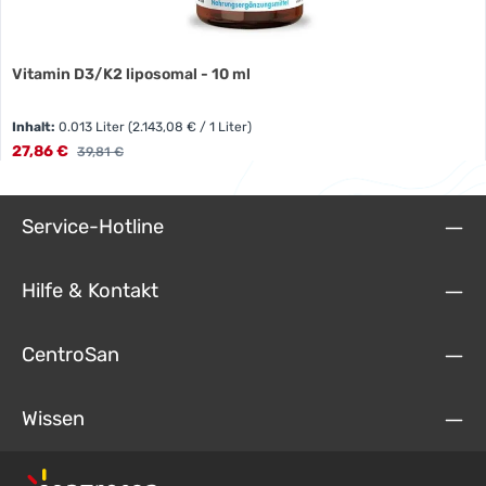
Vitamin D3/K2 liposomal - 10 ml
Inhalt:
0.013 Liter
(2.143,08 € / 1 Liter)
Verkaufspreis:
27,86 €
Regulärer Preis:
39,81 €
Service-Hotline
Hilfe & Kontakt
CentroSan
Wissen