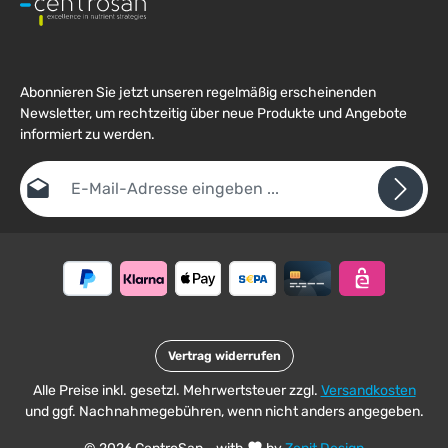
Abonnieren Sie jetzt unseren regelmäßig erscheinenden
Newsletter, um rechtzeitig über neue Produkte und Angebote
informiert zu werden.
E-Mail-Adresse*
Datenschutz
Die mit einem Stern (*) markierten Felder sind
Ich habe die
Datenschutzbestimmungen
zur Kenntnis
Pflichtfelder.
Um weiterzugehen, geben Sie die oben abgebildeten Zeichen ein
genommen und die
AGB
gelesen und bin mit ihnen
*
einverstanden.
Vertrag widerrufen
Alle Preise inkl. gesetzl. Mehrwertsteuer zzgl.
Versandkosten
und ggf. Nachnahmegebühren, wenn nicht anders angegeben.