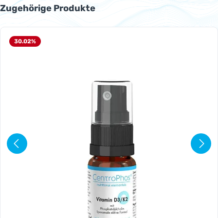
Produktgalerie überspringen
Zugehörige Produkte
30.02
%