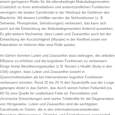
einem geringeren Risiko für die altersbedingte Makuladegeneration.
Zusätzlich zu ihren antioxidativen und antientzündlichen Funktionen
verringern die beiden Carotinoide in der Netzhaut die Gefahren des
Blaulichts. Mit diesem Lichtfilter werden die Sehfunktionen (z. B.
Sehweite, Photophobie, Sehstörungen) verbessert, das kann sich
auch auf die Entwicklung der Makuladegeneration lindernd auswirken.
Es gibt weitere Nachweise, dass Lutein und Zeaxanthin auch bei der
Entwicklung der Kurzsichtigkeit (Myopie) in der Kindheit sowie von
Katarakten im höheren Alter eine Rolle spielen.
Im Gehirn könnten Lutein und Zeaxanthin dazu beitragen, die zelluläre
Effizienz zu erhöhen und die kognitiven Funktionen zu verbessern.
Einige breite Bevölkerungsstudien (z B. Nurses´s Health Study in den
USA) zeigten, dass Lutein und Zeaxanthin sowohl in
Querschnittsstudien als bei Interventionen kognitive Funktionen
verbessern konnten. Rund 20 bis 25 % des Sauerstoffs aus der Lunge
gelangen direkt in das Gehirn, das durch seinen hohen Fettanteil (ca.
60 %) eine Quelle für oxidierbare Fette ist. Peroxidation und
chronische Entzündungen sind starke Triebkräfte für die Degeneration
von Hirngewebe. Lutein und Zeaxanthin sind die wichtigsten
Carotinoide im Gehirn, die in den informationsverarbeitenden
Bereichen (Hippocampus, Okzipital- und Frontallappen) angesiedelt