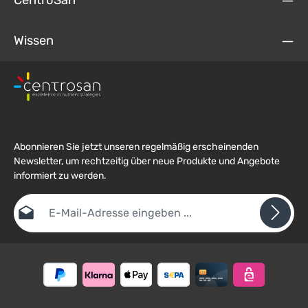
Wissen
Abonnieren Sie jetzt unseren regelmäßig erscheinenden
Newsletter, um rechtzeitig über neue Produkte und Angebote
informiert zu werden.
E-Mail-Adresse*
Datenschutz
Die mit einem Stern (*) markierten Felder sind
Ich habe die
Datenschutzbestimmungen
zur Kenntnis
Pflichtfelder.
Um weiterzugehen, geben Sie die oben abgebildeten Zeichen ein
genommen und die
AGB
gelesen und bin mit ihnen
*
einverstanden.