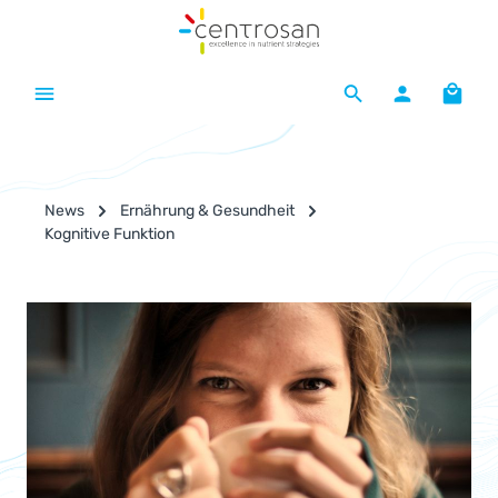
Zum Hauptinhalt springen
Waren
News
Ernährung & Gesundheit
Kognitive Funktion
Bildergalerie überspringen