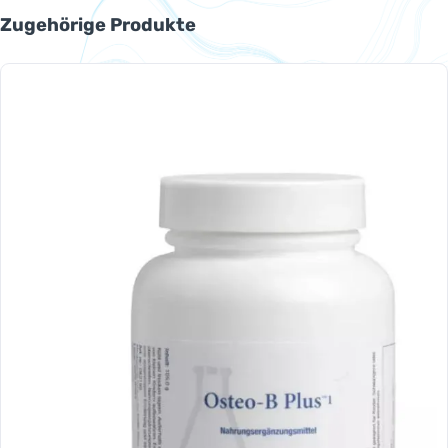
Produktgalerie überspringen
Zugehörige Produkte