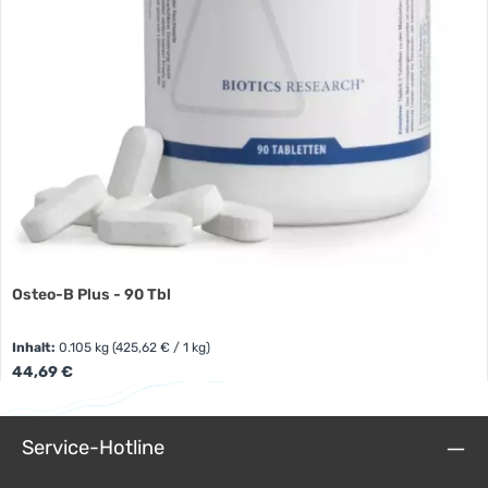
Osteo-B Plus - 90 Tbl
Inhalt:
0.105 kg
(425,62 € / 1 kg)
Regulärer Preis:
44,69 €
Service-Hotline