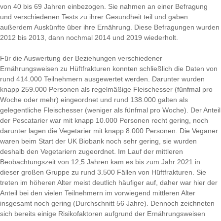
von 40 bis 69 Jahren einbezogen. Sie nahmen an einer Befragung
und verschiedenen Tests zu ihrer Gesundheit teil und gaben
außerdem Auskünfte über ihre Ernährung. Diese Befragungen wurden
2012 bis 2013, dann nochmal 2014 und 2019 wiederholt.
Für die Auswertung der Beziehungen verschiedener
Ernährungsweisen zu Hüftfrakturen konnten schließlich die Daten von
rund 414.000 Teilnehmern ausgewertet werden. Darunter wurden
knapp 259.000 Personen als regelmäßige Fleischesser (fünfmal pro
Woche oder mehr) eingeordnet und rund 138.000 galten als
gelegentliche Fleischesser (weniger als fünfmal pro Woche). Der Anteil
der Pescatarier war mit knapp 10.000 Personen recht gering, noch
darunter lagen die Vegetarier mit knapp 8.000 Personen. Die Veganer
waren beim Start der UK Biobank noch sehr gering, sie wurden
deshalb den Vegetariern zugeordnet. Im Lauf der mittleren
Beobachtungszeit von 12,5 Jahren kam es bis zum Jahr 2021 in
dieser großen Gruppe zu rund 3.500 Fällen von Hüftfrakturen. Sie
treten im höheren Alter meist deutlich häufiger auf, daher war hier der
Anteil bei den vielen Teilnehmern im vorwiegend mittleren Alter
insgesamt noch gering (Durchschnitt 56 Jahre). Dennoch zeichneten
sich bereits einige Risikofaktoren aufgrund der Ernährungsweisen