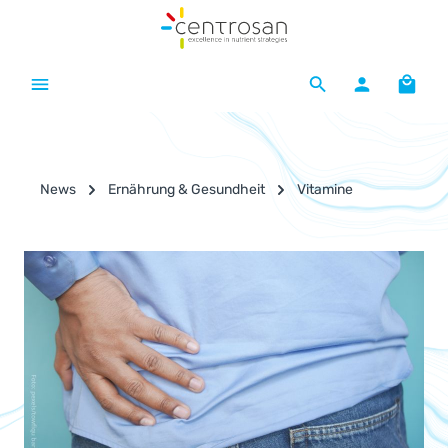
Zum Hauptinhalt springen
Waren
News
Ernährung & Gesundheit
Vitamine
Bildergalerie überspringen