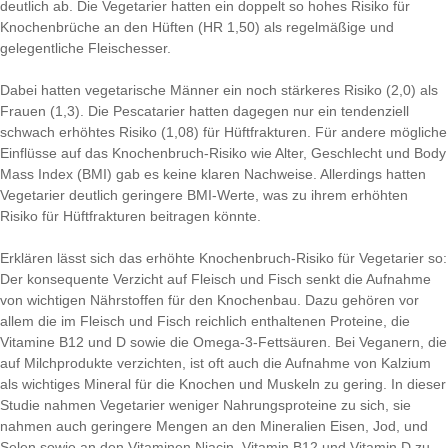
deutlich ab. Die Vegetarier hatten ein doppelt so hohes Risiko für
Knochenbrüche an den Hüften (HR 1,50) als regelmäßige und
gelegentliche Fleischesser.
Dabei hatten vegetarische Männer ein noch stärkeres Risiko (2,0) als
Frauen (1,3). Die Pescatarier hatten dagegen nur ein tendenziell
schwach erhöhtes Risiko (1,08) für Hüftfrakturen. Für andere mögliche
Einflüsse auf das Knochenbruch-Risiko wie Alter, Geschlecht und Body
Mass Index (BMI) gab es keine klaren Nachweise. Allerdings hatten
Vegetarier deutlich geringere BMI-Werte, was zu ihrem erhöhten
Risiko für Hüftfrakturen beitragen könnte.
Erklären lässt sich das erhöhte Knochenbruch-Risiko für Vegetarier so:
Der konsequente Verzicht auf Fleisch und Fisch senkt die Aufnahme
von wichtigen Nährstoffen für den Knochenbau. Dazu gehören vor
allem die im Fleisch und Fisch reichlich enthaltenen Proteine, die
Vitamine B12 und D sowie die Omega-3-Fettsäuren. Bei Veganern, die
auf Milchprodukte verzichten, ist oft auch die Aufnahme von Kalzium
als wichtiges Mineral für die Knochen und Muskeln zu gering. In dieser
Studie nahmen Vegetarier weniger Nahrungsproteine zu sich, sie
nahmen auch geringere Mengen an den Mineralien Eisen, Jod, und
Selen sowie an den Vitaminen Niacin, Vitamin B12 und Vitamin D zu