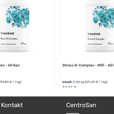
ex - 60 Kps
Stress B-Complex - NSF - 60
794,80 € / 1 kg)
Inhalt:
0.05 kg
(691,20 € / 1 kg)
:
Regulärer Preis:
34,56 €
ert ein oder benutze die Schaltflächen 
 Anzahl: Gib den gewünschten Wert ein o
Produkt Anzahl: 
& Kontakt
CentroSan
Pckg.