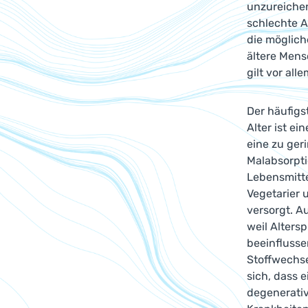
unzureichen
schlechte A
die möglich
ältere Mens
gilt vor all
Der häufigs
Alter ist e
eine zu ger
Malabsorpti
Lebensmitte
Vegetarier 
versorgt. A
weil Alters
beeinflusse
Stoffwechse
sich, dass 
degenerative