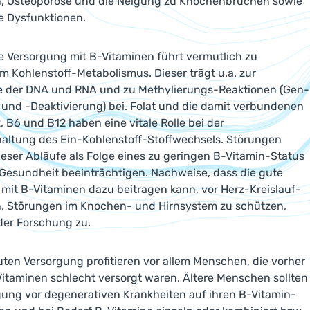
n, Osteoporose und die Neigung zu Knochenbrüchen sowie
ve Dysfunktionen.
e Versorgung mit B-Vitaminen führt vermutlich zu
m Kohlenstoff-Metabolismus. Dieser trägt u.a. zur
e der DNA und RNA und zu Methylierungs-Reaktionen (Gen-
 und -Deaktivierung) bei. Folat und die damit verbundenen
, B6 und B12 haben eine vitale Rolle bei der
altung des Ein-Kohlenstoff-Stoffwechsels. Störungen
ieser Abläufe als Folge eines zu geringen B-Vitamin-Status
Gesundheit beeinträchtigen. Nachweise, dass die gute
mit B-Vitaminen dazu beitragen kann, vor Herz-Kreislauf-
n, Störungen im Knochen- und Hirnsystem zu schützen,
der Forschung zu.
uten Versorgung profitieren vor allem Menschen, die vorher
Vitaminen schlecht versorgt waren. Ältere Menschen sollten
ung vor degenerativen Krankheiten auf ihren B-Vitamin-