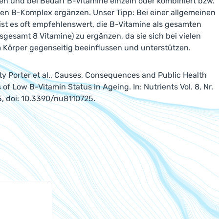
en und bei Bedarf B-Vitamine einzeln oder kombiniert bzw.
n B-Komplex ergänzen. Unser Tipp: Bei einer allgemeinen
st es oft empfehlenswert, die B-Vitamine als gesamten
sgesamt 8 Vitamine) zu ergänzen, da sie sich bei vielen
 Körper gegenseitig beeinflussen und unterstützen.
sty Porter et al., Causes, Consequences and Public Health
 of Low B-Vitamin Status in Ageing. In: Nutrients Vol. 8, Nr.
25, doi: 10.3390/nu8110725.