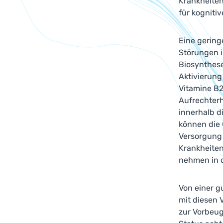
Krankheite
für kogniti
Eine gering
Störungen i
Biosynthes
Aktivierung
Vitamine B2
Aufrechterh
innerhalb d
können die 
Versorgung 
Krankheite
nehmen in 
Von einer g
mit diesen 
zur Vorbeug