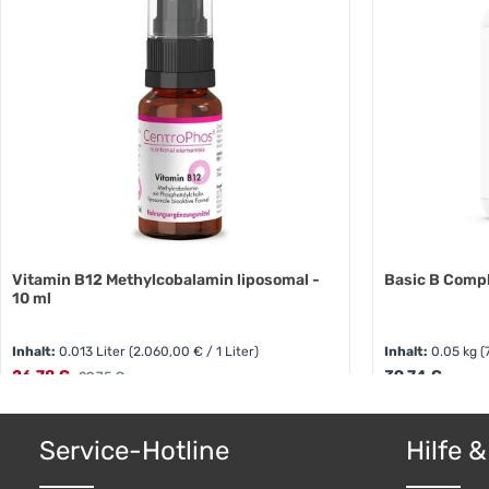
Vitamin B12 Methylcobalamin liposomal -
Basic B Compl
10 ml
Inhalt:
0.013 Liter
(2.060,00 € / 1 Liter)
Inhalt:
0.05 kg
(
Verkaufspreis:
Regulärer Preis
26,78 €
Regulärer Preis:
39,74 €
29,75 €
Produkt Anzahl: Gib den gewünschten W
Produkt
Service-Hotline
Hilfe 
Pckg.