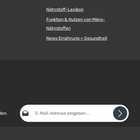
Nährstoff-Lexikon
Funktion & Nutzen von Mikro-
Nährstoffen
News Ernährung + Gesundheit
E-Mail-Adresse*
den.
Datenschutz
Die mit einem Stern (*) markierten Felder sind
Ich habe die
Datenschutzbestimmungen
zur