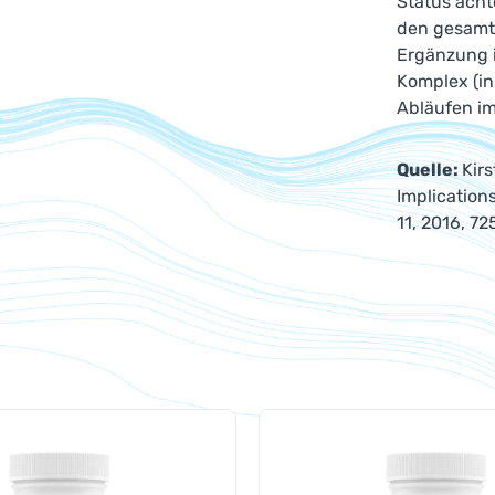
Status acht
den gesamte
Ergänzung i
Komplex (in
Abläufen im
Quelle:
Kir
Implications
11, 2016, 7