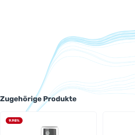
Produktgalerie überspringen
Zugehörige Produkte
9.98
%