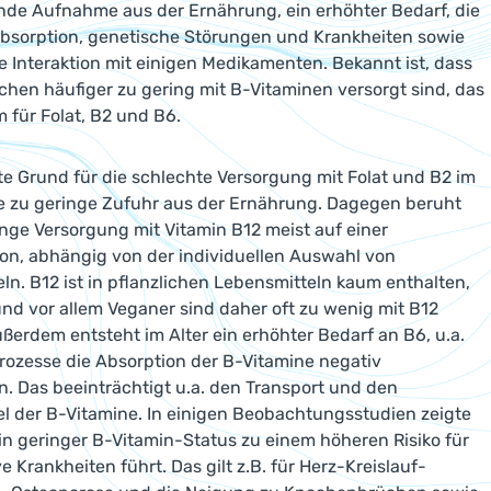
de Aufnahme aus der Ernährung, ein erhöhter Bedarf, die
bsorption, genetische Störungen und Krankheiten sowie
e Interaktion mit einigen Medikamenten. Bekannt ist, dass
chen häufiger zu gering mit B-Vitaminen versorgt sind, das
em für Folat, B2 und B6.
te Grund für die schlechte Versorgung mit Folat und B2 im
ine zu geringe Zufuhr aus der Ernährung. Dagegen beruht
inge Versorgung mit Vitamin B12 meist auf einer
on, abhängig von der individuellen Auswahl von
ln. B12 ist in pflanzlichen Lebensmitteln kaum enthalten,
und vor allem Veganer sind daher oft zu wenig mit B12
ußerdem entsteht im Alter ein erhöhter Bedarf an B6, u.a.
prozesse die Absorption der B-Vitamine negativ
n. Das beeinträchtigt u.a. den Transport und den
l der B-Vitamine. In einigen Beobachtungsstudien zeigte
ein geringer B-Vitamin-Status zu einem höheren Risiko für
 Krankheiten führt. Das gilt z.B. für Herz-Kreislauf-