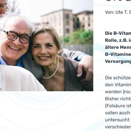
Von:
Ute T.
Die B-Vita
Rolle, z.B.
ältere Mens
B-Vitamine
Versorgung
Die schütze
den Vitamin
werden (nic
Bisher richt
(Folsäure i
sollen auch
untersucht 
verschiede