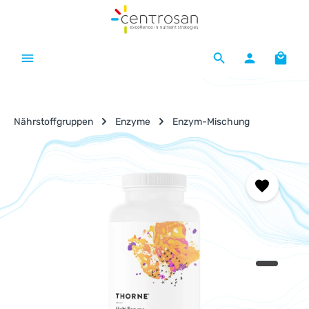
Zum Hauptinhalt springen
Waren
Nährstoffgruppen
Enzyme
Enzym-Mischung
Bildergalerie überspringen