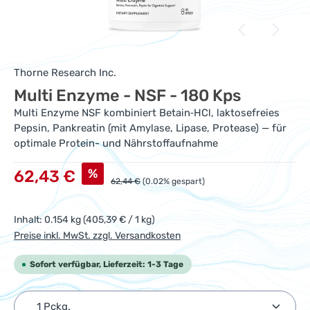
Thorne Research Inc.
Multi Enzyme - NSF - 180 Kps
Multi Enzyme NSF kombiniert Betain‑HCl, laktosefreies
Pepsin, Pankreatin (mit Amylase, Lipase, Protease) — für
optimale Protein- und Nährstoffaufnahme
Verkaufspreis:
%
62,43 €
Regulärer Preis:
62,44 €
(0.02% gespart)
Inhalt:
0.154 kg
(405,39 € / 1 kg)
Preise inkl. MwSt. zzgl. Versandkosten
Sofort verfügbar, Lieferzeit: 1-3 Tage
Produkt Anzahl: Gib den gewünschten Wert ein ode