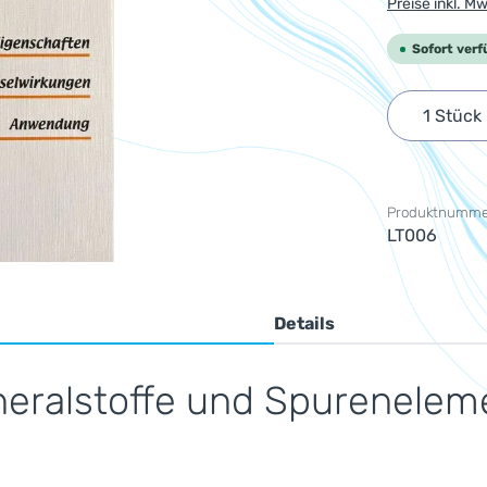
Preise inkl. M
Sofort verf
Produkt 
Produktnumme
LT006
Details
neralstoffe und Spurenelem