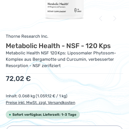
Thorne Research Inc.
Metabolic Health - NSF - 120 Kps
Metabolic Health NSF 120 Kps: Liposomaler Phytosom-
Komplex aus Bergamotte und Curcumin, verbesserter
Resorption - NSF zerifiziert
Regulärer Preis:
72,02 €
Inhalt:
0.068 kg
(1.059,12 € / 1 kg)
Preise inkl. MwSt. zzgl. Versandkosten
Sofort verfügbar, Lieferzeit: 1-3 Tage