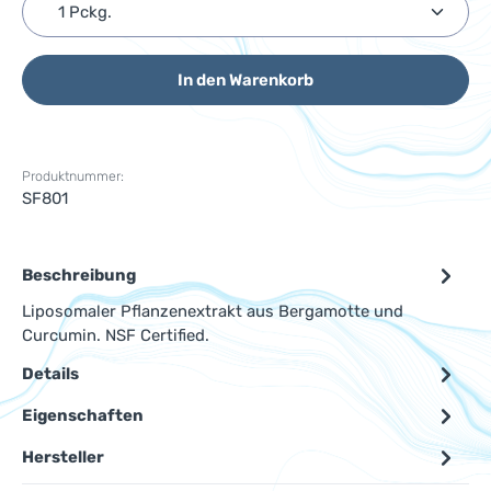
Produkt Anzahl: Gib den gewünschten Wert ein ode
In den Warenkorb
Produktnummer:
SF801
Beschreibung
Liposomaler Pflanzenextrakt aus Bergamotte und
Curcumin. NSF Certified.
Details
Eigenschaften
Hersteller