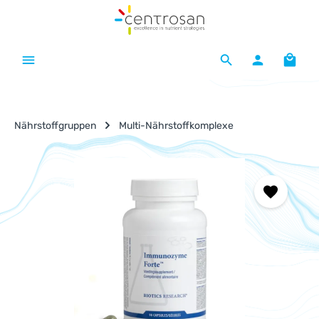
Zum Hauptinhalt springen
Waren
Nährstoffgruppen
Multi-Nährstoffkomplexe
Bildergalerie überspringen