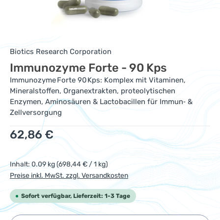
Biotics Research Corporation
Immunozyme Forte - 90 Kps
Immunozyme Forte 90 Kps: Komplex mit Vitaminen,
Mineralstoffen, Organextrakten, proteolytischen
Enzymen, Aminosäuren & Lactobacillen für Immun‑ &
Zellversorgung
Regulärer Preis:
62,86 €
Inhalt:
0.09 kg
(698,44 € / 1 kg)
Preise inkl. MwSt. zzgl. Versandkosten
Sofort verfügbar, Lieferzeit: 1-3 Tage