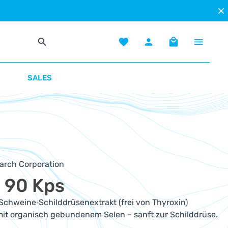
Du hast 0 Produkte auf dem Mer
Warenkorb enth
SALES
earch Corporation
 90 Kps
 Schweine‑Schilddrüsenextrakt (frei von Thyroxin)
mit organisch gebundenem Selen – sanft zur Schilddrüse.