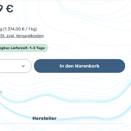
eis:
9 €
kg
(1.374,00 € / 1 kg)
wSt. zzgl. Versandkosten
ügbar, Lieferzeit: 1-3 Tage
Anzahl: Gib den gewünschten Wert ein od
In den Warenkorb
r:
Hersteller