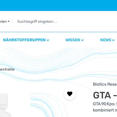
orien
NÄHRSTOFFGRUPPEN
WISSEN
NEWS
extrakte
Biotics Res
GTA -
GTA 90 Kps:
kombiniert 