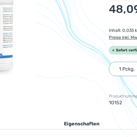
Regulärer Pr
48,0
Inhalt:
0.035 
Preise inkl. M
Sofort verf
Produkt 
Produktnumme
10152
Eigenschaften