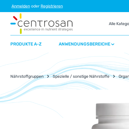
Anmelden
oder
Registrieren
m Hauptinhalt springen
Zur Suche springen
Zur Hauptnavigation springen
Alle Kateg
PRODUKTE A-Z
ANWENDUNGSBEREICHE
Nährstoffgruppen
Spezielle / sonstige Nährstoffe
Organ
Bildergalerie überspringen