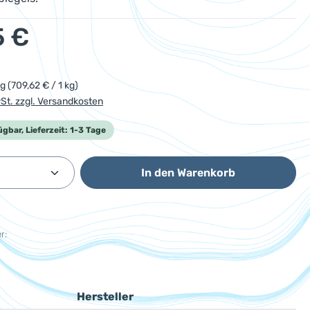
eis:
5 €
kg
(709,62 € / 1 kg)
wSt. zzgl. Versandkosten
ügbar, Lieferzeit: 1-3 Tage
Anzahl: Gib den gewünschten Wert ein od
In den Warenkorb
r:
Hersteller