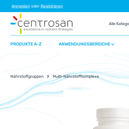
Anmelden
oder
Registrieren
m Hauptinhalt springen
Zur Suche springen
Zur Hauptnavigation springen
Alle Kateg
PRODUKTE A-Z
ANWENDUNGSBEREICHE
Nährstoffgruppen
Multi-Nährstoffkomplexe
Bildergalerie überspringen