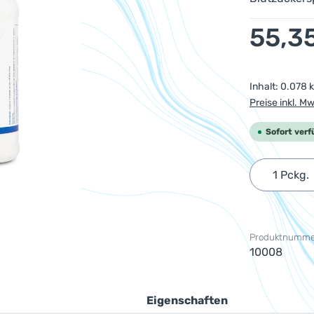
Regulärer Pr
55,3
Inhalt:
0.078 
Preise inkl. M
Sofort verf
Produkt 
Produktnumme
10008
Eigenschaften