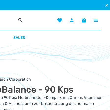
Du hast 0 Produkte auf dem Mer
Warenkorb enth
SALES
earch Corporation
oBalance - 90 Kps
e 90 Kps: Multinährstoff-Komplex mit Chrom, Vitaminen,
fen & Aminosäuren zur Unterstützung des normalen
piegels.