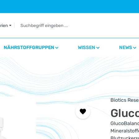
orien
NÄHRSTOFFGRUPPEN
WISSEN
NEWS
Biotics Res
Gluc
GlucoBalanc
Mineralstof
Blutzuckers