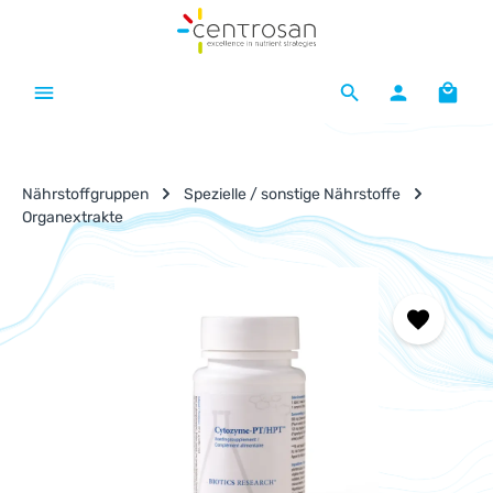
Zum Hauptinhalt springen
Waren
Nährstoffgruppen
Spezielle / sonstige Nährstoffe
Organextrakte
Bildergalerie überspringen