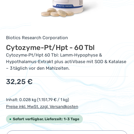
Biotics Research Corporation
Cytozyme-Pt/Hpt - 60 Tbl
Cytozyme‑Pt/Hpt 60 Tbl: Lamm‑Hypophyse &
Hypothalamus‑Extrakt plus actiVbase mit SOD & Katalase
– 3 täglich vor den Mahlzeiten.
Regulärer Preis:
32,25 €
Inhalt:
0.028 kg
(1.151,79 € / 1 kg)
Preise inkl. MwSt. zzgl. Versandkosten
Sofort verfügbar, Lieferzeit: 1-3 Tage