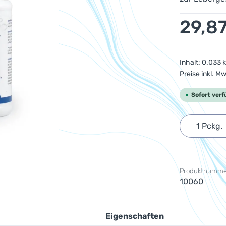
Regulärer Pr
29,8
Inhalt:
0.033 
Preise inkl. M
Sofort verf
Produkt 
Produktnumme
10060
Eigenschaften