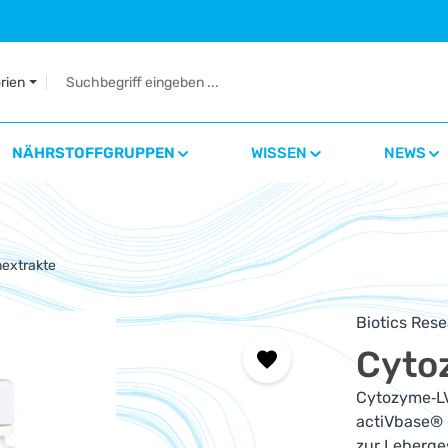
orien
NÄHRSTOFFGRUPPEN
WISSEN
NEWS
extrakte
Biotics Res
Cyto
Cytozyme‑LV
actiVbase® (
zur Leberge