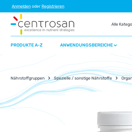
Anmelden
oder
Registrieren
m Hauptinhalt springen
Zur Suche springen
Zur Hauptnavigation springen
Alle Kateg
PRODUKTE A-Z
ANWENDUNGSBEREICHE
Nährstoffgruppen
Spezielle / sonstige Nährstoffe
Organ
Bildergalerie überspringen