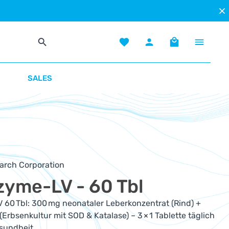
Du hast 0 Produkte auf dem Mer
Warenkorb enth
SALES
earch Corporation
zyme-LV - 60 Tbl
 60 Tbl: 300 mg neonataler Leberkonzentrat (Rind) +
Erbsenkultur mit SOD & Katalase) – 3 × 1 Tablette täglich
sundheit.