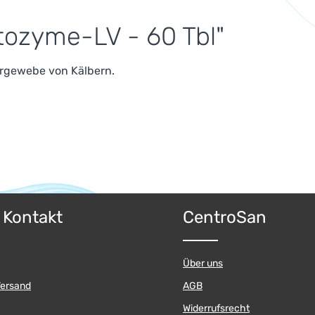
tozyme-LV - 60 Tbl"
ergewebe von Kälbern.
& Kontakt
CentroSan
Über uns
Versand
AGB
Widerrufsrecht