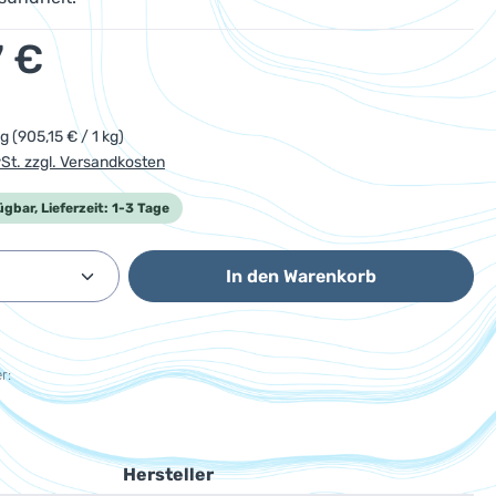
eis:
7 €
kg
(905,15 € / 1 kg)
wSt. zzgl. Versandkosten
ügbar, Lieferzeit: 1-3 Tage
Anzahl: Gib den gewünschten Wert ein od
In den Warenkorb
r:
Hersteller