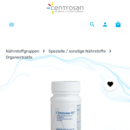
Zum Hauptinhalt springen
Waren
Nährstoffgruppen
Spezielle / sonstige Nährstoffe
Organextrakte
Bildergalerie überspringen