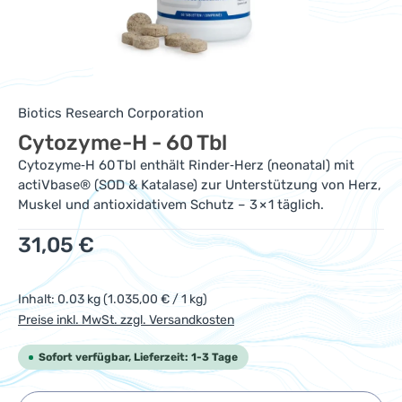
Biotics Research Corporation
Cytozyme-H - 60 Tbl
Cytozyme‑H 60 Tbl enthält Rinder‑Herz (neonatal) mit
actiVbase® (SOD & Katalase) zur Unterstützung von Herz,
Muskel und antioxidativem Schutz – 3 × 1 täglich.
Regulärer Preis:
31,05 €
Inhalt:
0.03 kg
(1.035,00 € / 1 kg)
Preise inkl. MwSt. zzgl. Versandkosten
Sofort verfügbar, Lieferzeit: 1-3 Tage