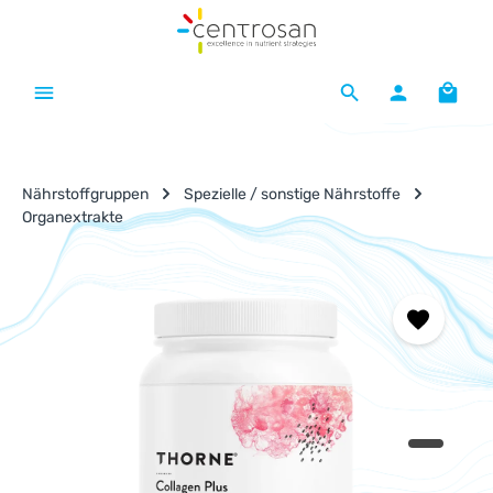
Zum Hauptinhalt springen
Waren
Nährstoffgruppen
Spezielle / sonstige Nährstoffe
Organextrakte
Bildergalerie überspringen