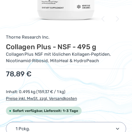
Thorne Research Inc.
Collagen Plus - NSF - 495 g
Collagen Plus NSF mit löslichen Kollagen‑Peptiden,
Nicotinamid‑Ribosid, MitoHeal & HydroPeach
Regulärer Preis:
78,89 €
Inhalt:
0.495 kg
(159,37 € / 1 kg)
Preise inkl. MwSt. zzgl. Versandkosten
Sofort verfügbar, Lieferzeit: 1-3 Tage
Produkt Anzahl: Gib den gewünschten Wert ein ode