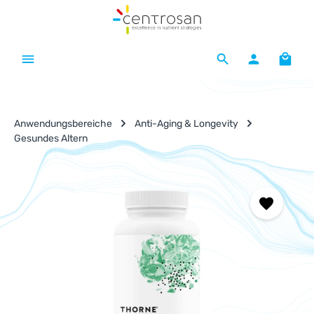
Zum Hauptinhalt springen
Waren
Anwendungsbereiche
Anti-Aging & Longevity
Gesundes Altern
Bildergalerie überspringen