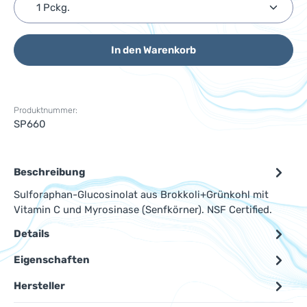
Produkt Anzahl: Gib den gewünschten Wert ein ode
In den Warenkorb
Produktnummer:
SP660
Beschreibung
Sulforaphan-Glucosinolat aus Brokkoli+Grünkohl mit
Vitamin C und Myrosinase (Senfkörner). NSF Certified.
Details
Eigenschaften
Hersteller