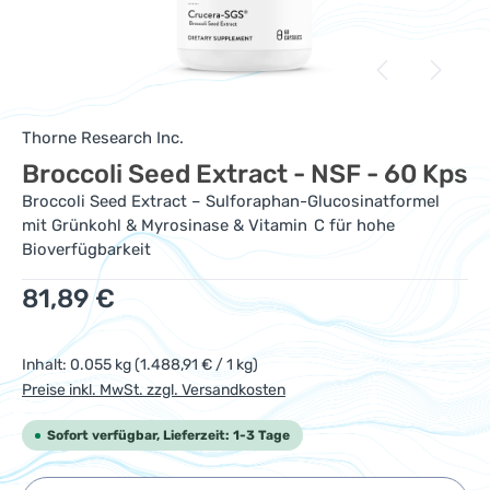
Thorne Research Inc.
Broccoli Seed Extract - NSF - 60 Kps
Broccoli Seed Extract – Sulforaphan-Glucosinatformel
mit Grünkohl & Myrosinase & Vitamin C für hohe
Bioverfügbarkeit
Regulärer Preis:
81,89 €
Inhalt:
0.055 kg
(1.488,91 € / 1 kg)
Preise inkl. MwSt. zzgl. Versandkosten
Sofort verfügbar, Lieferzeit: 1-3 Tage