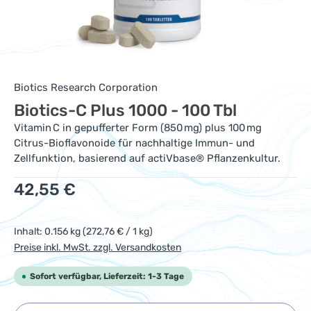
Biotics Research Corporation
Biotics-C Plus 1000 - 100 Tbl
Vitamin C in gepufferter Form (850 mg) plus 100 mg
Citrus-Bioflavonoide für nachhaltige Immun- und
Zellfunktion, basierend auf actiVbase® Pflanzenkultur.
Regulärer Preis:
42,55 €
Inhalt:
0.156 kg
(272,76 € / 1 kg)
Preise inkl. MwSt. zzgl. Versandkosten
Sofort verfügbar, Lieferzeit: 1-3 Tage