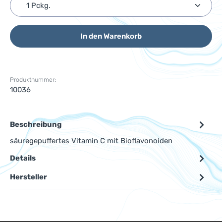
Produkt Anzahl: Gib den gewünschten Wert ein ode
In den Warenkorb
Produktnummer:
10036
Beschreibung
säuregepuffertes Vitamin C mit Bioflavonoiden
Details
Hersteller