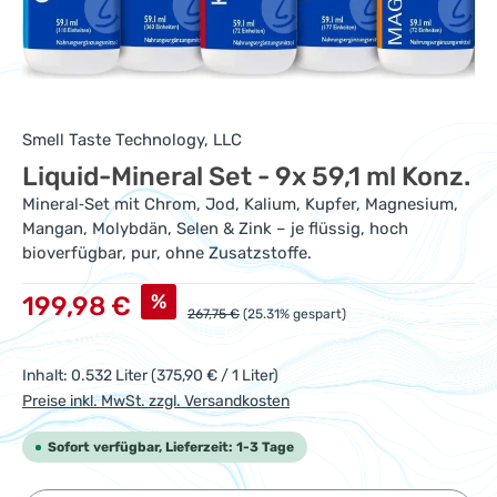
Smell Taste Technology, LLC
Liquid-Mineral Set - 9x 59,1 ml Konz.
Mineral‑Set mit Chrom, Jod, Kalium, Kupfer, Magnesium,
Mangan, Molybdän, Selen & Zink – je flüssig, hoch
bioverfügbar, pur, ohne Zusatzstoffe.
Verkaufspreis:
%
199,98 €
Regulärer Preis:
267,75 €
(25.31% gespart)
Inhalt:
0.532 Liter
(375,90 € / 1 Liter)
Preise inkl. MwSt. zzgl. Versandkosten
Sofort verfügbar, Lieferzeit: 1-3 Tage