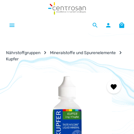
Zum Hauptinhalt springen
Waren
Nährstoffgruppen
Mineralstoffe und Spurenelemente
Kupfer
Bildergalerie überspringen